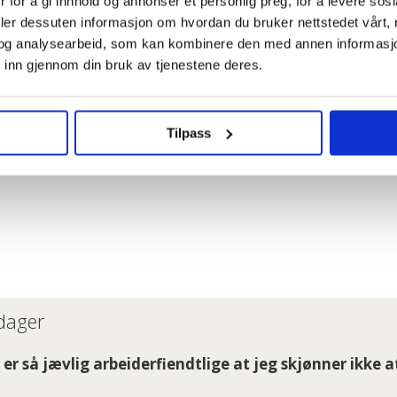
 og fremtiden for mange kommuner og ikke minst bru
 for å gi innhold og annonser et personlig preg, for å levere sos
deler dessuten informasjon om hvordan du bruker nettstedet vårt,
 at dere er med i ordskiftet, for alle de andre som 
og analysearbeid, som kan kombinere den med annen informasjon d
 inn gjennom din bruk av tjenestene deres.
 vi nødt til å komme oss opp på barrikadene, avslut
e holdt Nordlandia-eier, Kristian Adolfsen og Aleris-d
Tilpass
ningen til å angripe Fagforbundets leder Mette No
 dager
er så jævlig arbeiderfiendtlige at jeg skjønner ikke a