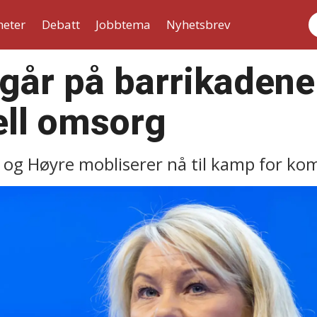
heter
Debatt
Jobbtema
Nyhetsbrev
S
går på barrikadene
ll omsorg
 og Høyre mobliserer nå til kamp for ko