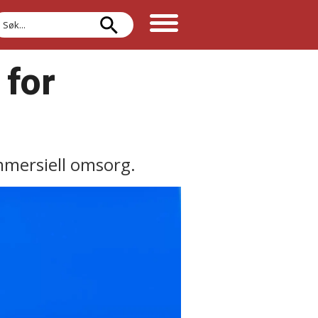
øk
 for
mmersiell omsorg.