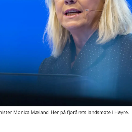
ster Monica Mæland. Her på fjorårets landsmøte i Høyre.