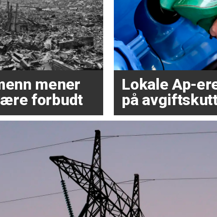
dmenn mener
Lokale Ap-ere 
ære forbudt
på avgiftskutt