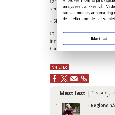
for kvalitet, arbeidsplasser
Vi bruker informasjonskapsler
analysere trafikken vår. Vi 
dere som brenner for dette er
sosiale medier, annonsering 
dem, eller som de har samlet
– Skal vi vinne den kampen er
I tillegg til Høyre-politikern
Ikke tillat
innlegg. Sandøy brukte anled
ham for grov sjikane.
NYHETER
Mest lest
| Siste sju
– Reglene nå 