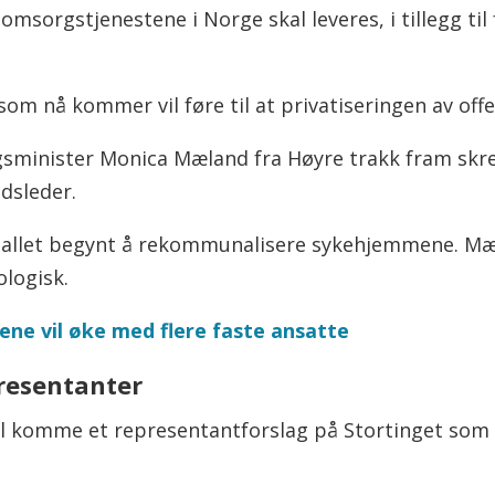
msorgstjenestene i Norge skal leveres, i tillegg til
som nå kommer vil føre til at privatiseringen av of
minister Monica Mæland fra Høyre trakk fram skre
dsleder.
ertallet begynt å rekommunalisere sykehjemmene. M
ologisk.
ene vil øke med flere faste ansatte
presentanter
il komme et representantforslag på Stortinget som v