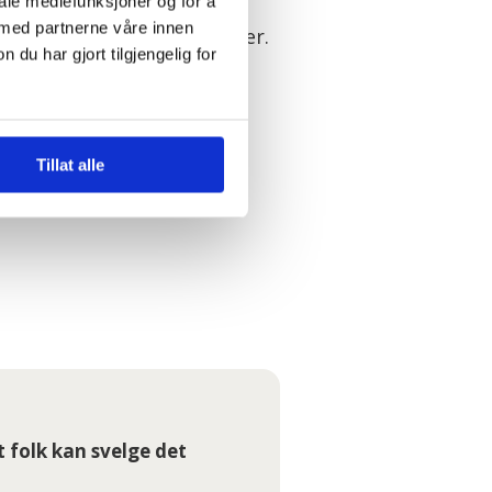
kere der ute. Min bønn til
iale mediefunksjoner og for å
 med partnerne våre innen
er mot, de sier det de mener.
u har gjort tilgjengelig for
tet innlegget.
irektør Erik Sandøy sine
Tillat alle
rd som han mener utsetter
t folk kan svelge det