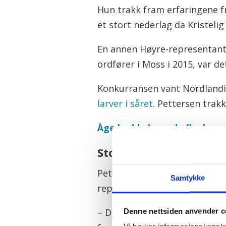
Hun trakk fram erfaringene f
et stort nederlag da Kristelig
En annen Høyre-representant s
ordfører i Moss i 2015, var d
Konkurransen vant Nordlandia,
larver i såret.
Pettersen trakk
Åge hadde levende fluelarve
Stor ideologisk kamp
Pettersen sitter nå på Storti
Samtykke
representantforslag om priva
Denne nettsiden anvender c
– Dette forteller meg at vi s