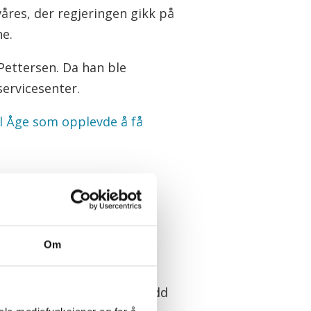
åres, der regjeringen gikk på
ne.
Pettersen. Da han ble
servicesenter.
il Åge som opplevde å få
omitéen behandlet tre
Om
mpen i Stortinget er jeg redd