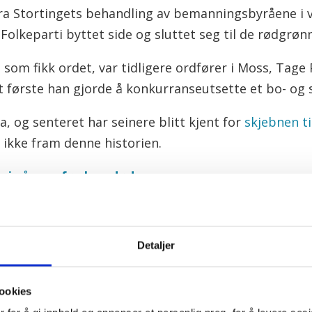
ra Stortingets behandling av bemanningsbyråene i v
 Folkeparti byttet side og sluttet seg til de rødgrøn
om fikk ordet, var tidligere ordfører i Moss, Tage 
et første han gjorde å konkurranseutsette et bo- og 
 og senteret har seinere blitt kjent for
skjebnen t
 ikke fram denne historien.
r i sårene før han døde
nget i familie- og kulturkomitéen. I vår har denne k
Detaljer
te aktører innenfor barnevernet.
ookies
tår overfor en stor ideologisk kamp. Taper vi den ka