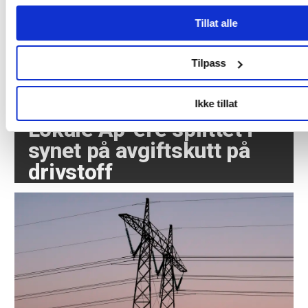
Tillat alle
Tilpass
Ikke tillat
Lokale Ap-ere splittet i
synet på avgiftskutt på
drivstoff