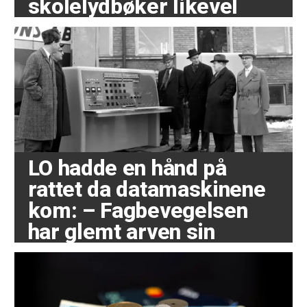
skolelydbøker likevel
LO hadde en hånd på
rattet da datamaskinene
kom: – Fagbevegelsen
har glemt arven sin