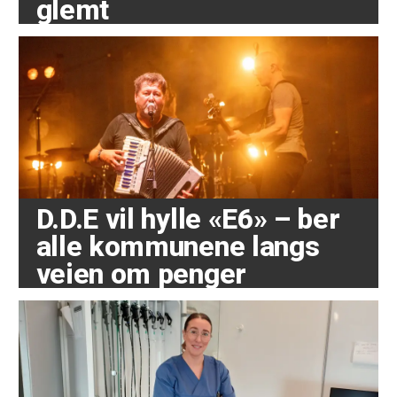
glemt
D.D.E vil hylle «E6» – ber
alle kommunene langs
veien om penger