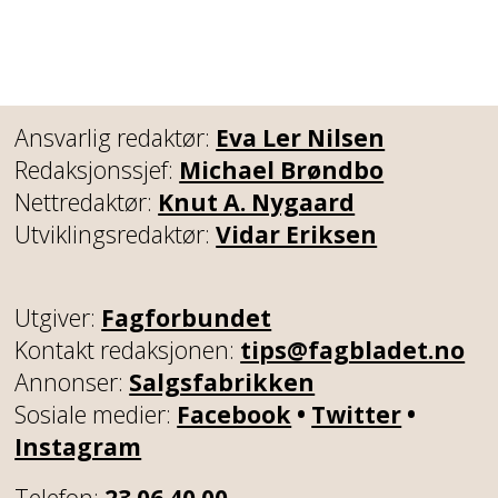
Ansvarlig redaktør:
Eva Ler Nilsen
Redaksjonssjef:
Michael Brøndbo
Nettredaktør:
Knut A. Nygaard
Utviklingsredaktør:
Vidar Eriksen
Utgiver:
Fagforbundet
Kontakt redaksjonen:
tips@fagbladet.no
Annonser:
Salgsfabrikken
Sosiale medier:
Facebook
•
Twitter
•
Instagram
Telefon:
23 06 40 00