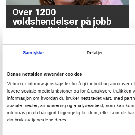
Over 1200
voldshendelser på jobb
varslet til Arbeidstilsynet
Samtykke
Detaljer
Denne nettsiden anvender cookies
Vi bruker informasjonskapsler for å gi innhold og annonser et 
levere sosiale mediefunksjoner og for å analysere trafikken v
informasjon om hvordan du bruker nettstedet vårt, med partn
Tre av fire nordmenn
sosiale medier, annonsering og analysearbeid, som kan ko
mener atomvåpen bør
informasjon du har gjort tilgjengelig for dem, eller som de h
være forbudt
din bruk av tjenestene deres.