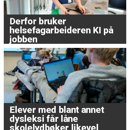
Derfor bruker
helsefagarbeideren KI på
jobben
Elever med blant annet
dysleksi får låne
skolelydbøker likevel