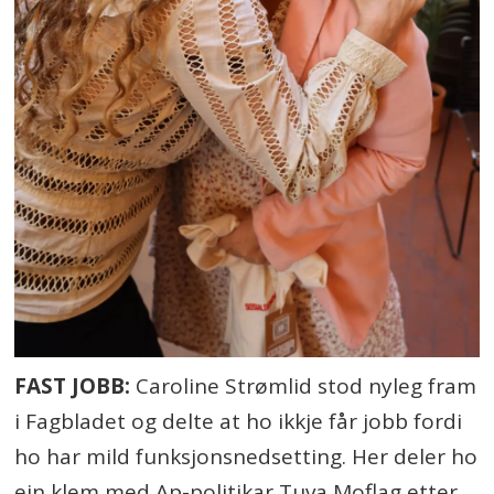
FAST JOBB:
Caroline Strømlid stod nyleg fram
i Fagbladet og delte at ho ikkje får jobb fordi
ho har mild funksjonsnedsetting. Her deler ho
ein klem med Ap-politikar Tuva Moflag etter