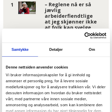
– Reglene nå er så
jævlig
arbeiderfiendtlige
at jeg skjønner ikke
at folk kan svelge
det
Hundrevis av
Samtykke
Detaljer
Om
ansatte i Oslo
kommune uten
faste oppgaver: –
Denne nettsiden anvender cookies
Føler meg plassert
på loftet og glemt
Vi bruker informasjonskapsler for å gi innhold og
annonser et personlig preg, for å levere sosiale
Tannhelse: Se om du
mediefunksjoner og for å analysere trafikken vår. Vi deler
har krav på gratis
dessuten informasjon om hvordan du bruker nettstedet
tannbehandling
vårt, med partnerne våre innen sosiale medier,
uten å vite det
annonsering og analysearbeid, som kan kombinere den
med annen informasjon du har gjort tilgjengelig for dem,