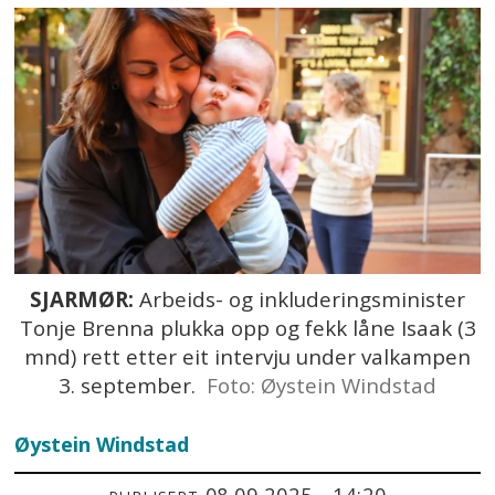
SJARMØR:
Arbeids- og inkluderingsminister
Tonje Brenna plukka opp og fekk låne Isaak (3
mnd) rett etter eit intervju under valkampen
3. september.
Foto: Øystein Windstad
Øystein
Windstad
08.09.2025 - 14:20