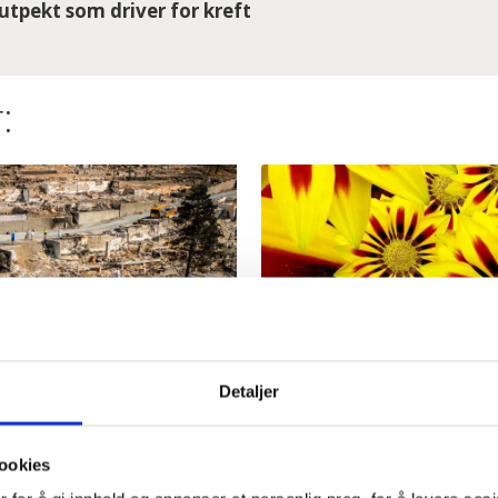
utpekt som driver for kreft
:
Detaljer
oner samlet
Sommer kom
 i
går
ookies