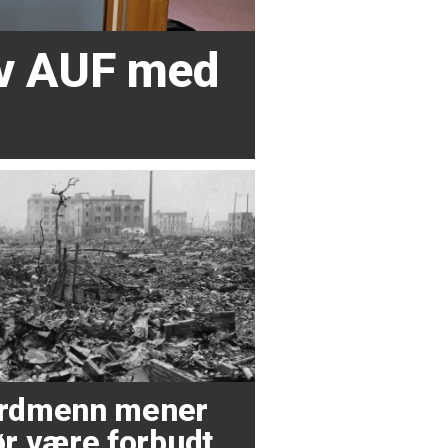
av AUF med
nordmenn mener
r være forbudt