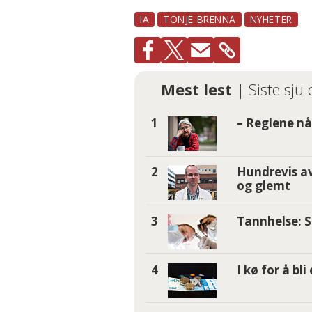
IA
TONJE BRENNA
NYHETER
Mest lest
| Siste sju
– Reglene nå 
Hundrevis av
og glemt
Tannhelse: S
I kø for å bl