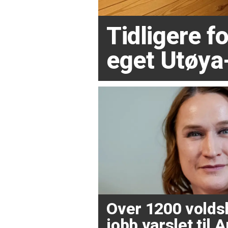
Tidligere 
eget Utøya
Over 1200 volds
jobb varslet til 