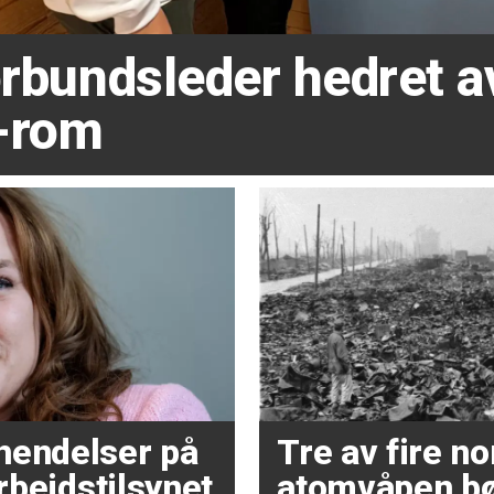
forbundsleder hedret 
-rom
hendelser på
Tre av fire 
Arbeidstilsynet
atomvåpen bø