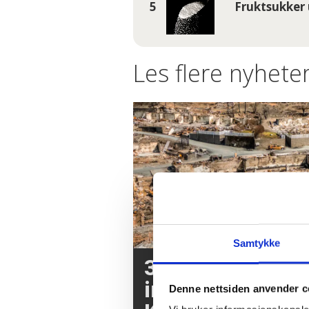
Fruktsukker 
Les flere nyheter
Samtykke
3,7 millioner kr
inn etter brannen
Denne nettsiden anvender c