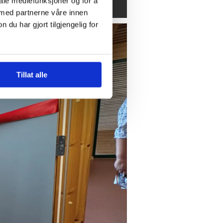
iale mediefunksjoner og for å
 med partnerne våre innen
u har gjort tilgjengelig for
Tillat alle