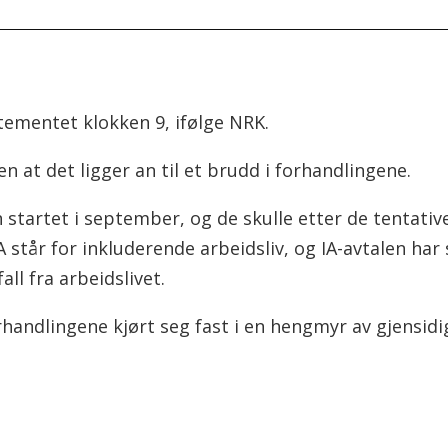
tementet klokken 9, ifølge NRK.
len at det ligger an til et brudd i forhandlingene.
startet i september, og de skulle etter de tentativ
A står for inkluderende arbeidsliv, og IA-avtalen ha
ll fra arbeidslivet.
handlingene kjørt seg fast i en hengmyr av gjensid