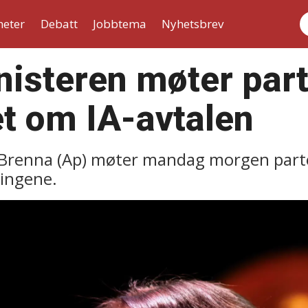
heter
Debatt
Jobbtema
Nyhetsbrev
S
isteren møter part
et om IA-avtalen
Brenna (Ap) møter mandag morgen partene
lingene.