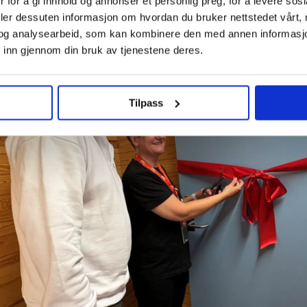
 for å gi innhold og annonser et personlig preg, for å levere sos
deler dessuten informasjon om hvordan du bruker nettstedet vårt,
og analysearbeid, som kan kombinere den med annen informasjon d
 inn gjennom din bruk av tjenestene deres.
Tilpass