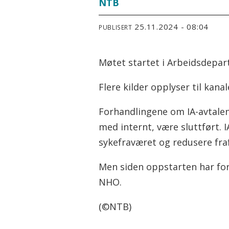
NTB
25.11.2024 - 08:04
PUBLISERT
Møtet startet i Arbeidsdepar
Flere kilder opplyser til kana
Forhandlingene om IA-avtalen 
med internt, være sluttført. I
sykefraværet og redusere frafa
Men siden oppstarten har for
NHO.
(©NTB)