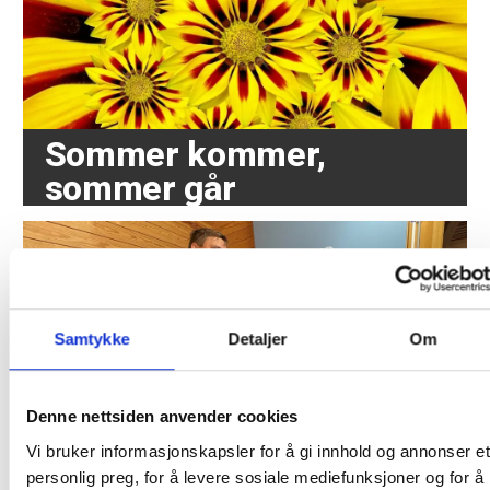
Sommer kommer,
sommer går
Samtykke
Detaljer
Om
Denne nettsiden anvender cookies
Tidligere forbundsleder
Vi bruker informasjonskapsler for å gi innhold og annonser et
hedret av AUF med eget
personlig preg, for å levere sosiale mediefunksjoner og for å