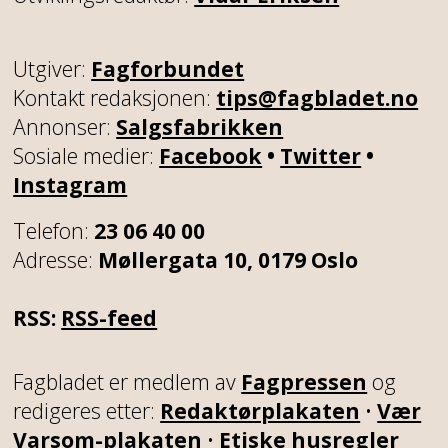
Utgiver:
Fagforbundet
Kontakt redaksjonen:
tips@fagbladet.no
Annonser:
Salgsfabrikken
Sosiale medier:
Facebook
•
Twitter
•
Instagram
Telefon:
23 06 40 00
Adresse:
Møllergata 10, 0179 Oslo
RSS:
RSS-feed
Fagbladet er medlem av
Fagpressen
og
redigeres etter:
Redaktørplakaten
•
Vær
Varsom-plakaten
•
Etiske husregler