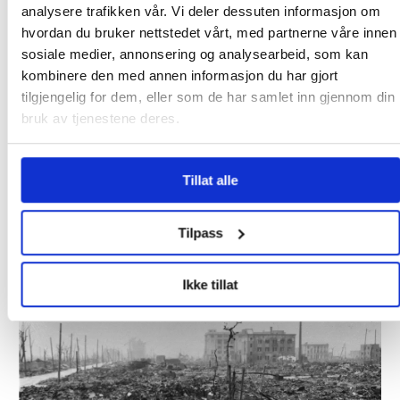
Utøya-rom
analysere trafikken vår. Vi deler dessuten informasjon om
hvordan du bruker nettstedet vårt, med partnerne våre innen
sosiale medier, annonsering og analysearbeid, som kan
kombinere den med annen informasjon du har gjort
tilgjengelig for dem, eller som de har samlet inn gjennom din
bruk av tjenestene deres.
Tillat alle
Over 1200
Tilpass
voldshendelser på jobb
varslet til Arbeidstilsynet
Ikke tillat