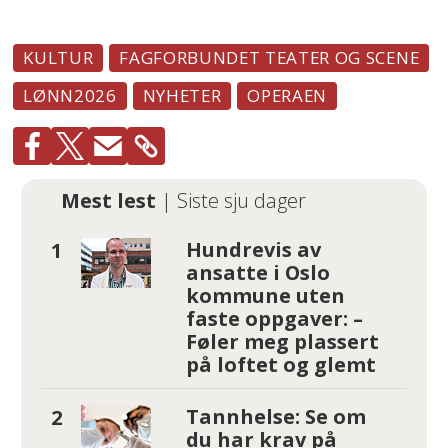
KULTUR
FAGFORBUNDET TEATER OG SCENE
LØNN2026
NYHETER
OPERAEN
Mest lest
| Siste sju dager
Hundrevis av
ansatte i Oslo
kommune uten
faste oppgaver: –
Føler meg plassert
på loftet og glemt
Tannhelse: Se om
du har krav på