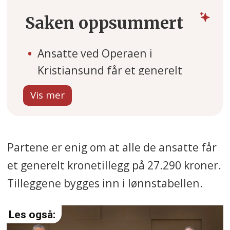
Saken oppsummert
Ansatte ved Operaen i
Kristiansund får et generelt
kronetillegg på 27.290 kroner.
Den nye lønna gjelder fra 1.
april.
Et viktig tema i oppgjøret er
Partene er enig om at alle de ansatte får
økte ulempesatser. Tillegg for
et generelt kronetillegg på 27.290 kroner.
kveld og helg økes med 3 kroner
Tilleggene bygges inn i lønnstabellen.
til henholdsvis 68 og 78 kroner.
Partene har også presisert at