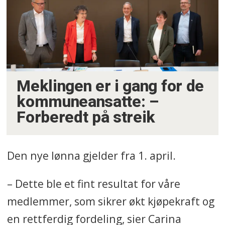
endringer i arbeidsplaner etter
to-ukersfristen skal utløse
overtid. I tillegg kan
overenskomsten bli utvidet til
ansatte i Dansekraft, dersom
Meklingen er i gang for de
LO-sekretariatet godkjenner
kommuneansatte: –
det.
Forberedt på streik
Oppsummeringen er laget med
Den nye lønna gjelder fra 1. april.
kunstig intelligens og kvalitetssikret
av Fagbladets redaksjon.
– Dette ble et fint resultat for våre
medlemmer, som sikrer økt kjøpekraft og
en rettferdig fordeling, sier Carina