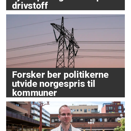
drivstoff
Forsker ber politikerne
utvide norgespris til
kommuner