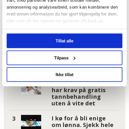
vårt, med partnerne våre innen sosiale medier,
annonsering og analysearbeid, som kan kombinere den
med annen informasjon du har gjort tilgjengelig for dem,
Mest lest
| Siste sju dager
eller som de har samlet inn gjennom din bruk av
tjenestene deres.
Hundrevis av
ansatte i Oslo
Tillat alle
kommune uten
faste oppgaver: –
Tilpass
Føler meg plassert
på loftet og glemt
Ikke tillat
Tannhelse: Se om du
har krav på gratis
tannbehandling
uten å vite det
I kø for å bli enige
om lønna. Sjekk hele