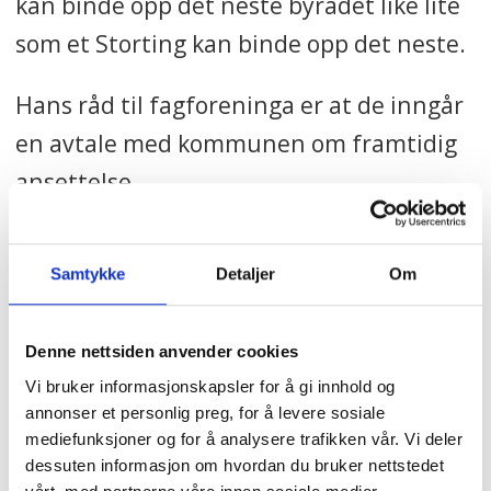
kan binde opp det neste byrådet like lite
som et Storting kan binde opp det neste.
Hans råd til fagforeninga er at de inngår
en avtale med kommunen om framtidig
ansettelse.
– Kommunen må forplikte seg som
Samtykke
Detaljer
Om
rettssubjekt og undertegne et dokument
for at et løfte om skal være noe verdt, sier
Denne nettsiden anvender cookies
han.
Vi bruker informasjonskapsler for å gi innhold og
annonser et personlig preg, for å levere sosiale
mediefunksjoner og for å analysere trafikken vår. Vi deler
NYHETER
SEKSJON HELSE OG SOSIAL
dessuten informasjon om hvordan du bruker nettstedet