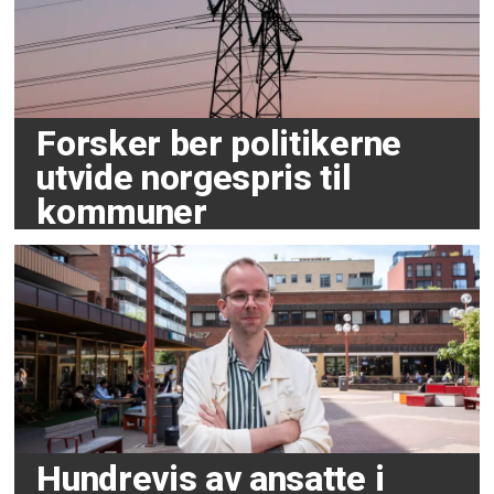
Forsker ber politikerne
utvide norgespris til
kommuner
Hundrevis av ansatte i