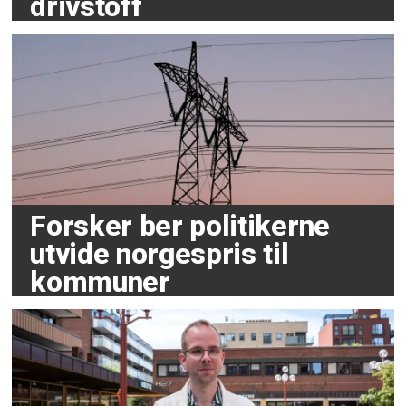
drivstoff
Forsker ber politikerne
utvide norgespris til
kommuner