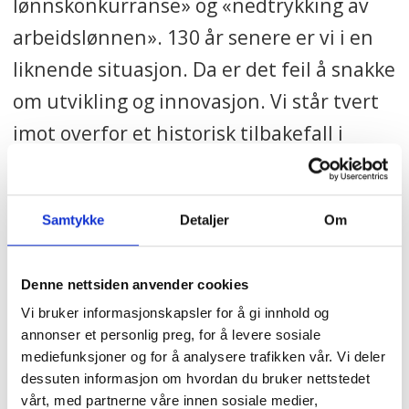
lønnskonkurranse» og «nedtrykking av
arbeidslønnen». 130 år senere er vi i en
liknende situasjon. Da er det feil å snakke
om utvikling og innovasjon. Vi står tvert
imot overfor et historisk tilbakefall i
rettighetene til arbeidsfolk.
I byggebransjen snakkes det nå til og
Samtykke
Detaljer
Om
med om en avmekanisering som følge av
lavlønnskonkurransen. Dette gir også et
Denne nettsiden anvender cookies
historisk perspektiv til dagens tilstand.
Vi bruker informasjonskapsler for å gi innhold og
annonser et personlig preg, for å levere sosiale
mediefunksjoner og for å analysere trafikken vår. Vi deler
Fra byggeplassen til omsorgsboligen
dessuten informasjon om hvordan du bruker nettstedet
vårt, med partnerne våre innen sosiale medier,