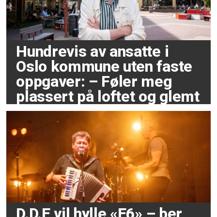
Hundrevis av ansatte i
Oslo kommune uten faste
oppgaver: – Føler meg
plassert på loftet og glemt
D.D.E vil hylle «E6» – ber