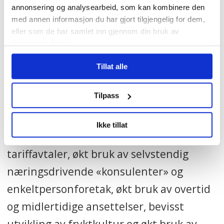
Arbeidsmarkedskriminaliteten er mobil
annonsering og analysearbeid, som kan kombinere den
og robust.
Når lovbrudd og uetisk
med annen informasjon du har gjort tilgjengelig for dem,
eller som de har samlet inn gjennom din bruk av
forretningsdrift sjelden får konsekvenser
tjenestene deres.
for arbeidsgiverne, gir dette noen av dem
Tillat alle
selvtillit til å utvikle stadig nye modeller
for sosial dumping.
Tilpass
Vi ser en økende tendens til at
Ikke tillat
tariffavtaler sies opp, flere nekter å inngå
tariffavtaler, økt bruk av selvstendig
næringsdrivende «konsulenter» og
enkeltpersonforetak, økt bruk av overtid
og midlertidige ansettelser, bevisst
utvikling av fryktkultur og økt bruk av