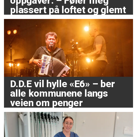
oppgaver: – Føler meg
plassert på loftet og glemt
D.D.E vil hylle «E6» – ber
alle kommunene langs
veien om penger