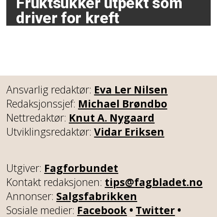
Fruktsukker utpekt som
driver for kreft
Ansvarlig redaktør:
Eva Ler Nilsen
Redaksjonssjef:
Michael Brøndbo
Nettredaktør:
Knut A. Nygaard
Utviklingsredaktør:
Vidar Eriksen
Utgiver:
Fagforbundet
Kontakt redaksjonen:
tips@fagbladet.no
Annonser:
Salgsfabrikken
Sosiale medier:
Facebook
•
Twitter
•