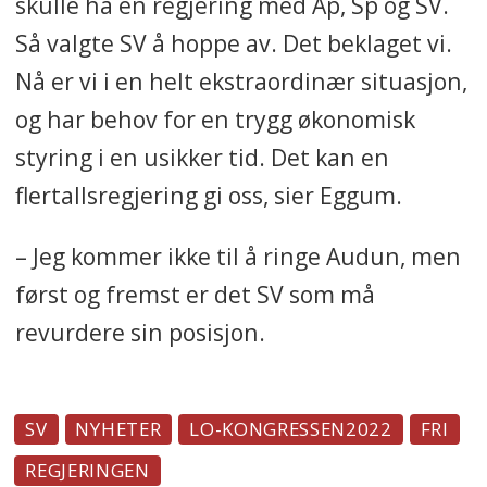
skulle ha en regjering med Ap, Sp og SV.
Så valgte SV å hoppe av. Det beklaget vi.
Nå er vi i en helt ekstraordinær situasjon,
og har behov for en trygg økonomisk
styring i en usikker tid. Det kan en
flertallsregjering gi oss, sier Eggum.
– Jeg kommer ikke til å ringe Audun, men
først og fremst er det SV som må
revurdere sin posisjon.
SV
NYHETER
LO-KONGRESSEN2022
FRI
REGJERINGEN