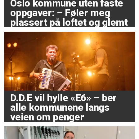
Oslo kommune uten faste
oppgaver: – Føler meg
plassert på loftet og glemt
D.D.E vil hylle «E6» – ber
alle kommunene langs
veien om penger