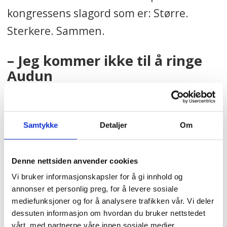
kongressens slagord som er: Større.
Sterkere. Sammen.
– Jeg kommer ikke til å ringe
Audun
LO-lederen får full støtte av Mette
Nord når det kommer til SV-kravet.
Samtykke
Detaljer
Om
– Det er ingen hemmelighet at vi har
Denne nettsiden anvender cookies
ønsket SV inn i regjering og var klare på
Vi bruker informasjonskapsler for å gi innhold og
det i valgkampen. Det står fortsatt ved
annonser et personlig preg, for å levere sosiale
lag. Spesielt i den ustabile og usikre
mediefunksjoner og for å analysere trafikken vår. Vi deler
dessuten informasjon om hvordan du bruker nettstedet
verden vi har nå, hvor krisene ser ut til å
vårt, med partnerne våre innen sosiale medier,