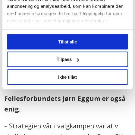
ha ingen ende. Vi trenger en stabil
annonsering og analysearbeid, som kan kombinere den
med annen informasjon du har gjort tilgjengelig for dem,
politikk, og hvis SV kunne komme inn i
eller som de har samlet inn gjennom din bruk av
regjering vil vi få det, sier Fagforbundets
tjenestene deres.
leder.
Tillat alle
– Hva må til for at det skal skje?
Tilpass
– Først og fremst må SV ønske det. Alle
Ikke tillat
tre må jo ønske det.
Fellesforbundets Jørn Eggum er også
enig.
– Strategien vår i valgkampen var at vi