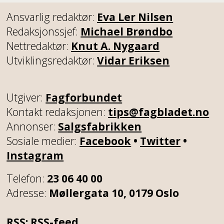
Ansvarlig redaktør:
Eva Ler Nilsen
Redaksjonssjef:
Michael Brøndbo
Nettredaktør:
Knut A. Nygaard
Utviklingsredaktør:
Vidar Eriksen
Utgiver:
Fagforbundet
Kontakt redaksjonen:
tips@fagbladet.no
Annonser:
Salgsfabrikken
Sosiale medier:
Facebook
•
Twitter
•
Instagram
Telefon:
23 06 40 00
Adresse:
Møllergata 10, 0179 Oslo
RSS:
RSS-feed