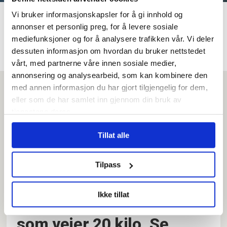
FHI: Færre tilfeller av
Vi bruker informasjonskapsler for å gi innhold og
annonser et personlig preg, for å levere sosiale
prostata-, bryst- og
mediefunksjoner og for å analysere trafikken vår. Vi deler
lungekreft i 2023
dessuten informasjon om hvordan du bruker nettstedet
vårt, med partnerne våre innen sosiale medier,
annonsering og analysearbeid, som kan kombinere den
med annen informasjon du har gjort tilgjengelig for dem,
eller som de har samlet inn gjennom din bruk av
tjenestene deres.
Tillat alle
Tilpass
135 brannmenn løp for
Ikke tillat
kreftsaken med utstyr
som veier 20 kilo. Se