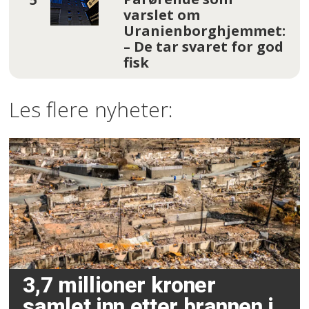
varslet om
Uranienborghjemmet:
– De tar svaret for god
fisk
Les flere nyheter:
3,7 millioner kroner
samlet inn etter brannen i