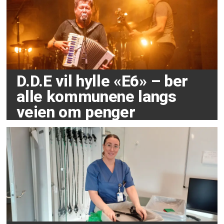
D.D.E vil hylle «E6» – ber
alle kommunene langs
veien om penger