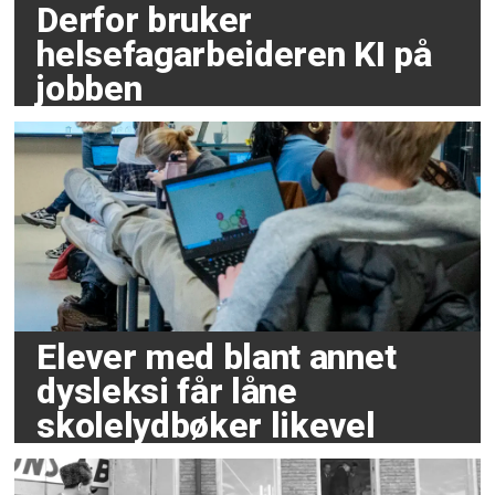
Derfor bruker
helsefagarbeideren KI på
jobben
Elever med blant annet
dysleksi får låne
skolelydbøker likevel