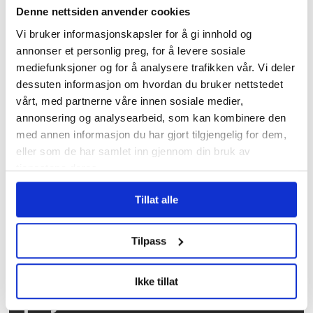
Denne nettsiden anvender cookies
Vi bruker informasjonskapsler for å gi innhold og
annonser et personlig preg, for å levere sosiale
Tidligere forbundsleder
mediefunksjoner og for å analysere trafikken vår. Vi deler
hedret av AUF med eget
dessuten informasjon om hvordan du bruker nettstedet
vårt, med partnerne våre innen sosiale medier,
Utøya-rom
annonsering og analysearbeid, som kan kombinere den
med annen informasjon du har gjort tilgjengelig for dem,
eller som de har samlet inn gjennom din bruk av
tjenestene deres.
Tillat alle
Tilpass
Over 1200 voldshendelser
Ikke tillat
på jobb varslet til