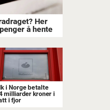
fradraget? Her
 penger å hente
lk i Norge betalte
 milliarder kroner i
tt i fjor