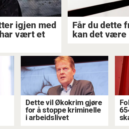
t er igjen med
Får du dette 
 har vært et
kan det være
Dette vil Økokrim gjøre
Fo
for å stoppe kriminelle
654
i arbeidslivet
ska