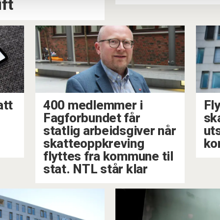
ft
att
400 medlemmer i
Fl
Fagforbundet får
sk
statlig arbeidsgiver når
ut
skatteoppkreving
ko
flyttes fra kommune til
stat. NTL står klar