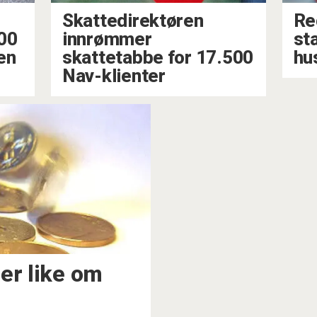
Skattedirektøren
Re
000
innrømmer
st
en
skattetabbe for 17.500
hus
Nav-klienter
er like om