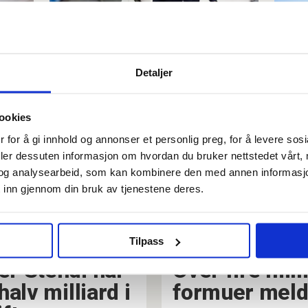
vis
Kven er DU på jobben?
An
Finn du deg sjølv her?
to
Detaljer
me
ookies
 for å gi innhold og annonser et personlig preg, for å levere sos
deler dessuten informasjon om hvordan du bruker nettstedet vårt,
og analysearbeid, som kan kombinere den med annen informasjon d
 inn gjennom din bruk av tjenestene deres.
Tilpass
r Stendi har
Over fire mill
alv milliard i
formuer meldt