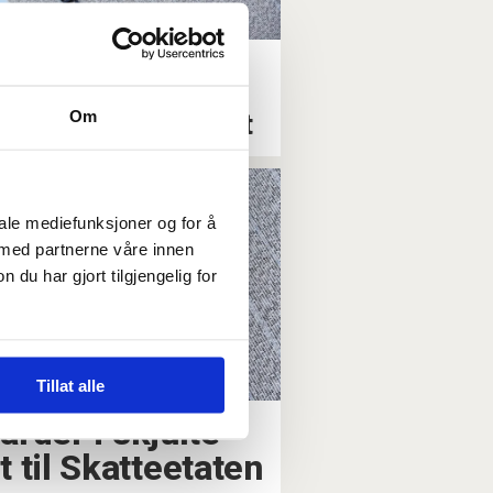
satt i Skatteetaten
k opp privat gjeld
Om
d etatens firmakort
iale mediefunksjoner og for å
 med partnerne våre innen
u har gjort tilgjengelig for
Tillat alle
iarder i skjulte
 til Skatteetaten