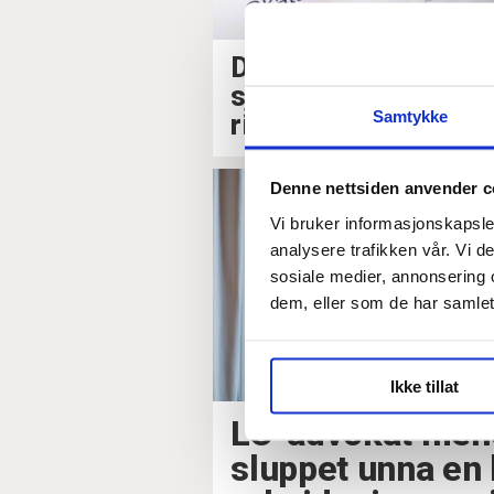
Du kan få baksmell h
sjefen ikke betaler
Samtykke
riktig skatt for deg
Denne nettsiden anvender c
Vi bruker informasjonskapsler
analysere trafikken vår. Vi 
sosiale medier, annonsering 
dem, eller som de har samlet
Ikke tillat
LO-advokat mene
sluppet unna en h