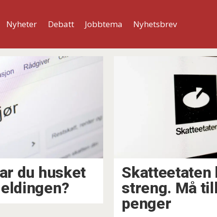
Nyheter
Debatt
Jobbtema
Nyhetsbrev
Har du husket
Skatteetaten 
meldingen?
streng. Må ti
penger