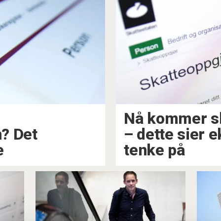
Nå kommer s
? Det
–⁠ dette sier 
e
tenke på