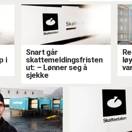
Snart går
Re
p i
skattemeldingsfristen
lø
ut: –⁠ Lønner seg å
va
sjekke