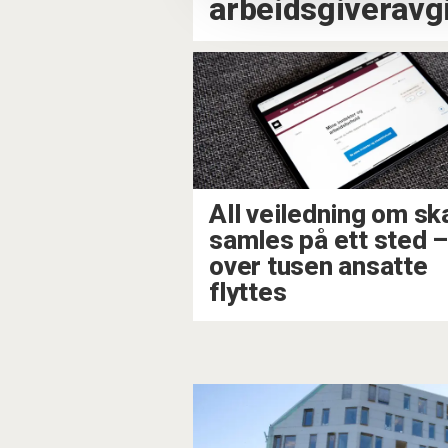
arbeidsgiveravgi
All veiledning om sk
samles på ett sted –⁠
over tusen ansatte
flyttes