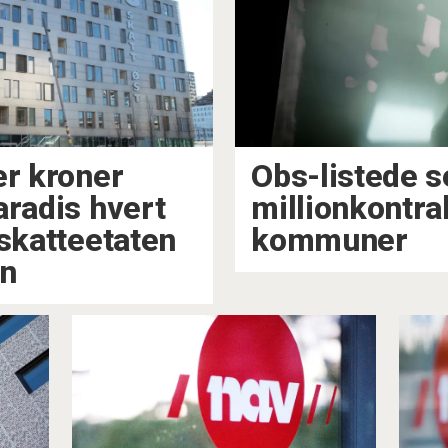
er kroner
Obs-listede s
aradis hvert
millionkontra
 skatteetaten
kommuner
en