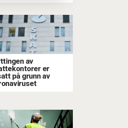
yttingen av
attekontorer er
satt på grunn av
ronaviruset