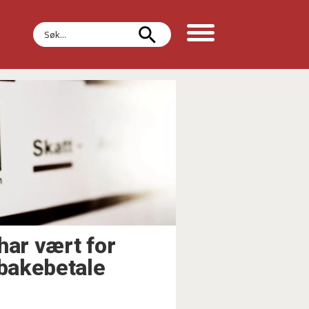
Søk
har vært for
lbakebetale