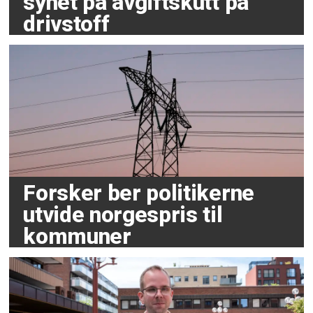
synet på avgiftskutt på
drivstoff
Forsker ber politikerne
utvide norgespris til
kommuner