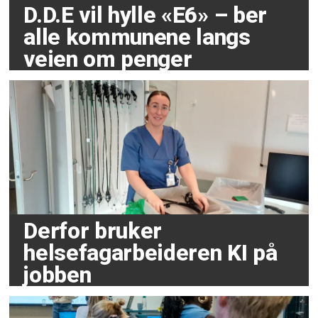
D.D.E vil hylle «E6» – ber
alle kommunene langs
veien om penger
Derfor bruker
helsefagarbeideren KI på
jobben