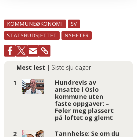
KOMMUNEØKONOMI
SV
STATSBUDSJETTET
NYHETER
Mest lest
| Siste sju dager
Hundrevis av
ansatte i Oslo
kommune uten
faste oppgaver: –
Føler meg plassert
på loftet og glemt
Tannhelse: Se om du