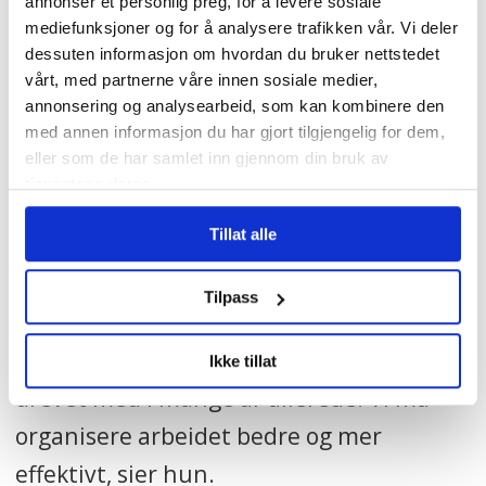
annonser et personlig preg, for å levere sosiale
kommuner mer enn i desember i fjor,
mediefunksjoner og for å analysere trafikken vår. Vi deler
ifølge Fagbladet
.
dessuten informasjon om hvordan du bruker nettstedet
vårt, med partnerne våre innen sosiale medier,
Gunn Marit Helgesen i KS understreker
annonsering og analysearbeid, som kan kombinere den
med annen informasjon du har gjort tilgjengelig for dem,
at penger ikke er løsningen på alt.
eller som de har samlet inn gjennom din bruk av
tjenestene deres.
– Vi kan ikke rekruttere oss ut av
Tillat alle
bemanningsutfordringen fordi det rett
og slett ikke er nok folk. Derfor må vi
Tilpass
endre og omstille tjenestene, slik
kommuner og fylkeskommuner har
Ikke tillat
drevet med i mange år allerede. Vi må
organisere arbeidet bedre og mer
effektivt, sier hun.