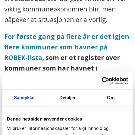
viktig kommuneøkonomien blir, men
påpeker at situasjonen er alvorlig.
For første gang på flere år er det igjen
flere kommuner som havner på
ROBEK-lista
, som er et register over
kommuner som har havnet i
økonomisk ubalanse.
Kort fortalt innebærer dette at
Samtykke
Detaljer
Om
kommunen settes under «statlig
administrasjon». Per oktober i år er 23
Denne nettsiden anvender cookies
kommuner inne på lista. Det er 11
Vi bruker informasjonskapsler for å gi innhold og