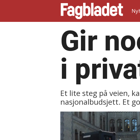
Ny
Gir no
i priv
Et lite steg på veien, 
nasjonalbudsjett. Et g