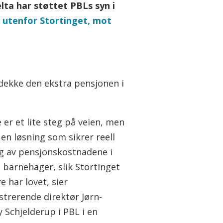
ta har støttet PBLs syn i
 utenfor Stortinget, mot
 dekke den ekstra pensjonen i
 er et lite steg på veien, men
 en løsning som sikrer reell
g av pensjonskostnadene i
 barnehager, slik Stortinget
re har lovet, sier
strerende direktør Jørn-
Schjelderup i PBL i en