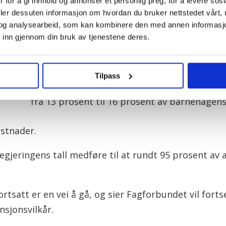
– At ansatte som jobber i private barnehag
 for å gi innhold og annonser et personlig preg, for å levere sos
deler dessuten informasjon om hvordan du bruker nettstedet vårt,
pensjonsvilkårene som ansatte i offentlige b
og analysearbeid, som kan kombinere den med annen informasjon d
krav for oss inn mot revidert nasjonalbudsjet
 inn gjennom din bruk av tjenestene deres.
oppfølgingen av barnehageforliket, skriver To
Fagbladet.
Tilpass
Hun er glade for at de rødgrønne nå har økt
agnar
fra 13 prosent til 16 prosent av barnehagens l
ostnader.
egjeringens tall medføre til at rundt 95 prosent av 
ortsatt er en vei å gå, og sier Fagforbundet vil forts
nsjonsvilkår.