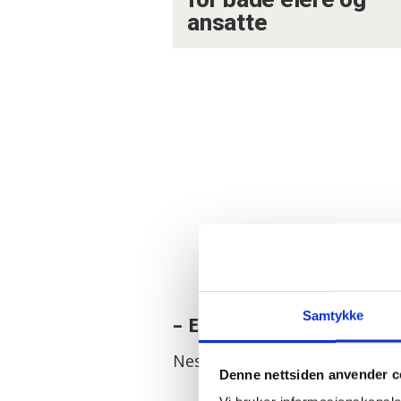
ansatte
Samtykke
– Et godt steg på vei
Nestleder i Fagforbundet, Li
Denne nettsiden anvender c