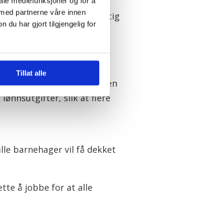
er skal få de samme gode
iale mediefunksjoner og for å
 med partnerne våre innen
arnehager, har vært et viktig
u har gjort tilgjengelig for
t. Det er en sentral del av
llefsen i en e-post til
Tillat alle
 taket for søknadsordningen
ønnsutgifter, slik at flere
alle barnehager vil få dekket
ette å jobbe for at alle