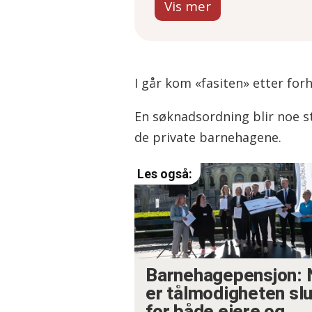
En styrket
søknadsordning skal
dekke ekstra kostnader
PBL mener finansiering
I går kom «fasiten» etter for
fortsatt ikke er nok.
En søknadsordning blir noe st
de private barnehagene.
Barnehagepensjon: 
er tålmodigheten slu
for både eiere og