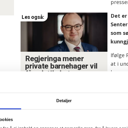
presse
Det er
Senter
som s
kunngj
Ifølge 
Regjeringa mener
at i un
private barnehager vil
kroner 
få nok til ekstra
pensjon
kommun
tiltaket
Detaljer
ne Tollefsen, kaller den rødgrønne enigheten et
god
ookies