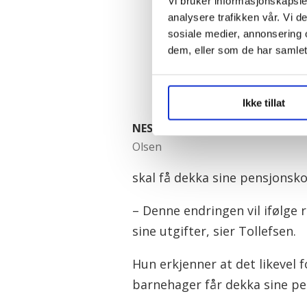
Vi bruker informasjonskapsler
analysere trafikken vår. Vi 
sosiale medier, annonsering 
dem, eller som de har samlet
Ikke tillat
NESTLEDER:
Line Tollefsen.
Alf R
Olsen
skal få dekka sine pensjonsk
– Denne endringen vil ifølge r
sine utgifter, sier Tollefsen.
Hun erkjenner at det likevel f
barnehager får dekka sine pe