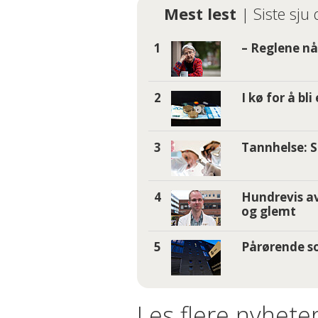
Mest lest
| Siste sju
– Reglene nå 
I kø for å bl
Tannhelse: S
Hundrevis av
og glemt
Pårørende so
Les flere nyheter