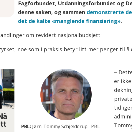
Fagforbundet, Utdanningsforbundet og Del
denne saken, og sammen
demonstrerte de
.
det de kalte «manglende finansiering»
.
en
handlinger om revidert nasjonalbudsjett:
yrket, noe som i praksis betyr litt mer penger til å
– Dette
er ikke
deknin
private
tidlige
Nå
admini
tt
Tommy 
PBL:
Jørn-Tommy Schjelderup.
PBL