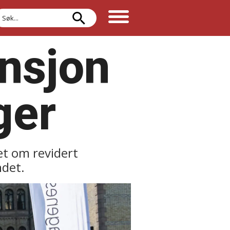
øk
ensjon
ger
het om revidert
ndet.