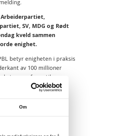
melding.
 Arbeiderpartiet,
partiet, SV, MDG og Rødt
øndag kveld sammen
orde enighet.
PBL betyr enigheten i praksis
derkant av 100 millioner
ekstra overføres til
ene for å finansiere
.
Om
t
steg i riktig retning.