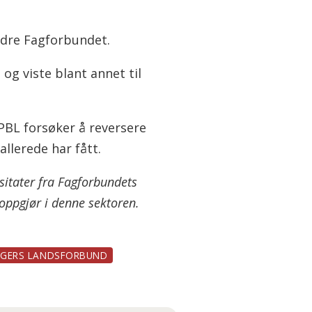
ndre Fagforbundet.
og viste blant annet til
PBL forsøker å reversere
llerede har fått.
sitater fra Fagforbundets
oppgjør i denne sektoren.
AGERS LANDSFORBUND