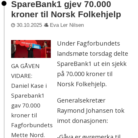
SpareBank1 gjev 70.000
kroner til Norsk Folkehjelp
30.10.2025
Eva Ler Nilsen
Under Fagforbundets
landsmøte torsdag delte
SpareBank1 ut ein sjekk
GA GÅVEN
på 70.000 kroner til
VIDARE:
Norsk Folkehjelp.
Daniel Kase i
Sparebank1
Generalsekretær
gav 70.000
Raymond Johansen tok
kroner til
imot donasjonen:
Fagforbundets
Mette Nord.
-Gåva er øyremerka til