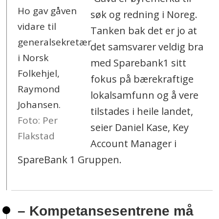
Ho gav gåven
søk og redning i Noreg.
vidare til
Tanken bak det er jo at
generalsekretær
det samsvarer veldig bra
i Norsk
med Sparebank1 sitt
Folkehjel,
fokus på bærekraftige
Raymond
lokalsamfunn og å vere
Johansen.
tilstades i heile landet,
Foto: Per
seier Daniel Kase, Key
Flakstad
Account Manager i
SpareBank 1 Gruppen.
– Kompetansesentrene må