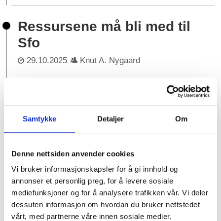
Ressursene må bli med til
Sfo
29.10.2025
Knut A. Nygaard
- Elevenes særskilte behov avsluttes ikke
når skolen er over, sa Ann-Merethe
Samtykke
Detaljer
Om
Larsos Kristensen fra Nordland til stor
applaus.
Denne nettsiden anvender cookies
I dag har kommunene plikt til å ha et
Vi bruker informasjonskapsler for å gi innhold og
tilbud om skolefritidsordning også til
annonser et personlig preg, for å levere sosiale
mediefunksjoner og for å analysere trafikken vår. Vi deler
barn med særskilte behov. Men barna
dessuten informasjon om hvordan du bruker nettstedet
har ikke rett til spesialundervisning i
vårt, med partnerne våre innen sosiale medier,