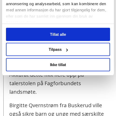
skolefritidsordning, fordi
annonsering og analysearbeid, som kan kombinere den
med annen informasjon du har gjort tilgjengelig for dem,
skolefritidsordning ikke er en del av
eller som de har samlet inn gjennom din bruk av
grunnskoleopplæringen.
tjenestene deres.
Men Fagforbundets landsstyre har avist
Tillat alle
flere forslag om at barn og unge med
Tilpass
særskilte behov sikres en lovfestet rett
til at ressursene blir med over til Sfo.
Ikke tillat
Akkurat dette fikk flere opp på
talerstolen på Fagforbundets
landsmøte.
Birgitte Qvernstrøm fra Buskerud ville
også sikre barn og unge med særskilte