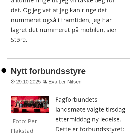
å kunne ringe til. Jeg vil takke deg for
det. Og jeg vet at jeg kan ringe det
nummeret også i framtiden, jeg har
lagret det nummeret på mobilen, sier
Støre.
Nytt forbundsstyre
29.10.2025
Eva Ler Nilsen
Fagforbundets
landsmøte valgte tirsdag
ettermiddag ny ledelse.
Foto: Per
Dette er forbundsstyret:
Flakstad