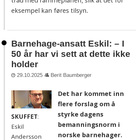
tråd med rammeplanen, slik at det for
eksempel kan føres tilsyn.
Barnehage-ansatt Eskil: – I
50 år har vi sett at dette ikke
holder
29.10.2025
Berit Baumberger
Det har kommet inn
flere forslag om å
styrke dagens
SKUFFET
:
bemanningsnorm i
Eskil
norske barnehager.
Andersson