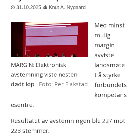
31.10.2025
Knut A. Nygaard
Med minst
mulig
margin
avviste
MARGIN: Elektronisk
landsmøte
avstemning viste nesten
t å styrke
dødt løp.
Foto: Per Flakstad
forbundets
kompetans
esentre.
Resultatet av avstemningen ble 227 mot
223 stemmer.