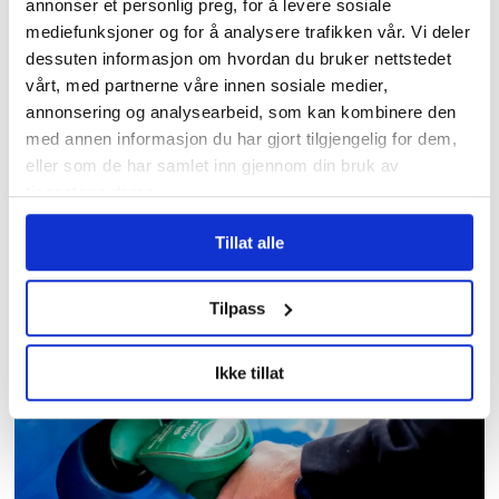
annonser et personlig preg, for å levere sosiale
mediefunksjoner og for å analysere trafikken vår. Vi deler
dessuten informasjon om hvordan du bruker nettstedet
vårt, med partnerne våre innen sosiale medier,
annonsering og analysearbeid, som kan kombinere den
med annen informasjon du har gjort tilgjengelig for dem,
eller som de har samlet inn gjennom din bruk av
tjenestene deres.
Tillat alle
Tre av fire nordmenn
mener atomvåpen bør
Tilpass
være forbudt
Ikke tillat