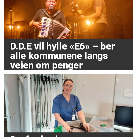
D.D.E vil hylle «E6» – ber
alle kommunene langs
veien om penger