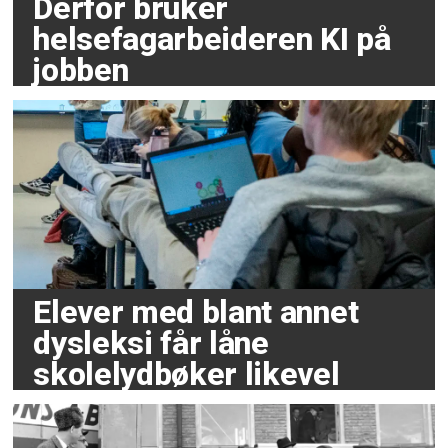
Derfor bruker
helsefagarbeideren KI på
jobben
Elever med blant annet
dysleksi får låne
skolelydbøker likevel