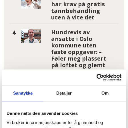
har krav på gratis
tannbehandling
uten å vite det
Hundrevis av
ansatte i Oslo
kommune uten
faste oppgaver: –
Føler meg plassert
på loftet og glemt
Pårørende som
varslet om
Uranienborghjemmet:
Samtykke
Detaljer
Om
– De tar svaret for god
fisk
Denne nettsiden anvender cookies
Les flere nyheter:
Vi bruker informasjonskapsler for å gi innhold og