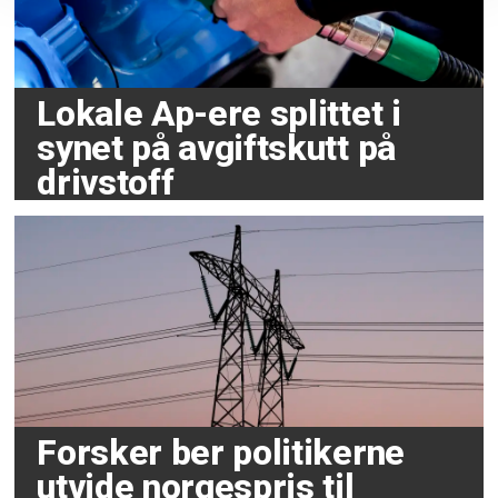
Lokale Ap-ere splittet i
synet på avgiftskutt på
drivstoff
Forsker ber politikerne
utvide norgespris til