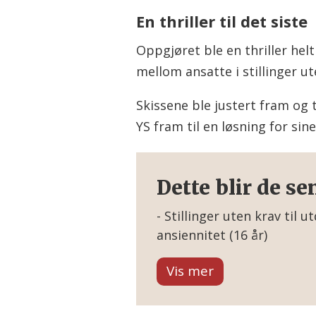
En thriller til det siste
Oppgjøret ble en thriller hel
mellom ansatte i stillinger u
Skissene ble justert fram og
YS fram til en løsning for s
Dette blir de se
- Stillinger uten krav til u
ansiennitet (16 år)
- Fagarbeidere: 12.000 kro
- Fagbrev og ettårig fagsk