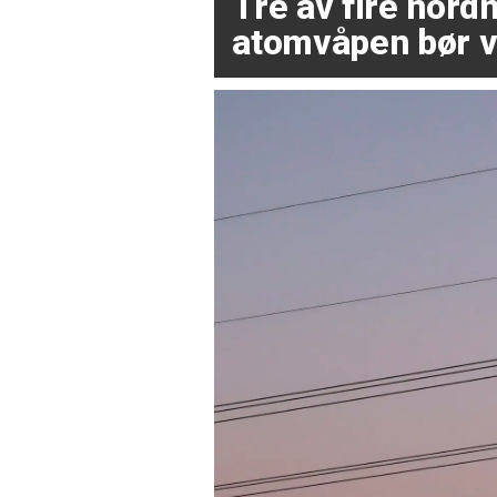
Tre av fire nor
atomvåpen bør v