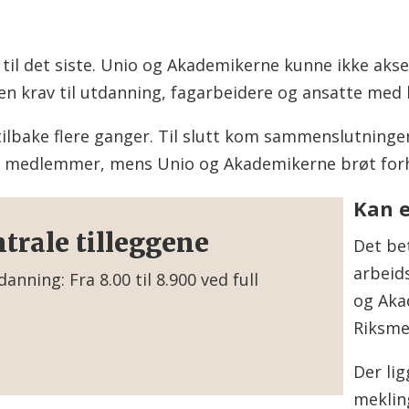
t til det siste. Unio og Akademikerne kunne ikke akse
ten krav til utdanning, fagarbeidere og ansatte med
 tilbake flere ganger. Til slutt kom sammenslutni
ine medlemmer, mens Unio og Akademikerne brøt for
Kan e
ntrale tilleggene
Det be
arbeid
tdanning: Fra 8.00 til 8.900 ved full
og Aka
Riksme
ner.
Der li
ole: 13.000 kroner.
mekling