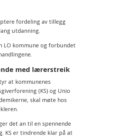
ptere fordeling av tillegg
 lang utdanning.
ngen LO kommune og forbundet
handlingene.
nde med lærerstreik
tyr at kommunenes
sgiverforening (KS) og Unio
demikerne, skal møte hos
kleren.
gger det an til en spennende
. KS er tindrende klar på at