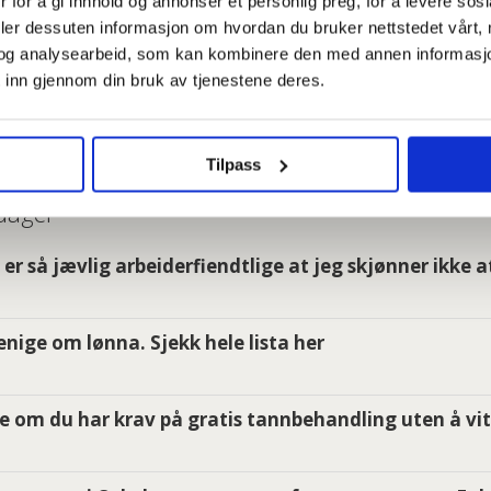
 for å gi innhold og annonser et personlig preg, for å levere sos
ole: 13.000 kroner.
 resultatene
deler dessuten informasjon om hvordan du bruker nettstedet vårt,
og analysearbeid, som kan kombinere den med annen informasjon d
utdanning: 14.000 kroner.
 inn gjennom din bruk av tjenestene deres.
UNEOPPGJØRET
rig høyere utdanning: Fra 15.000 til
ennitet (16 år)
Tilpass
grad: Fra 16.000 kroner til 19.500 ved
 dager
er så jævlig arbeiderfiendtlige at jeg skjønner ikke a
ning: Fra 17.000 til 20,000 kroner ved
i enige om lønna. Sjekk hele lista her
agforbundets ferske tabell
e om du har krav på gratis tannbehandling uten å vit