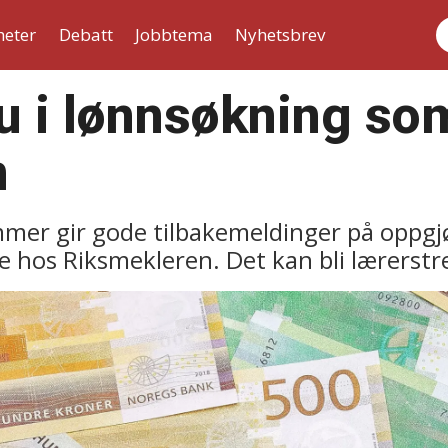
heter
Debatt
Jobbtema
Nyhetsbrev
S
du i lønnsøkning som
n
er gir gode tilbakemeldinger på oppgjø
os Riksmekleren. Det kan bli lærerstrei