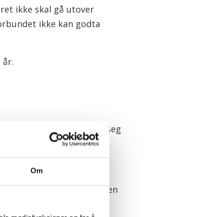
ret ikke skal gå utover
forbundet ikke kan godta
 år.
ener KS kunne ha strukket seg
Om
 hadde vært mulig å finne en