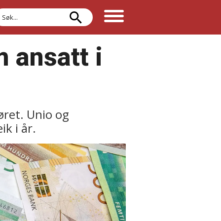
øk
 ansatt i
ret. Unio og
k i år.