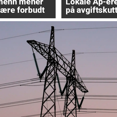
dmenn mener
Lokale Ap-ere 
ære forbudt
på avgiftskutt