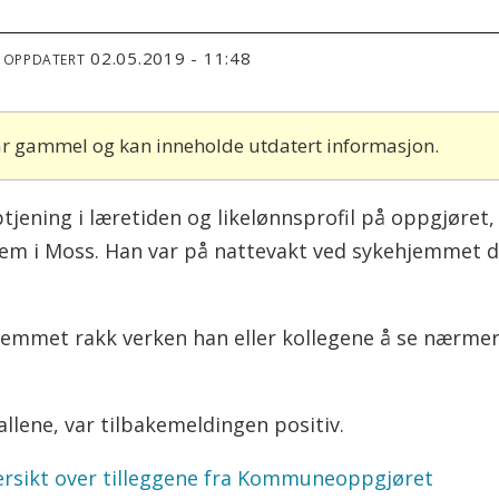
02.05.2019 - 11:48
T OPPDATERT
 år gammel og kan inneholde utdatert informasjon.
ening i læretiden og likelønnsprofil på oppgjøret, s
em i Moss. Han var på nattevakt ved sykehjemmet d
jemmet rakk verken han eller kollegene å se nærmere
allene, var tilbakemeldingen positiv.
oversikt over tilleggene fra Kommuneoppgjøret