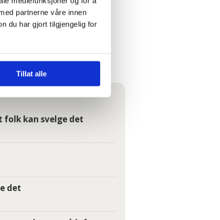
iale mediefunksjoner og for å
 med partnerne våre innen
u har gjort tilgjengelig for
Tillat alle
t folk kan svelge det
e det