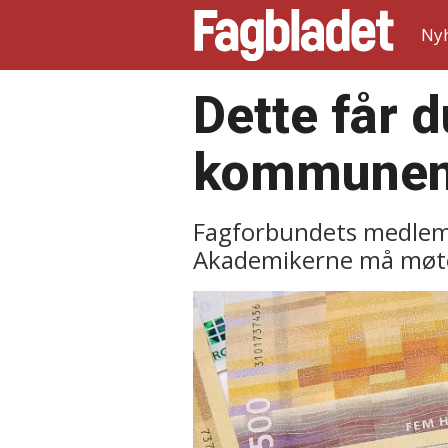
Ny
Dette får 
kommune
Fagforbundets medlemm
Akademikerne må møte h