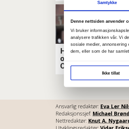
Samtykke
Denne nettsiden anvender c
Vi bruker informasjonskapsler
analysere trafikken vår. Vi 
sosiale medier, annonsering 
Høyre-politiker rase
dem, eller som de har samlet
over Fagforbundet i
Oslo-sakene
Ikke tillat
Ansvarlig redaktør:
Eva Ler Ni
Redaksjonssjef:
Michael Brøn
Nettredaktør:
Knut A. Nygaar
Utviklingsredaktør:
Vidar Erik