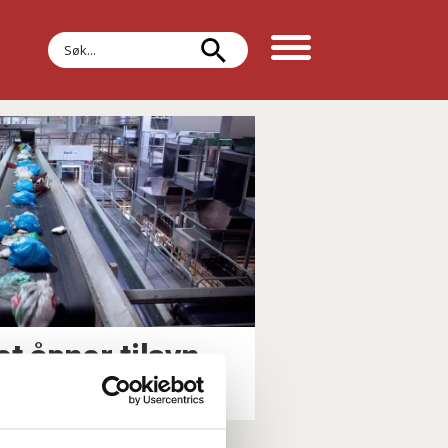
Søk
et åpner tilsyn
mmune