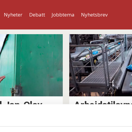
Nyheter
Debatt
Jobbtema
Nyhetsbrev
ten
il Jan-Olav
Arbeidstilsyn
ask i Søppel-
mot Oslo ko