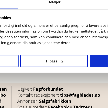
Detaljer
ookies
 for å gi innhold og annonser et personlig preg, for å levere sos
deler dessuten informasjon om hvordan du bruker nettstedet vårt,
og analysearbeid, som kan kombinere den med annen informasjon d
r
Oslos skandale-etat
 inn gjennom din bruk av tjenestene deres.
fikk faktisk kontroll på
overtid og lovbrudd
Tilpass
lsen
Utgiver:
Fagforbundet
dbo
Kontakt redaksjonen:
tips@fagbladet.no
d
Annonser:
Salgsfabrikken
sen
Sosiale medier:
Facebook
•
Twitter
•