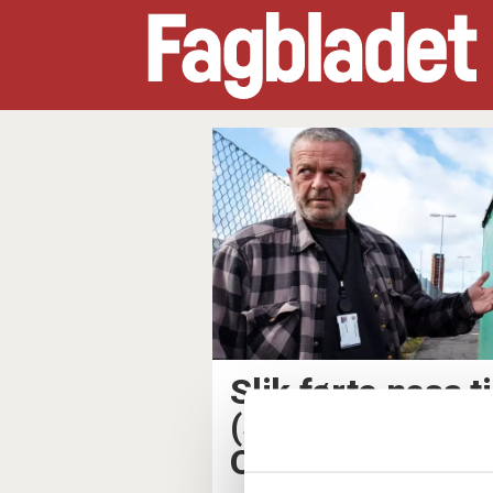
Tag:
energigjenvinningseta
Slik førte nesa t
(58) til storoppv
Oslo