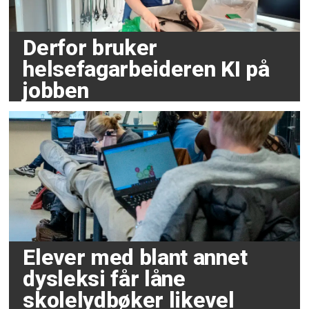
Derfor bruker
helsefagarbeideren KI på
jobben
Elever med blant annet
dysleksi får låne
skolelydbøker likevel