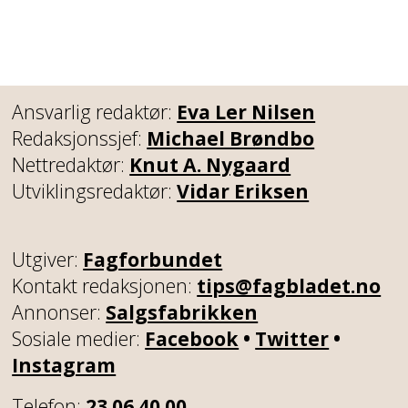
Ansvarlig redaktør:
Eva Ler Nilsen
Redaksjonssjef:
Michael Brøndbo
Nettredaktør:
Knut A. Nygaard
Utviklingsredaktør:
Vidar Eriksen
Utgiver:
Fagforbundet
Kontakt redaksjonen:
tips@fagbladet.no
Annonser:
Salgsfabrikken
Sosiale medier:
Facebook
•
Twitter
•
Instagram
Telefon:
23 06 40 00