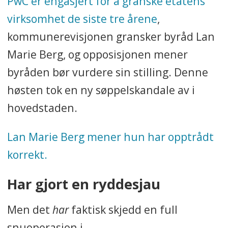
PwC er engasjert for å granske etatens
virksomhet de siste tre årene
,
kommunerevisjonen gransker byråd Lan
Marie Berg, og opposisjonen mener
byråden bør vurdere sin stilling. Denne
høsten tok en ny søppelskandale av i
hovedstaden.
Lan Marie Berg mener hun har opptrådt
korrekt.
Har gjort en ryddesjau
Men det
har
faktisk skjedd en full
snuoperasjon i