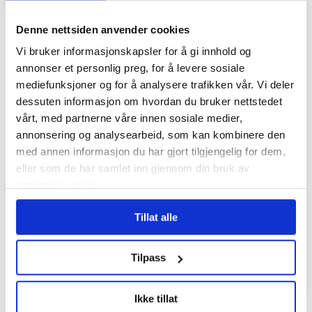
Ikke tildele til de samme personene.
Denne nettsiden anvender cookies
• Innført tvungen avspasering en hel dag
Vi bruker informasjonskapsler for å gi innhold og
annonser et personlig preg, for å levere sosiale
i forkant av hjemmevaktsperioder.
mediefunksjoner og for å analysere trafikken vår. Vi deler
dessuten informasjon om hvordan du bruker nettstedet
• Hjemmevakter skal ikke ha
vårt, med partnerne våre innen sosiale medier,
annonsering og analysearbeid, som kan kombinere den
normalovertid i vaktukene.
med annen informasjon du har gjort tilgjengelig for dem,
eller som de har samlet inn gjennom din bruk av
– Vi er på rett vei
tjenestene deres.
– Jeg er veldig tilfreds med og takknemlig
Tillat alle
for den lojalitet ansatte har vist til
Tilpass
tiltakene. Det har resultert i langt færre
brudd, samt at den ordinære driften nå i
Ikke tillat