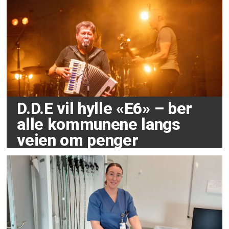
D.D.E vil hylle «E6» – ber
alle kommunene langs
veien om penger