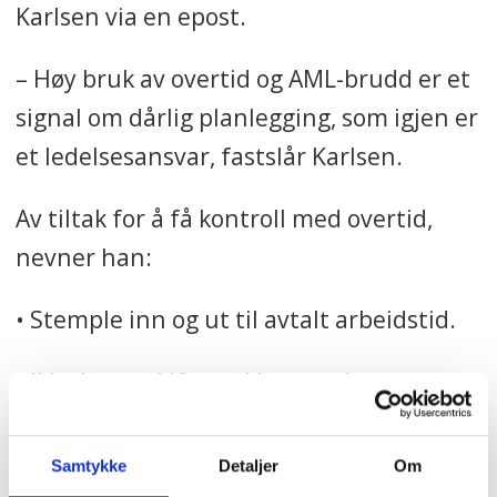
Karlsen via en epost.
– Høy bruk av overtid og AML-brudd er et
signal om dårlig planlegging, som igjen er
et ledelsesansvar, fastslår Karlsen.
Av tiltak for å få kontroll med overtid,
nevner han:
• Stemple inn og ut til avtalt arbeidstid.
• Ikke bytte skift med hverandre uten at
leder involveres og kvalitetssikrer.
Samtykke
Detaljer
Om
• Sikre jevn fordeling av overtidsarbeid.