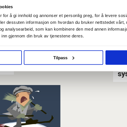
m Turtveit?
Hungersmars
ookies
 for å gi innhold og annonser et personlig preg, for å levere sos
deler dessuten informasjon om hvordan du bruker nettstedet vårt,
og analysearbeid, som kan kombinere den med annen informasjon d
 inn gjennom din bruk av tjenestene deres.
Postmannsdolken
Da
Tilpass
mo
sy