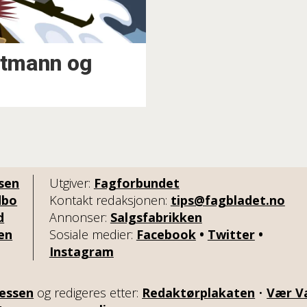
stmann og
lsen
Utgiver:
Fagforbundet
dbo
Kontakt redaksjonen:
tips@fagbladet.no
d
Annonser:
Salgsfabrikken
sen
Sosiale medier:
Facebook
•
Twitter
•
Instagram
essen
og redigeres etter:
Redaktørplakaten
•
Vær V