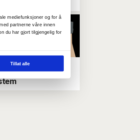
jen
iale mediefunksjoner og for å
 med partnerne våre innen
u har gjort tilgjengelig for
 Norge fikk et
Tillat alle
derne flerparti-
stem