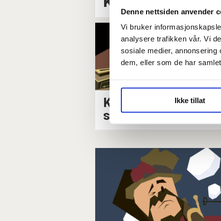
Kan du grave so
Denne nettsiden anvender c
Vi bruker informasjonskapsler
analysere trafikken vår. Vi 
sosiale medier, annonsering 
dem, eller som de har samlet
Karolines kamp for
Ikke tillat
stemmerett