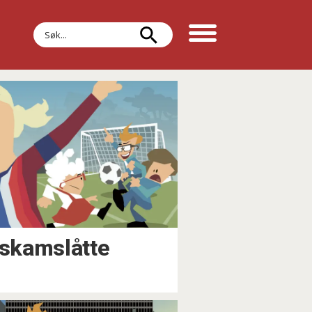
Søk
 skamslåtte