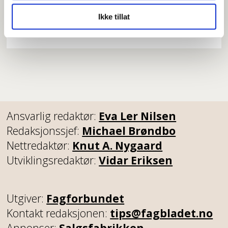
halverer antall
Ikke tillat
forestillinger
Ansvarlig redaktør:
Eva Ler Nilsen
Redaksjonssjef:
Michael Brøndbo
Nettredaktør:
Knut A. Nygaard
Utviklingsredaktør:
Vidar Eriksen
Utgiver:
Fagforbundet
Kontakt redaksjonen:
tips@fagbladet.no
Annonser:
Salgsfabrikken