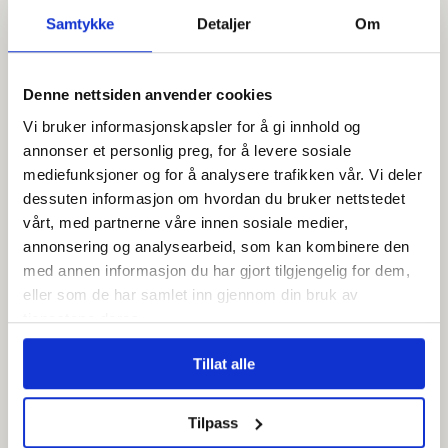
Samtykke
Detaljer
Om
Vil innføre 12,5 timars
vakter: –⁠ Færre vil jobbe i
Denne nettsiden anvender cookies
helse
Vi bruker informasjonskapsler for å gi innhold og
annonser et personlig preg, for å levere sosiale
mediefunksjoner og for å analysere trafikken vår. Vi deler
dessuten informasjon om hvordan du bruker nettstedet
vårt, med partnerne våre innen sosiale medier,
annonsering og analysearbeid, som kan kombinere den
med annen informasjon du har gjort tilgjengelig for dem,
eller som de har samlet inn gjennom din bruk av
tjenestene deres.
Tillat alle
Oslo Nye Teater legger
Tilpass
ned Trikkestallen –⁠