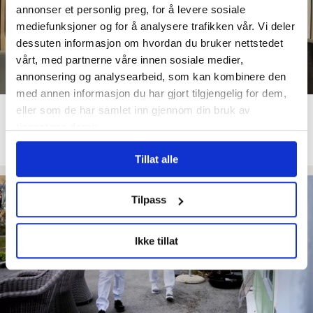
annonser et personlig preg, for å levere sosiale
mediefunksjoner og for å analysere trafikken vår. Vi deler
dessuten informasjon om hvordan du bruker nettstedet
vårt, med partnerne våre innen sosiale medier,
annonsering og analysearbeid, som kan kombinere den
med annen informasjon du har gjort tilgjengelig for dem,
Her har de ansatte svart
eller som de har samlet inn gjennom din bruk av
tjenestene deres.
belte i nattevask
Tillat alle
Tilpass
Ikke tillat