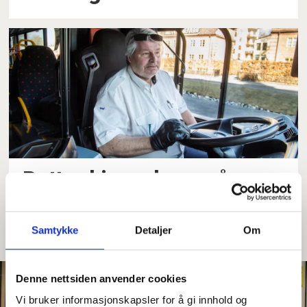
Petter kjører buss på
heltid, men har verken fast
arbeidstid eller rute
Samtykke
Detaljer
Om
Denne nettsiden anvender cookies
Vi bruker informasjonskapsler for å gi innhold og