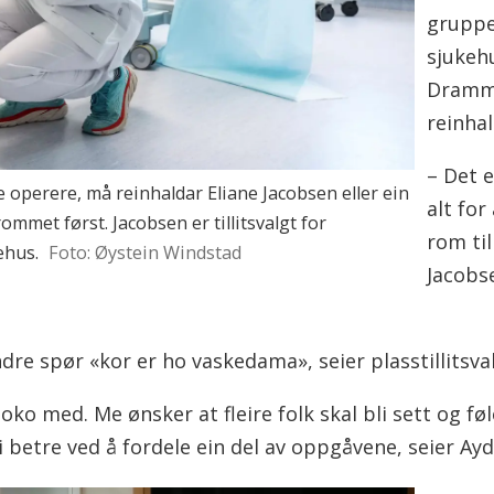
gruppe
sjukehu
Dramm
reinhal
– Det 
 operere, må reinhaldar Eliane Jacobsen eller ein
alt for
mmet først. Jacobsen er tillitsvalgt for
rom ti
ehus.
Foto: Øystein Windstad
Jacobse
ndre spør «kor er ho vaskedama», seier plasstillitsva
oko med. Me ønsker at fleire folk skal bli sett og fø
i betre ved å fordele ein del av oppgåvene, seier Ayd