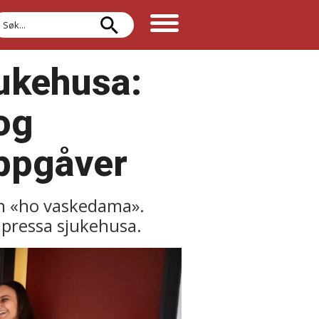
øk
jukehusa:
 og
oppgåver
enn «ho vaskedama».
t pressa sjukehusa.