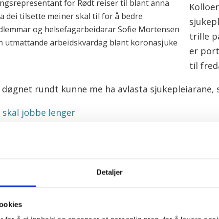
gsrepresentant for Rødt reiser til blant anna
Kolloen
ei tilsette meiner skal til for å bedre
sjukepl
dlemmar og helsefagarbeidarar Sofie Mortensen
trille 
in utmattande arbeidskvardag blant koronasjuke
er por
til fre
 døgnet rundt kunne me ha avlasta sjukepleiarane, s
u skal jobbe lenger
il
Kokk G
skjer d
Detaljer
server
oppvas
ookies