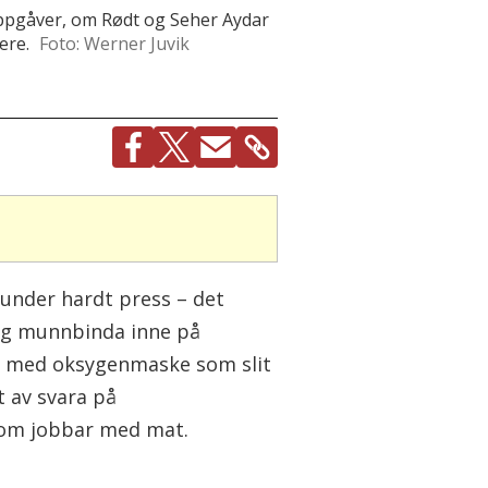
soppgåver, om Rødt og Seher Aydar
ere.
Foto: Werner Juvik
 under hardt press – det
seg munnbinda inne på
r med oksygenmaske som slit
t av svara på
 som jobbar med mat.