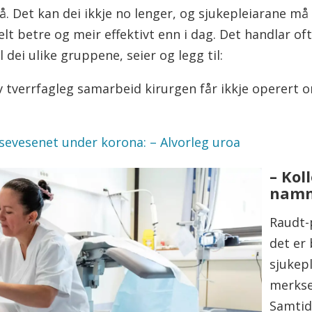
 Det kan dei ikkje no lenger, og sjukepleiarane må g
lt betre og meir effektivt enn i dag. Det handlar oft
dei ulike gruppene, seier og legg til:
 av tverrfagleg samarbeid kirurgen får ikkje operert 
sevesenet under korona: – Alvorleg uroa
– Kol
namn
Raudt-p
det er 
sjukep
merks
Samtid