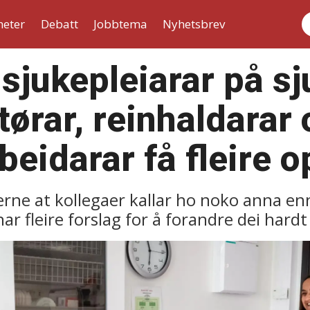
heter
Debatt
Jobbtema
Nyhetsbrev
S
 sjukepleiarar på s
tørar, reinhaldarar
beidarar få fleire 
gjerne at kollegaer kallar ho noko anna 
r fleire forslag for å forandre dei hard