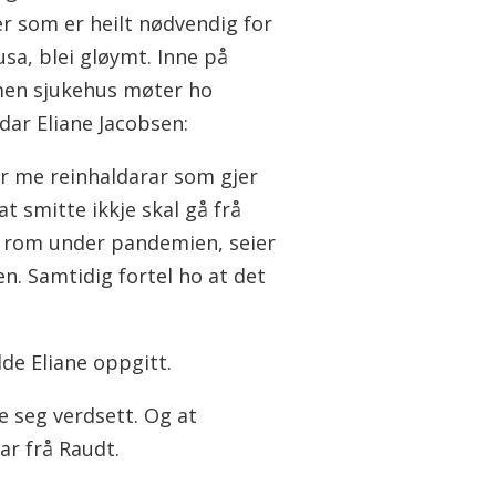
r som er heilt nødvendig for
sa, blei gløymt. Inne på
en sjukehus møter ho
dar Eliane Jacobsen:
er me reinhaldarar som gjer
 at smitte ikkje skal gå frå
l rom under pandemien, seier
n. Samtidig fortel ho at det
lde Eliane oppgitt.
le seg verdsett. Og at
ar frå Raudt.