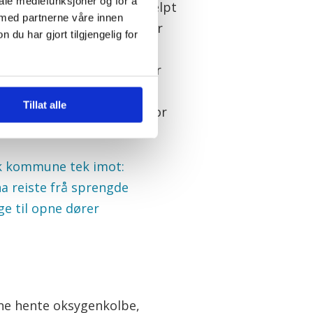
iale mediefunksjoner og for å
t anna der kunne me ha hjelpt
 med partnerne våre innen
ier ho om kollegaene hennar
u har gjort tilgjengelig for
bbar på kjøkkenet og med
usmat. Heidi Engum jobbar
kretær på kirurgisk
Tillat alle
nikk og er plasstillitsvald for
bundet.
k kommune tek imot:
na reiste frå sprengde
ge til opne dører
unne hente oksygenkolbe,