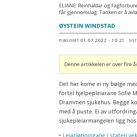
ELIANE: Reinhaldar og Fagforbunde
får gjennomslag. Tanken er å avl
ØYSTEIN WINDSTAD
01.07.2022 - 10:21
PUBLISERT
SIS
Denne artikkelen er over fire
Det har kome ei ny bølge med
fortel hjelpepleiarane Sofie
Drammen sjukehus. Begge kom
med å puste. Ei av utfordring
sjukepleiarmangelen ligg hos
•
Leiarlønningane i staten ve