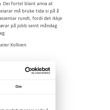
. Dei fortel blant anna at
eiarar må bruke tida si på å
pasientar rundt, fordi det ikkje
tørar på jobb seint måndag
dag.
eier Kolloen.
ina Bangor fortel at i dag
et at sjukepleiarar både
Om
er middag og ryddar vekk
k: