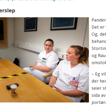
erslep
Pandem
Det er 
Og, det
behand
Storti
og Rau
omstok
– Eg vi
der hei
seier s
sida a
portør