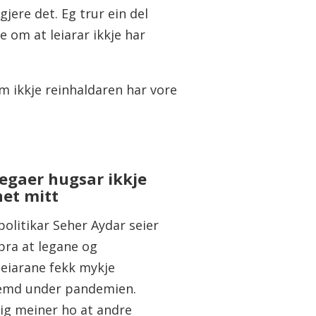
jere det. Eg trur ein del
e om at leiarar ikkje har
om ikkje reinhaldaren har vore
legaer hugsar ikkje
et mitt
olitikar Seher Aydar seier
bra at legane og
leiarane fekk mykje
emd under pandemien.
ig meiner ho at andre