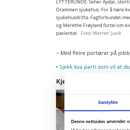
LYTTERUNDE: Seher Aydar, stortin
Drammen sjukehus. For å høre kva d
sjukehusdrifta. Fagforbundet-me
og Merethe Frøyland fortel om e
pasientar.
Foto: Werner Juvik
– Med fleire portørar på jobb
•
Sjekk kva parti som vil at d
Kjøkkenet kan hjelpe t
Samtykke
Denne nettsiden anvender c