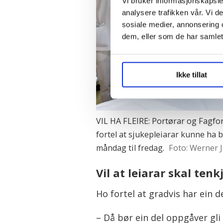
Vi bruker informasjonskapsler
analysere trafikken vår. Vi 
sosiale medier, annonsering 
dem, eller som de har samlet
Ikke tillat
VIL HA FLEIRE: Portørar og Fagfo
fortel at sjukepleiarar kunne ha b
måndag til fredag.
Foto: Werner J
Vil at leiarar skal tenk
Ho fortel at gradvis har ein d
– Då bør ein del oppgåver gli