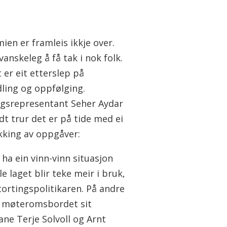
ien er framleis ikkje over.
vanskeleg å få tak i nok folk.
 er eit etterslep på
ling og oppfølging.
ngsrepresentant Seher Aydar
dt trur det er på tide med ei
king av oppgåver:
l ha ein vinn-vinn situasjon
le laget blir teke meir i bruk,
tortingspolitikaren. På andre
v møteromsbordet sit
ane Terje Solvoll og Arnt