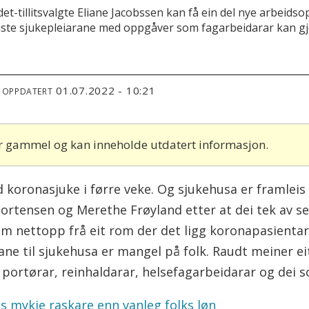
t-tillitsvalgte Eliane Jacobssen kan få ein del nye arbeid
aste sjukepleiarane med oppgåver som fagarbeidarar kan gj
01.07.2022 - 10:21
T OPPDATERT
 år gammel og kan inneholde utdatert informasjon.
 koronasjuke i førre veke. Og sjukehusa er framleis
 Mortensen og Merethe Frøyland etter at dei tek av 
 nettopp frå eit rom der det ligg koronapasienta
ane til sjukehusa er mangel på folk. Raudt meiner ei
 portørar, reinhaldarar, helsefagarbeidarar og dei
ks mykje raskare enn vanleg folks løn