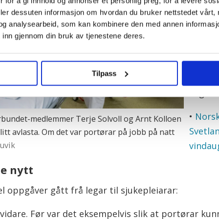
 for å gi innhold og annonser et personlig preg, for å levere sos
– Blan
deler dessuten informasjon om hvordan du bruker nettstedet vårt,
til, se
og analysearbeid, som kan kombinere den med annen informasjon d
som jo
 inn gjennom din bruk av tjenestene deres.
sjukeh
som se
Tilpass
polikli
Fagfor
•
Nors
rbundet-medlemmer Terje Solvoll og Arnt Kolloen
Svetla
litt avlasta. Om det var portørar på jobb på natt
uvik
vindau
je nytt
el oppgåver gått frå legar til sjukepleiarar:
 vidare. Før var det eksempelvis slik at portørar k