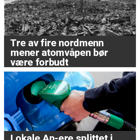
Tre av fire nordmenn
mener atomvåpen bør
være forbudt
Lokale Ap-ere splittet i