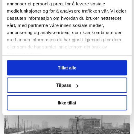
hedret av AUF med eget
annonser et personlig preg, for å levere sosiale
Utøya-rom
mediefunksjoner og for å analysere trafikken vår. Vi deler
dessuten informasjon om hvordan du bruker nettstedet
vårt, med partnerne våre innen sosiale medier,
annonsering og analysearbeid, som kan kombinere den
med annen informasjon du har gjort tilgjengelig for dem,
eller som de har samlet inn gjennom din bruk av
tjenestene deres.
Tillat alle
Over 1200 voldshendelser
Tilpass
på jobb varslet til
Arbeidstilsynet
Ikke tillat