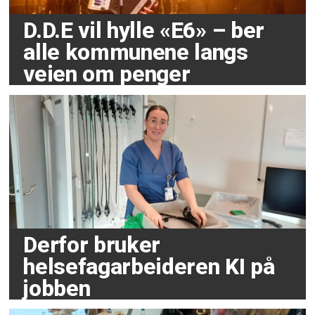
D.D.E vil hylle «E6» – ber
alle kommunene langs
veien om penger
Derfor bruker
helsefagarbeideren KI på
jobben