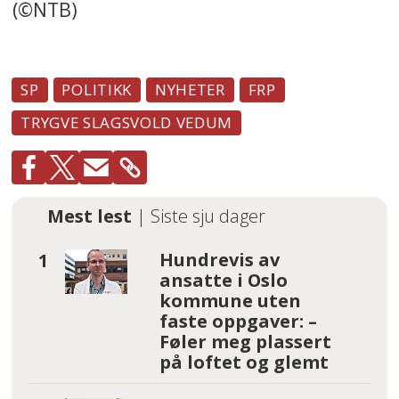
(©NTB)
SP
POLITIKK
NYHETER
FRP
TRYGVE SLAGSVOLD VEDUM
Mest lest
| Siste sju dager
Hundrevis av
ansatte i Oslo
kommune uten
faste oppgaver: –
Føler meg plassert
på loftet og glemt