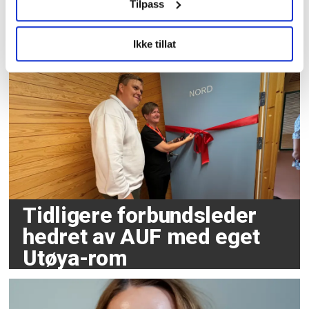
Tilpass
Sommer kommer,
sommer går
Ikke tillat
Tidligere forbundsleder
hedret av AUF med eget
Utøya-rom