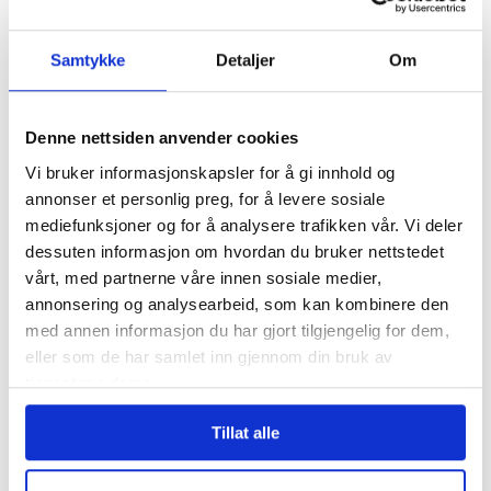
Samtykke
Detaljer
Om
Denne nettsiden anvender cookies
Vi bruker informasjonskapsler for å gi innhold og
3,7 millioner kroner
annonser et personlig preg, for å levere sosiale
samlet inn etter brannen i
mediefunksjoner og for å analysere trafikken vår. Vi deler
dessuten informasjon om hvordan du bruker nettstedet
Krokstadelva
vårt, med partnerne våre innen sosiale medier,
annonsering og analysearbeid, som kan kombinere den
med annen informasjon du har gjort tilgjengelig for dem,
eller som de har samlet inn gjennom din bruk av
tjenestene deres.
Tillat alle