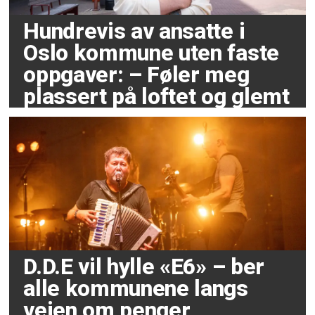
Hundrevis av ansatte i
Oslo kommune uten faste
oppgaver: – Føler meg
plassert på loftet og glemt
D.D.E vil hylle «E6» – ber
alle kommunene langs
veien om penger