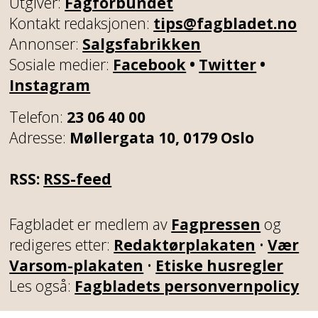
Utgiver:
Fagforbundet
Kontakt redaksjonen:
tips@fagbladet.no
Annonser:
Salgsfabrikken
Sosiale medier:
Facebook
•
Twitter
•
Instagram
Telefon:
23 06 40 00
Adresse:
Møllergata 10, 0179 Oslo
RSS:
RSS-feed
Fagbladet er medlem av
Fagpressen
og
redigeres etter:
Redaktørplakaten
•
Vær
Varsom-plakaten
•
Etiske husregler
Les også:
Fagbladets personvernpolicy