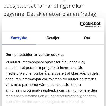
budsjetter, at forhandlingene kan
begynne. Det skjer etter planen fredag
denne uka klokka 14.
Samtykke
Detaljer
Om
SV
STATSBUDSJETTET
RØDGRØNT SAMARBEID
NYHETER
Denne nettsiden anvender cookies
TANNHELSE
Vi bruker informasjonskapsler for å gi innhold og
annonser et personlig preg, for å levere sosiale
mediefunksjoner og for å analysere trafikken vår. Vi deler
dessuten informasjon om hvordan du bruker nettstedet
vårt, med partnerne våre innen sosiale medier,
Mest lest
| Siste sju dager
annonsering og analysearbeid, som kan kombinere den
med annen informasjon du har gjort tilgjengelig for dem,
Hundrevis av
eller som de har samlet inn gjennom din bruk av
ansatte i Oslo