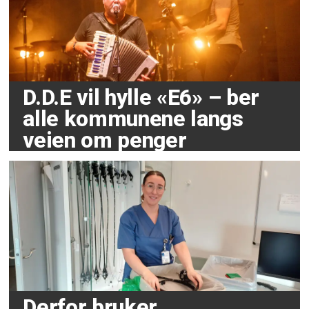
D.D.E vil hylle «E6» – ber
alle kommunene langs
veien om penger
Derfor bruker