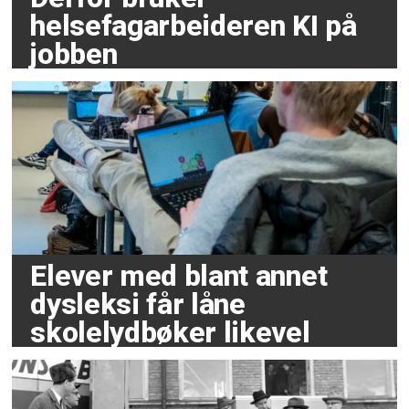
helsefagarbeideren KI på
jobben
Elever med blant annet
dysleksi får låne
skolelydbøker likevel