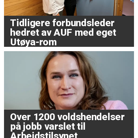
Tidligere forbundsleder
hedret av AUF med eget
Utøya-rom
Over 1200 voldshendelser
på jobb varslet til
Arbeidstilsynet