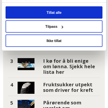
kommune uten
tjenestene deres.
faste oppgaver: –
Tillat alle
Føler meg plassert
på loftet og glemt
Tilpass
Tannhelse: Se om du
har krav på gratis
Ikke tillat
tannbehandling
uten å vite det
I kø for å bli enige
om lønna. Sjekk hele
lista her
Fruktsukker utpekt
som driver for kreft
Pårørende som