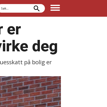
øk
r er
irke deg
muesskatt på bolig er