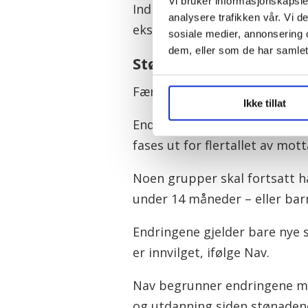
Vi bruker informasjonskapsler
Indirekte utslipp skal også ta
analysere trafikken vår. Vi 
eksempel ved produksjon og 
sosiale medier, annonsering 
dem, eller som de har samlet
Stønader til enslig mor
Færre vil ha rett til stønad til
Ikke tillat
Endringene innebærer at over
fases ut for flertallet av mot
Noen grupper skal fortsatt h
under 14 måneder – eller barn
Endringene gjelder bare nye s
er innvilget, ifølge Nav.
Nav begrunner endringene me
og utdanning siden stønadene 