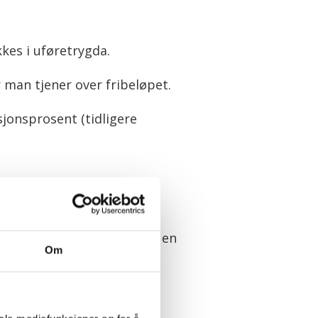
kes i uføretrygda.
man tjener over fribeløpet.
sjonsprosent (tidligere
ffelser.
m offentlige anskaffelser i en
Om