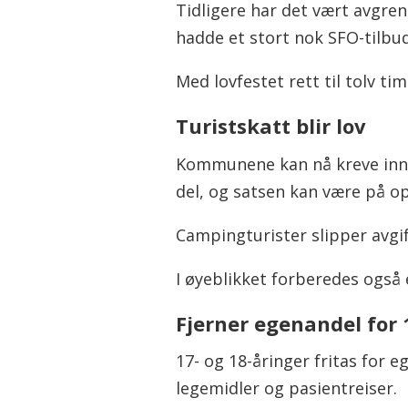
Tidligere har det vært avgre
hadde et stort nok SFO-tilbud
Med lovfestet rett til tolv t
Turistskatt blir lov
Kommunene kan nå kreve inn et
del, og satsen kan være på op
Campingturister slipper avgif
I øyeblikket forberedes også e
Fjerner egenandel for 
17- og 18-åringer fritas for 
legemidler og pasientreiser.