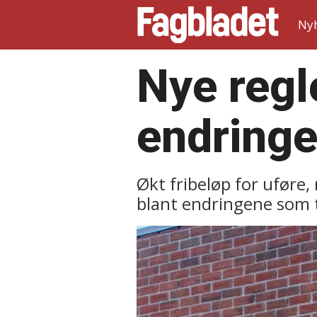
Ny
Nye regle
endringe
Økt fribeløp for uføre,
blant endringene som tre