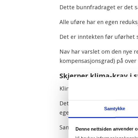
Dette bunnfradraget er det så
Alle uføre har en egen reduk
Det er inntekten før uførhet
Nav har varslet om den nye re
kompensasjonsgrad) på over 
Skjerper klima-krav i
Klima og miljø må som hovedr
Dette ble innført som forskri
Samtykke
egen bestemmelse.
Samtidig skal innkjøperne bidr
Denne nettsiden anvender c