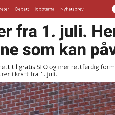
heter
Debatt
Jobbtema
Nyhetsbrev
S
r fra 1. juli. He
ne som kan påv
 rett til gratis SFO og mer rettferdig for
r i kraft fra 1. juli.