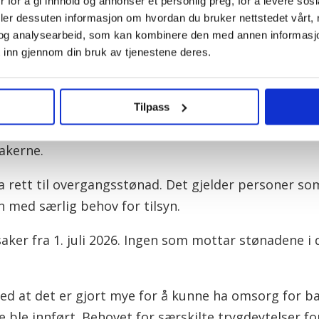
 for å gi innhold og annonser et personlig preg, for å levere sos
s med i vurderingen. Indirekte utslipp er utslipp so
deler dessuten informasjon om hvordan du bruker nettstedet vårt,
frakt.
og analysearbeid, som kan kombinere den med annen informasjon d
 inn gjennom din bruk av tjenestene deres.
 eller far
 enslig mor eller far.
Tilpass
gangsstønad og andre stønader knyttet til det å vær
takerne.
a rett til overgangsstønad. Det gjelder personer s
 med særlig behov for tilsyn.
aker fra 1. juli 2026. Ingen som mottar stønadene i d
d at det er gjort mye for å kunne ha omsorg for b
ble innført. Behovet for særskilte trygdeytelser for