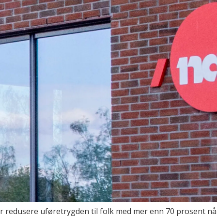
r redusere uføretrygden til folk med mer enn 70 prosent nå