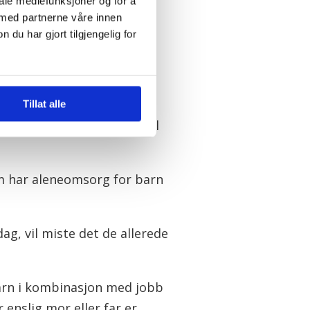
iale mediefunksjoner og for å
m skjer et annet sted, for
 med partnerne våre innen
u har gjort tilgjengelig for
Tillat alle
e enslig mor eller far skal
om har aleneomsorg for barn
ag, vil miste det de allerede
arn i kombinasjon med jobb
 enslig mor eller far er