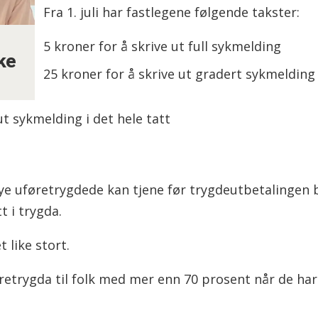
Fra 1. juli har fastlegene følgende takster:
5 kroner for å skrive ut full sykmelding
kke
25 kroner for å skrive ut gradert sykmelding
ut sykmelding i det hele tatt
ye uføretrygdede kan tjene før trygdeutbetalingen b
t i trygda.
t like stort.
retrygda til folk med mer enn 70 prosent når de ha