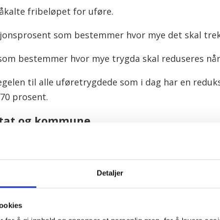
kalte fribeløpet for uføre.
sjonsprosent som bestemmer hvor mye det skal trek
 som bestemmer hvor mye trygda skal reduseres når 
gelen til alle uføretrygdede som i dag har en reduk
70 prosent.
 stat og kommune
egel vektes med minst 30 prosent i offentlige anska
ft i 2023, og videreføres i den nå oppdaterte loven o
Detaljer
a til lavere utslipp.
ookies