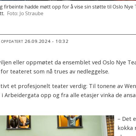
irbeinte hadde møtt opp for å vise sin støtte til Oslo Nye
t.
Foto: Jo Straube
26.09.2024 - 10:32
T OPPDATERT
iljen eller oppmøtet da ensemblet ved Oslo Nye Teat
for teateret som nå trues av nedleggelse.
tivt et profesjonelt teater verdig: Til tonene av We
i Arbeidergata opp og fra alle etasjer vinka de ansa
– Det e
kokka n