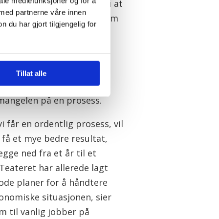
iale mediefunksjoner og for å
ffer alle, derfor trenger vi at
 med partnerne våre innen
publikum og mange barn som
u har gjort tilgjengelig for
r svært kritisk til den
ske prosessen rundt
Tillat alle
ttkuttene – eller kanskje
 mangelen på en prosess.
vi får en ordentlig prosess, vil
 få et mye bedre resultat,
egge ned fra et år til et
Teateret har allerede lagt
ode planer for å håndtere
onomiske situasjonen, sier
m til vanlig jobber på