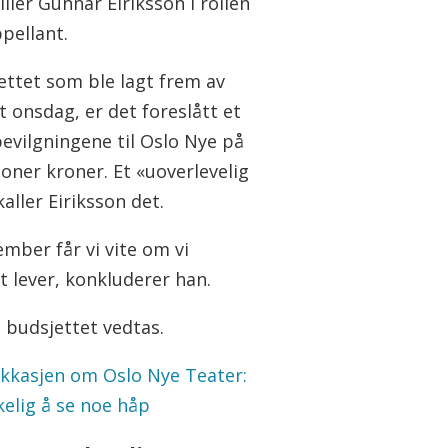
ller Gunnar Eiriksson i rollen
pellant.
ettet som ble lagt frem av
 onsdag, er det foreslått et
bevilgningene til Oslo Nye på
ioner kroner. Et «uoverlevelig
kaller Eiriksson det.
ember får vi vite om vi
t lever, konkluderer han.
 budsjettet vedtas.
ekkasjen om Oslo Nye Teater:
kelig å se noe håp