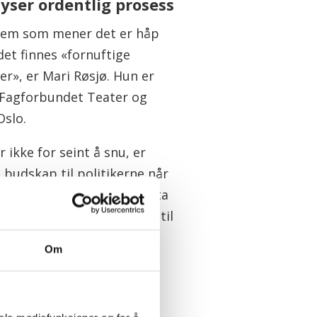
lyser ordentlig prosess
dem som mener det er håp
det finnes «fornuftige
r», er Mari Røsjø. Hun er
i Fagforbundet Teater og
Oslo.
r ikke for seint å snu, er
 budskap til politikerne når
r i regnet og venter på å ta
n fra Arbeidergata og ned til
Om