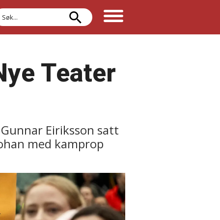
øk
Nye Teater
r Gunnar Eiriksson satt
l Johan med kamprop