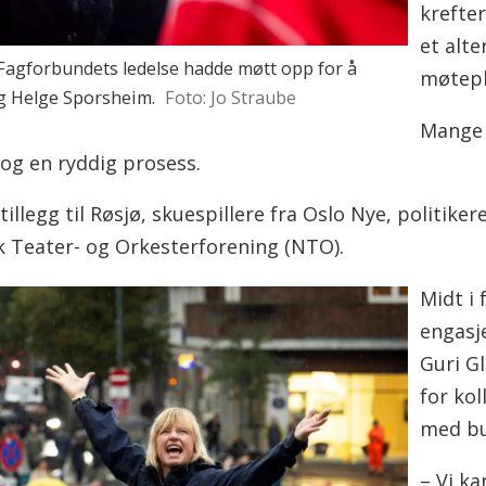
krefte
et alte
gforbundets ledelse hadde møtt opp for å
møtepl
og Helge Sporsheim.
Foto: Jo Straube
Mange 
og en ryddig prosess.
 tillegg til Røsjø, skuespillere fra Oslo Nye, politik
 Teater- og Orkesterforening (NTO).
Midt i
engasj
Guri Gl
for kol
med bu
– Vi ka