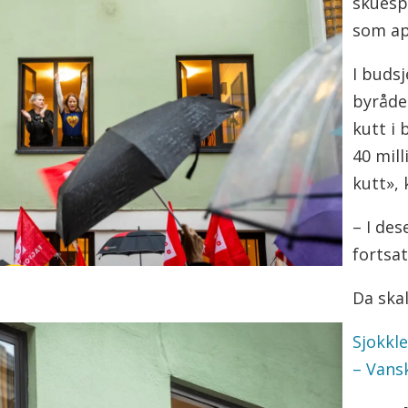
skuespi
som ap
I budsj
byrådet
kutt i 
40 mill
kutt», 
– I des
fortsat
Da skal
Sjokkl
– Vans