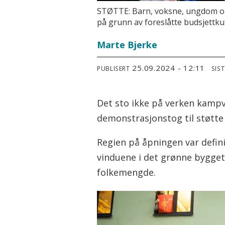
STØTTE: Barn, voksne, ungdom og f
på grunn av foreslåtte budsjettkut
Marte Bjerke
25.09.2024 - 12:11
PUBLISERT
SIS
Det sto ikke på verken kampv
demonstrasjonstog til støtte 
Regien på åpningen var defini
vinduene i det grønne bygget 
folkemengde.