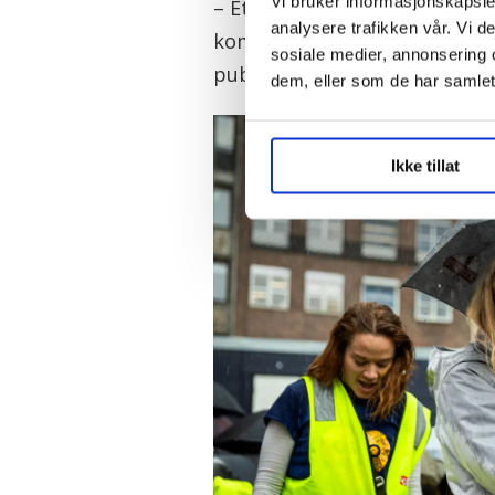
Vi bruker informasjonskapsler
– Et godt spørsmål. Det er for
analysere trafikken vår. Vi 
kommunen driver et eget tea
sosiale medier, annonsering 
publikum, påpeker Røsjø.
dem, eller som de har samlet
Ikke tillat