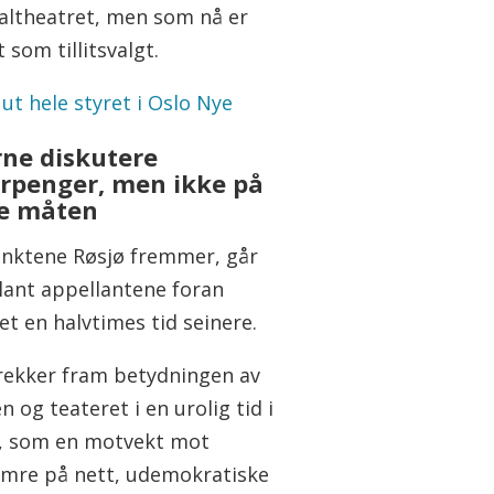
altheatret, men som nå er
t som tillitsvalgt.
 ut hele styret i Oslo Nye
rne diskutere
rpenger, men ikke på
e måten
nktene Røsjø fremmer, går
blant appellantene foran
t en halvtimes tid seinere.
trekker fram betydningen av
n og teateret i en urolig tid i
, som en motvekt mot
mre på nett, udemokratiske