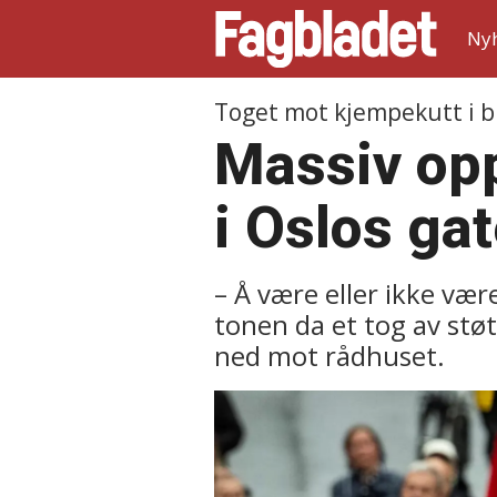
Ny
Toget mot kjempekutt i b
Massiv opp
i Oslos gat
– Å være eller ikke vær
tonen da et tog av stø
ned mot rådhuset.