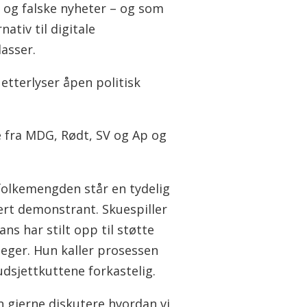
r og falske nyheter – og som
rnativ til digitale
asser.
etterlyser åpen politisk
ere fra MDG, Rødt, SV og Ap og
 folkemengden står en tydelig
ert demonstrant. Skuespiller
ans har stilt opp til støtte
leger. Hun kaller prosessen
dsjettkuttene forkastelig.
n gjerne diskutere hvordan vi