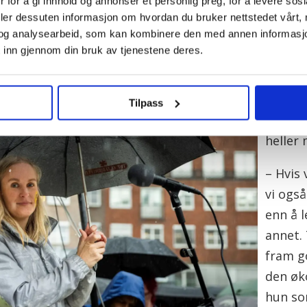
 for å gi innhold og annonser et personlig preg, for å levere sos
di kultur er viktig: Vi trenger et kulturtilbud som tre
deler dessuten informasjon om hvordan du bruker nettstedet vårt,
ter. Dette teateret har mange fra østkanten som 
og analysearbeid, som kan kombinere den med annen informasjon d
 inn gjennom din bruk av tjenestene deres.
Røsjø e
politi
Tilpass
budsje
heller
– Hvis 
vi også
enn å l
annet. 
fram g
den øk
hun so