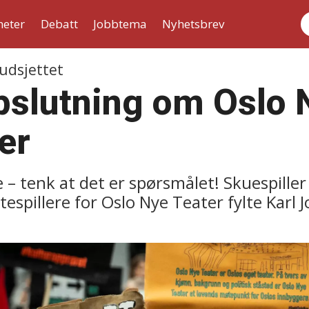
heter
Debatt
Jobbtema
Nyhetsbrev
S
udsjettet
slutning om Oslo 
er
e – tenk at det er spørsmålet! Skuespille
ttespillere for Oslo Nye Teater fylte Kar