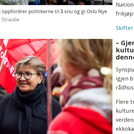
Nation
oppfordrer politikerne til å snu og gi Oslo Nye
frikjøp
o Straube
Skifter
– Gje
kultu
denn
Synspu
igjen 
rådhuse
Flere 
kulture
verden
ekkoka