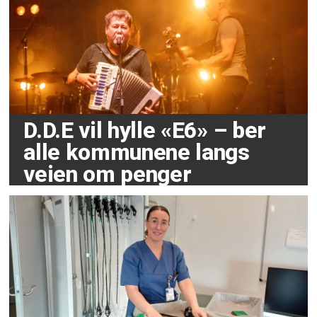
D.D.E vil hylle «E6» – ber
alle kommunene langs
veien om penger