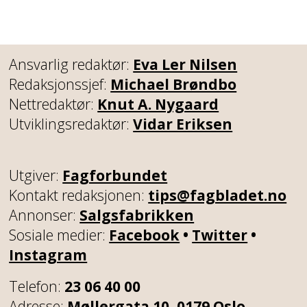
Ansvarlig redaktør:
Eva Ler Nilsen
Redaksjonssjef:
Michael Brøndbo
Nettredaktør:
Knut A. Nygaard
Utviklingsredaktør:
Vidar Eriksen
Utgiver:
Fagforbundet
Kontakt redaksjonen:
tips@fagbladet.no
Annonser:
Salgsfabrikken
Sosiale medier:
Facebook
•
Twitter
•
Instagram
Telefon:
23 06 40 00
Adresse:
Møllergata 10, 0179 Oslo