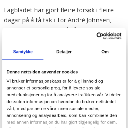
Fagbladet har gjort fleire forsøk i fleire
dagar på å få tak i Tor André Johnsen,
men har ikkje lykkast å få intervju eller
tilsvar. Fagbladet kjem tilbake med svar
og intervju frå Johnsen om han stiller.
Samtykke
Detaljer
Om
Denne nettsiden anvender cookies
VIKARBYRÅ
VALGKAMP
FAGFORBUNDET
Vi bruker informasjonskapsler for å gi innhold og
FRP
NYHETER
annonser et personlig preg, for å levere sosiale
mediefunksjoner og for å analysere trafikken vår. Vi deler
dessuten informasjon om hvordan du bruker nettstedet
vårt, med partnerne våre innen sosiale medier,
Mest lest
| Siste sju dager
annonsering og analysearbeid, som kan kombinere den
med annen informasjon du har gjort tilgjengelig for dem,