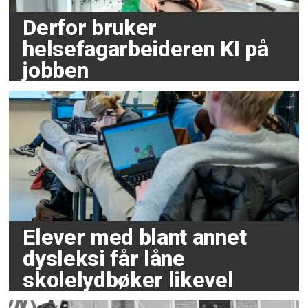
Derfor bruker
helsefagarbeideren KI på
jobben
Elever med blant annet
dysleksi får låne
skolelydbøker likevel