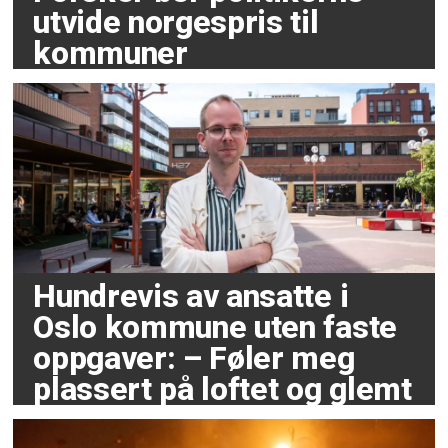
utvide norgespris til
kommuner
Hundrevis av ansatte i
Oslo kommune uten faste
oppgaver: – Føler meg
plassert på loftet og glemt