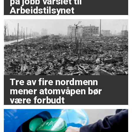
på jobb varslet til
Arbeidstilsynet
Tre av fire nordmenn
mener atomvåpen bør
være forbudt