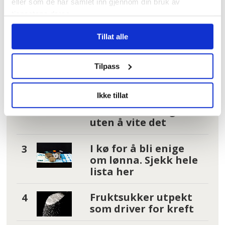
Hundrevis av
eller som de har samlet inn gjennom din bruk av
ansatte i Oslo
tjenestene deres.
kommune uten
faste oppgaver: –
Tillat alle
Føler meg plassert
på loftet og glemt
Tilpass
Tannhelse: Se om du
Ikke tillat
har krav på gratis
tannbehandling
uten å vite det
I kø for å bli enige
om lønna. Sjekk hele
lista her
Fruktsukker utpekt
som driver for kreft