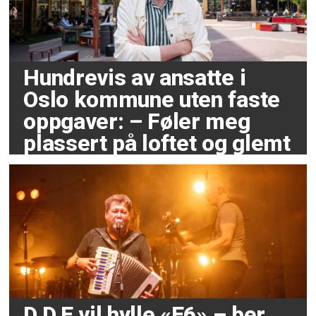
Hundrevis av ansatte i
Oslo kommune uten faste
oppgaver: – Føler meg
plassert på loftet og glemt
D.D.E vil hylle «E6» – ber