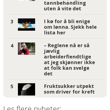
tannbehandling
uten å vite det
I kø for å bli enige
om lønna. Sjekk hele
lista her
– Reglene nå er så
jævlig
arbeiderfiendtlige
at jeg skjønner ikke
at folk kan svelge
det
Fruktsukker utpekt
som driver for kreft
Les flere nyheter: