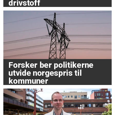
drivstoff
Forsker ber politikerne
utvide norgespris til
kommuner