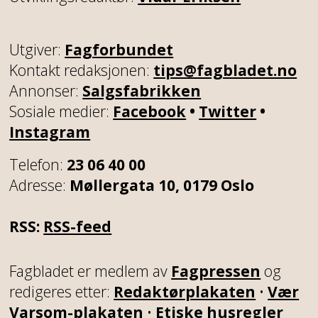
Utgiver:
Fagforbundet
Kontakt redaksjonen:
tips@fagbladet.no
Annonser:
Salgsfabrikken
Sosiale medier:
Facebook
•
Twitter
•
Instagram
Telefon:
23 06 40 00
Adresse:
Møllergata 10, 0179 Oslo
RSS:
RSS-feed
Fagbladet er medlem av
Fagpressen
og
redigeres etter:
Redaktørplakaten
•
Vær
Varsom-plakaten
•
Etiske husregler