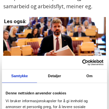
samarbeid og arbeidsflyt, meiner eg.
Ber Vestre ta grep
Samtykke
Detaljer
Om
– Unik erfaring
Denne nettsiden anvender cookies
Thorbjørnsen jobba innan akutt-tenesta
Vi bruker informasjonskapsler for å gi innhold og
annonser et personlig preg, for å levere sosiale