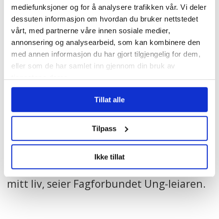
og seier erfaringane ho har teke med seg
mediefunksjoner og for å analysere trafikken vår. Vi deler
frå sjukehus har verdi både på privaten
dessuten informasjon om hvordan du bruker nettstedet
vårt, med partnerne våre innen sosiale medier,
og i den nye jobben som Ung-leiar:
annonsering og analysearbeid, som kan kombinere den
med annen informasjon du har gjort tilgjengelig for dem,
– Eg synest det var heilt fantastisk når eg
eller som de har samlet inn gjennom din bruk av
tjenestene deres.
berre skjønte korleis det var å vere
turnusarbeidar. Det å gå frå skulebenken
Tillat alle
til turnus var kjempetøft. Men eg hadde
Tilpass
ein lærlingkoordinator som sa at «hald ut
dei tre første månadene, så går det bra».
Ikke tillat
Det er det beste valet eg har gjort i heile
mitt liv, seier Fagforbundet Ung-leiaren.