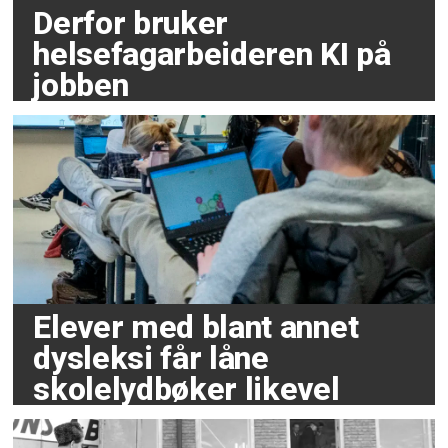
Derfor bruker
helsefagarbeideren KI på
jobben
Elever med blant annet
dysleksi får låne
skolelydbøker likevel