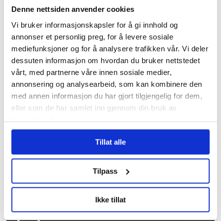
Denne nettsiden anvender cookies
Vi bruker informasjonskapsler for å gi innhold og
annonser et personlig preg, for å levere sosiale
Tidligere forbundsleder
mediefunksjoner og for å analysere trafikken vår. Vi deler
hedret av AUF med eget
dessuten informasjon om hvordan du bruker nettstedet
vårt, med partnerne våre innen sosiale medier,
Utøya-rom
annonsering og analysearbeid, som kan kombinere den
med annen informasjon du har gjort tilgjengelig for dem,
eller som de har samlet inn gjennom din bruk av
tjenestene deres.
Tillat alle
Tilpass
Over 1200 voldshendelser
Ikke tillat
på jobb varslet til