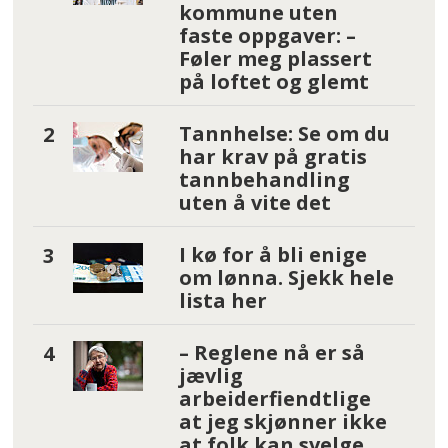
kommune uten
faste oppgaver: –
Føler meg plassert
på loftet og glemt
Tannhelse: Se om du
har krav på gratis
tannbehandling
uten å vite det
I kø for å bli enige
om lønna. Sjekk hele
lista her
– Reglene nå er så
jævlig
arbeiderfiendtlige
at jeg skjønner ikke
at folk kan svelge