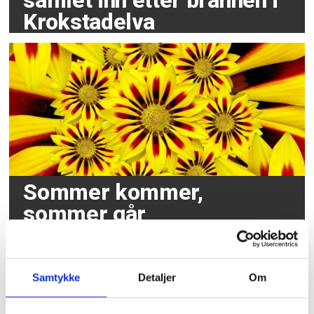
samlet inn etter brannen i
Krokstadelva
Sommer kommer,
sommer går
Samtykke
Detaljer
Om