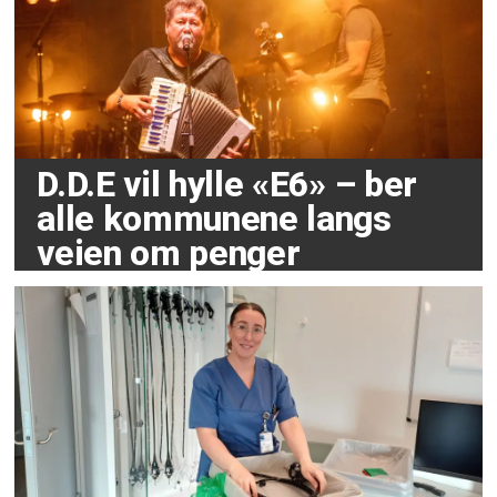
D.D.E vil hylle «E6» – ber
alle kommunene langs
veien om penger