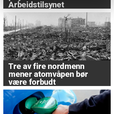
Arbeidstilsynet
Tre av fire nordmenn
mener atomvåpen bør
være forbudt