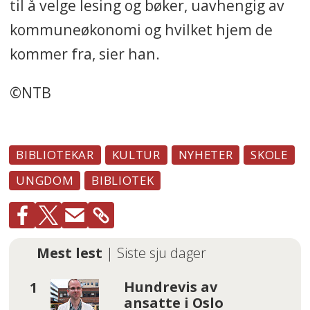
til å velge lesing og bøker, uavhengig av
kommuneøkonomi og hvilket hjem de
kommer fra, sier han.
©NTB
BIBLIOTEKAR
KULTUR
NYHETER
SKOLE
UNGDOM
BIBLIOTEK
Mest lest
| Siste sju dager
Hundrevis av
ansatte i Oslo