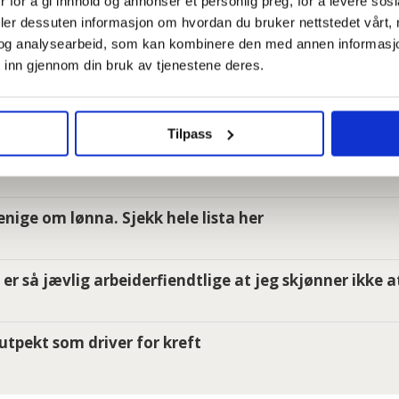
 for å gi innhold og annonser et personlig preg, for å levere sos
deler dessuten informasjon om hvordan du bruker nettstedet vårt,
 dager
og analysearbeid, som kan kombinere den med annen informasjon d
 inn gjennom din bruk av tjenestene deres.
 ansatte i Oslo kommune uten faste oppgaver: – Føle
Tilpass
e om du har krav på gratis tannbehandling uten å vit
i enige om lønna. Sjekk hele lista her
er så jævlig arbeiderfiendtlige at jeg skjønner ikke a
utpekt som driver for kreft