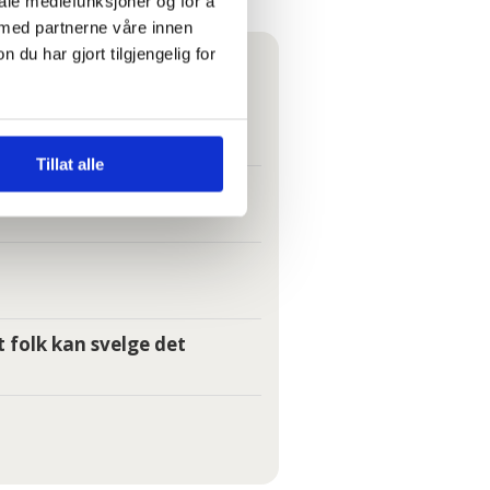
iale mediefunksjoner og for å
 med partnerne våre innen
u har gjort tilgjengelig for
r meg plassert på loftet
Tillat alle
e det
t folk kan svelge det