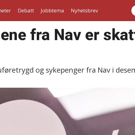
heter
Debatt
Jobbtema
Nyhetsbrev
S
ene fra Nav er skatt
 uføretrygd og sykepenger fra Nav i dese