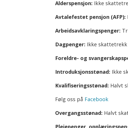
Alderspensjon:
Ikke skattetr
Avtalefestet pensjon (AFP):
Arbeidsavklaringspenger:
Tr
Dagpenger:
Ikke skattetrekk
Foreldre- og svangerskapsp
Introduksjonsstønad:
Ikke s
Kvalifiseringsstønad:
Halvt s
Følg oss på
Facebook
Overgangsstønad:
Halvt ska
Pleiepenger, opplæringspe