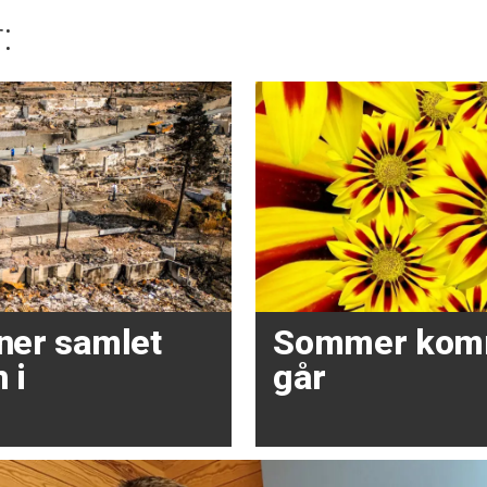
:
oner samlet
Sommer kom
 i
går