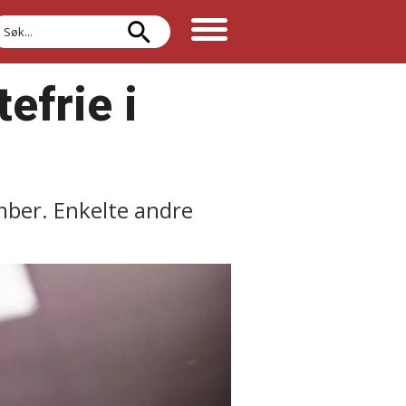
øk
efrie i
mber. Enkelte andre