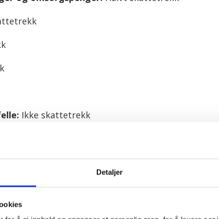
attetrekk
kk
kk
elle:
Ikke skattetrekk
eier:
Ikke skattetrekk
årt
Detaljer
DMINISTRASJON
ookies