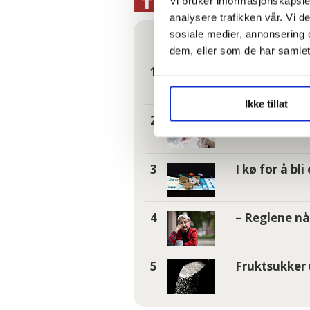
Vi bruker informasjonskapsler
analysere trafikken vår. Vi 
Mest lest
| Siste sju
sosiale medier, annonsering 
dem, eller som de har samlet
Hundrevis av
og glemt
Ikke tillat
Tannhelse: S
I kø for å bl
– Reglene nå 
Fruktsukker 