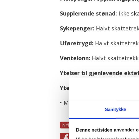
Supplerende stønad:
Ikke sk
Sykepenger:
Halvt skattetre
Uføretrygd:
Halvt skattetre
Ventelønn:
Halvt skattetrekk
Ytelser til gjenlevende ektef
Ytelser til tidligere familiepl
• Meld deg på
nyhetsbrevet
v
Samtykke
NYHETER
SEKSJON KONTOR OG A
Denne nettsiden anvender c