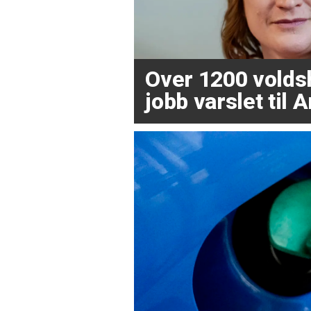
Over 1200 volds
jobb varslet til 