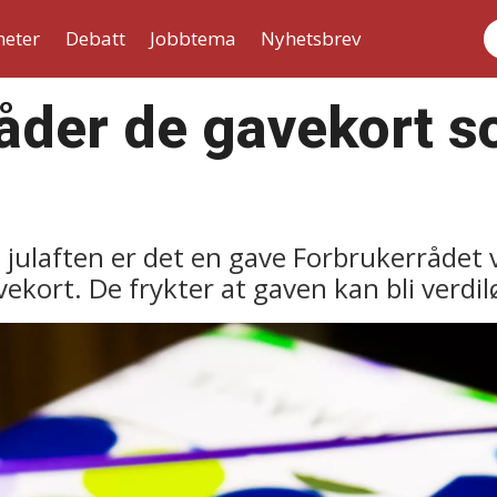
heter
Debatt
Jobbtema
Nyhetsbrev
S
råder de gavekort 
l julaften er det en gave Forbrukerrådet v
ekort. De frykter at gaven kan bli verdil