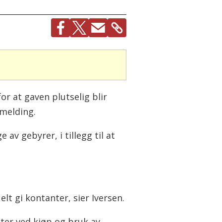
or at gaven plutselig blir
emelding.
av gebyrer, i tillegg til at
elt gi kontanter, sier Iversen.
eter ved kjøp og bruk av