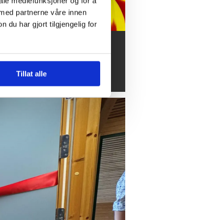
iale mediefunksjoner og for å
 med partnerne våre innen
u har gjort tilgjengelig for
mer, sommer
Tillat alle