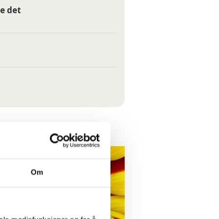
e det
Om