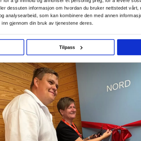
 for å gi innhold og annonser et personlig preg, for å levere sos
deler dessuten informasjon om hvordan du bruker nettstedet vårt,
og analysearbeid, som kan kombinere den med annen informasjon d
 inn gjennom din bruk av tjenestene deres.
oner samlet
Sommer kom
 i
går
Tilpass