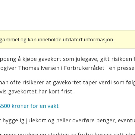
r gammel og kan inneholde utdatert informasjon.
 poeng å kjøpe gavekort som julegave, gitt risikoen f
rrådgiver Thomas Iversen i Forbrukerrådet i en press
n ofte risikerer at gavekortet taper verdi som følge 
s gavekortet har kort frist.
u 5500 kroner for en vakt
t hyggelig julekort og heller overføre penger, eventu
gjeringen vurdere en styrking av forbrukernes rettigh