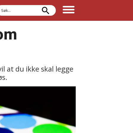
øk
som
il at du ikke skal legge
øs.