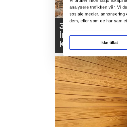
Vi bruker informasjonskapsler
analysere trafikken vår. Vi 
sosiale medier, annonsering 
dem, eller som de har samlet
3,7 millioner kr
inn etter brannen
Krokstadelva
Ikke tillat