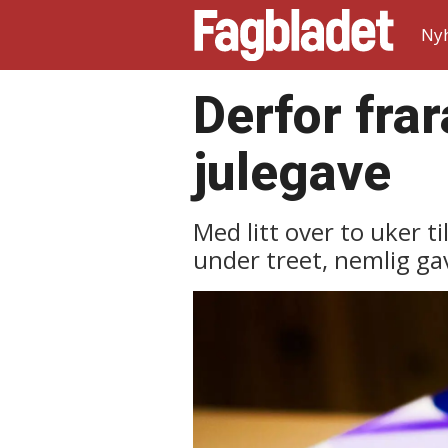
Ny
Derfor fra
julegave
Med litt over to uker ti
under treet, nemlig gav