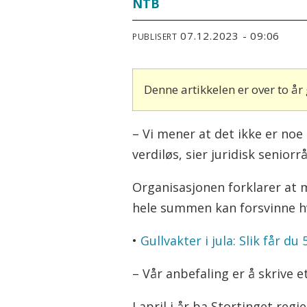
NTB
07.12.2023 - 09:06
PUBLISERT
Denne artikkelen er over to å
– Vi mener at det ikke er noe
verdiløs, sier juridisk senio
Organisasjonen forklarer at ma
hele summen kan forsvinne hvi
•
Gullvakter i jula: Slik får d
– Vår anbefaling er å skrive e
I april i år ba Stortinget re