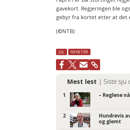
gavekort. Regjeringen ble og
gebyr fra kortet etter at det 
(©NTB)
JUL
NYHETER
Mest lest
| Siste sju
– Reglene nå 
Hundrevis av
og glemt