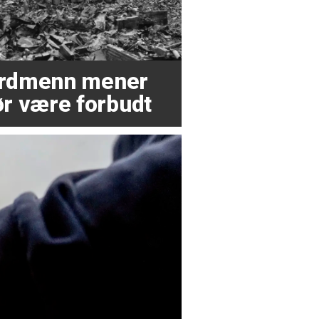
nordmenn mener
r være forbudt