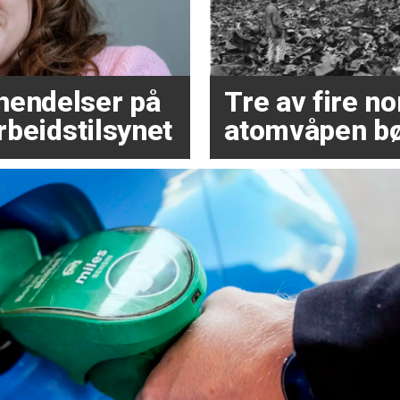
hendelser på
Tre av fire 
Arbeidstilsynet
atomvåpen bø