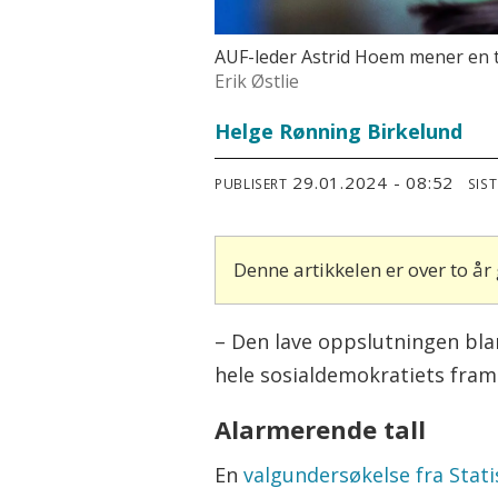
AUF-leder Astrid Hoem mener en ty
Erik Østlie
Helge Rønning Birkelund
29.01.2024 - 08:52
PUBLISERT
SIS
Denne artikkelen er over to å
– Den lave oppslutningen bla
hele sosialdemokratiets framt
Alarmerende tall
En
valgundersøkelse fra Stati