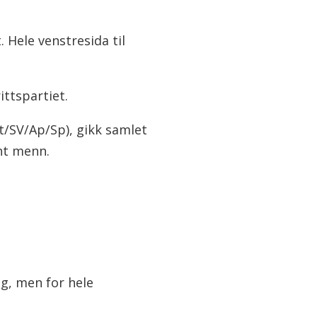
 Hele venstresida til
ttspartiet.
t/SV/Ap/Sp), gikk samlet
nt menn.
lg, men for hele