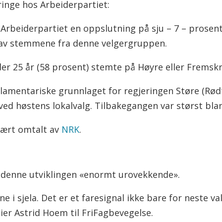
 ringe hos Arbeiderpartiet:
rbeiderpartiet en oppslutning på sju – 7 – prosent.
av stemmene fra denne velgergruppen.
r 25 år (58 prosent) stemte på Høyre eller Fremskri
rlamentariske grunnlaget for regjeringen Støre (Rød
ed høstens lokalvalg. Tilbakegangen var størst bla
vært omtalt av
NRK
.
 denne utviklingen «enormt urovekkende».
 i sjela. Det er et faresignal ikke bare for neste va
ier Astrid Hoem til FriFagbevegelse.