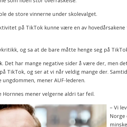
me som noen stor overraskelse.
ble de store vinnerne under skolevalget.
aktivitet på TikTok kunne være en av hovedårsakene
vkritikk, og sa at de bare måtte henge seg på TikTo
k. Det har mange negative sider å være der, men det 
 på TikTok, og ser at vi når veldig mange der. Samtidig
øte ungdommen, mener AUF-lederen.
 Hornnes mener velgerne aldri tar feil.
– Vi le
Norge 
minske