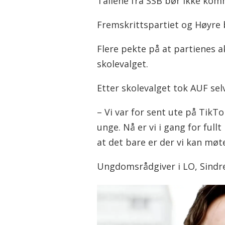
Tallene fra SSB bør ikke kom
Fremskrittspartiet og Høyre 
Flere pekte på at partienes 
skolevalget.
Etter skolevalget tok AUF sel
– Vi var for sent ute på TikTo
unge. Nå er vi i gang for fullt
at det bare er der vi kan m
Ungdomsrådgiver i LO, Sindre