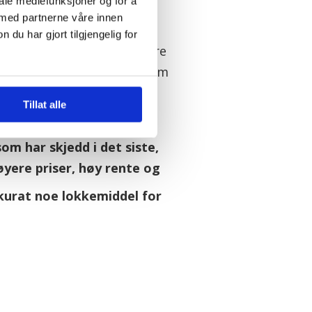
iale mediefunksjoner og for å
ige alternativet.
 med partnerne våre innen
u har gjort tilgjengelig for
ener partiet må prioritere
ste generasjonen – gjennom
litikken og skole- og
Tillat alle
olitikken.
som har skjedd i det siste,
yere priser, høy rente og
kkurat noe lokkemiddel for