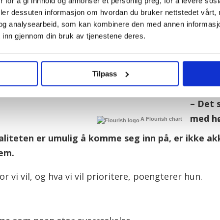
 for å gi innhold og annonser et personlig preg, for å levere sos
borgerl
deler dessuten informasjon om hvordan du bruker nettstedet vårt,
og analysearbeid, som kan kombinere den med annen informasjon d
Hoem m
 inn gjennom din bruk av tjenestene deres.
den ne
boligpo
Tilpass
studiep
– Det 
med hø
A Flourish chart
aliteten er umulig å komme seg inn på, er ikke a
oem.
r vi vil, og hva vi vil prioritere, poengterer hun.