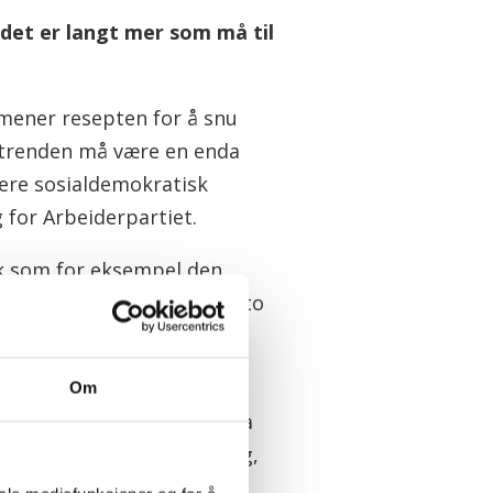
t det er langt mer som må til
ener resepten for å snu
trenden må være en enda
gere sosialdemokratisk
 for Arbeiderpartiet.
kk som for eksempel den
e rød-grønne regjeringen sto
skal vite hva de sitter igjen
Om
 vi styrer landet. Vi må ha
r sosialdemokratisk retning,
ller seg tydelig fra det