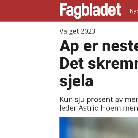
Ny
Valget 2023
Ap er nest
Det skremm
sjela
Kun sju prosent av men
leder Astrid Hoem mener