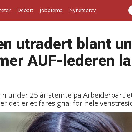
heter
Debatt
Jobbtema
Nyhetsbrev
S
en utradert blant 
er AUF-lederen lan
n under 25 år stemte på Arbeiderpartiet 
 det er et faresignal for hele venstresi