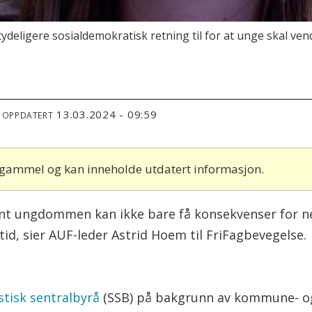
deligere sosialdemokratisk retning til for at unge skal vend
13.03.2024 - 09:59
T OPPDATERT
r gammel og kan inneholde utdatert informasjon.
nt ungdommen kan ikke bare få konsekvenser for ne
id, sier AUF-leder Astrid Hoem til FriFagbevegelse.
stisk sentralbyrå
(SSB) på bakgrunn av kommune- og 