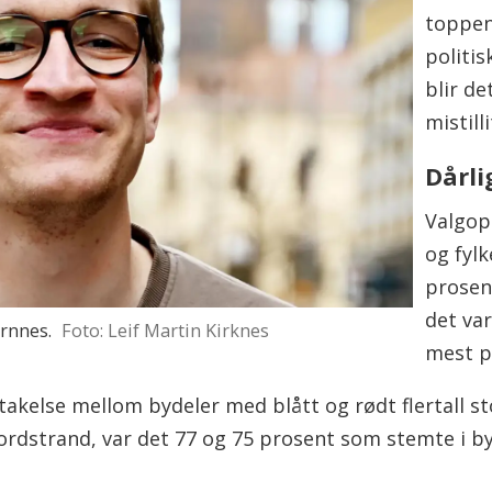
toppen.
politis
blir de
mistill
Dårli
Valgop
og fylk
prosent
det va
rnnes.
Foto: Leif Martin Kirknes
mest p
deltakelse mellom bydeler med blått og rødt flertall 
rdstrand, var det 77 og 75 prosent som stemte i by