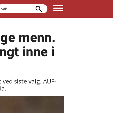
øk
unge menn.
gt inne i
ved siste valg. AUF-
da.