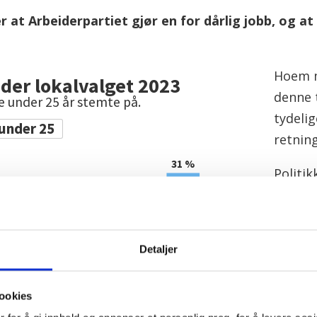
r at Arbeiderpartiet gjør en for dårlig jobb, og a
Hoem m
denne 
tydeli
retning
Politi
forrig
for.
– Alle 
Detaljer
med når
en kla
ookies
som ski