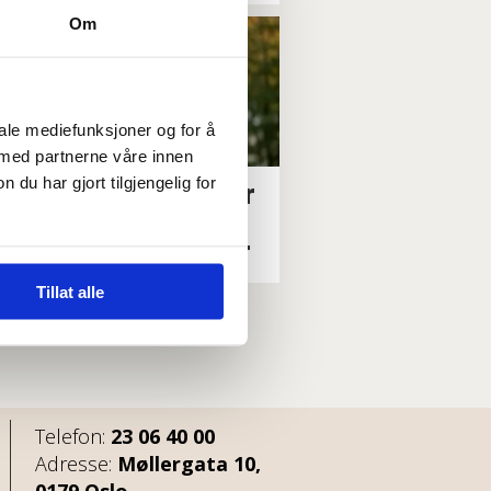
Om
iale mediefunksjoner og for å
 med partnerne våre innen
u har gjort tilgjengelig for
dføreren i Stavanger
r på dagen etter
sbruk av partimidler
Tillat alle
Telefon:
23 06 40 00
Adresse:
Møllergata 10,