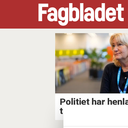
Tag:
sissel
knutsen
hegdal
Politiet har hen
tidligere Stavan