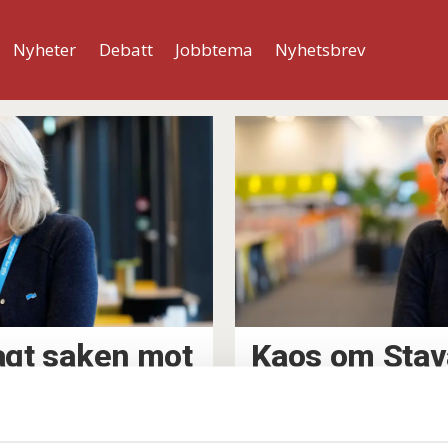
Nyheter
Debatt
Jobbtema
Nyhetsbrev
lagt saken mot
Kaos om Stav
ger-ordfører
ordføreren –⁠ 
mer informas