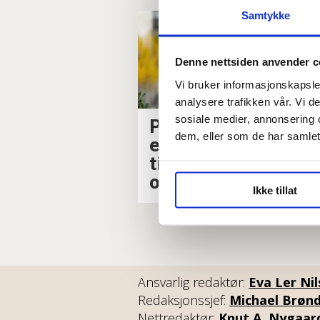
Samtykke
Denne nettsiden anvender c
Vi bruker informasjonskapsler
analysere trafikken vår. Vi 
sosiale medier, annonsering 
Politiet åpner
dem, eller som de har samlet
etterforskning mot
tidligere Stavanger-
ordfører
Ikke tillat
Ansvarlig redaktør:
Eva Ler Ni
Redaksjonssjef:
Michael Brøn
Nettredaktør:
Knut A. Nygaar