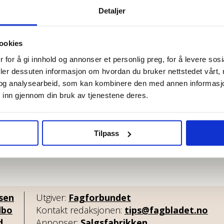
Detaljer
ookies
 for å gi innhold og annonser et personlig preg, for å levere sos
deler dessuten informasjon om hvordan du bruker nettstedet vårt,
og analysearbeid, som kan kombinere den med annen informasjon d
Høyre har sendt
Or
 inn gjennom din bruk av tjenestene deres.
dokumenter om
gå
Stavanger-ordførerens
mi
pengebruk til politiet
Tilpass
lsen
Utgiver:
Fagforbundet
dbo
Kontakt redaksjonen:
tips@fagbladet.no
d
Annonser:
Salgsfabrikken