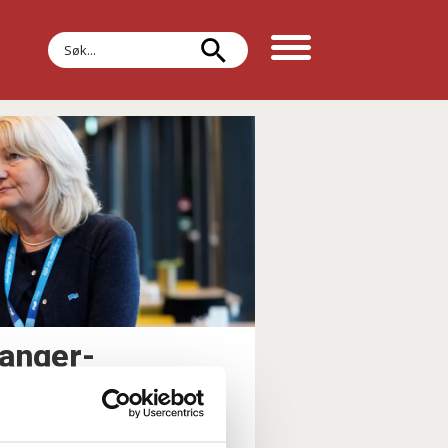
Søk
anger-
Ap og SV vil ha
jon