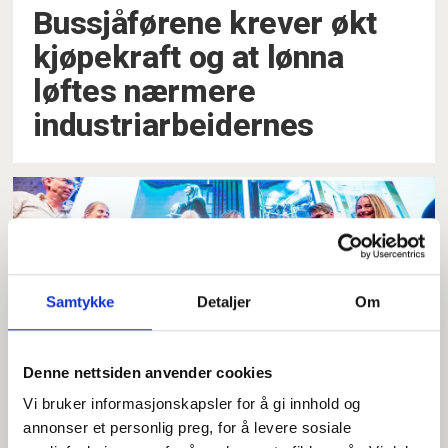
Bussjåførene krever økt
kjøpekraft og at lønna
løftes nærmere
industriarbeidernes
Samtykke
Detaljer
Om
Denne nettsiden anvender cookies
Fagbladet vant
Vi bruker informasjonskapsler for å gi innhold og
Fagpresseprisen: Her kan
annonser et personlig preg, for å levere sosiale