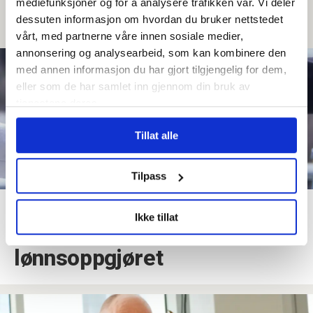
mediefunksjoner og for å analysere trafikken vår. Vi deler
du se hvorfor
dessuten informasjon om hvordan du bruker nettstedet
vårt, med partnerne våre innen sosiale medier,
annonsering og analysearbeid, som kan kombinere den
med annen informasjon du har gjort tilgjengelig for dem,
eller som de har samlet inn gjennom din bruk av
tjenestene deres.
Tillat alle
Tilpass
Derfor får ikke alle ny lønn
Ikke tillat
nå: Dette må du vite om
lønnsoppgjøret