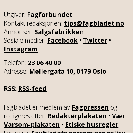
Utgiver:
Fagforbundet
Kontakt redaksjonen:
tips@fagbladet.no
Annonser:
Salgsfabrikken
Sosiale medier:
Facebook
•
Twitter
•
Instagram
Telefon:
23 06 40 00
Adresse:
Møllergata 10, 0179 Oslo
RSS:
RSS-feed
Fagbladet er medlem av
Fagpressen
og
redigeres etter:
Redaktørplakaten
•
Vær
Varsom-plakaten
•
Etiske husregler
Les også:
Fagbladets personvernpolicy