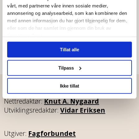
vårt, med partnerne våre innen sosiale medier,
–⁠ Det er kunnskapsløst å
annonsering og analysearbeid, som kan kombinere den
fjerne goder for seniorer i
med annen informasjon du har gjort tilgjengelig for dem,
arbeidslivet
eller som de har samlet inn gjennom din bruk av
tjenestene deres.
Tillat alle
Tilpass
Ansvarlig redaktør:
Eva Ler Nilsen
Ikke tillat
Redaksjonssjef:
Michael Brøndbo
Nettredaktør:
Knut A. Nygaard
Utviklingsredaktør:
Vidar Eriksen
Utgiver:
Fagforbundet