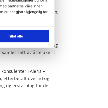
iale mediefunksjoner og for å
 med partnerne våre innen
 aktører i bransjen, sa han.
u har gjort tilgjengelig for
Tillat alle
igere konsulenter i Aleris og
amlet satt av åtte uker til
onsulenter i Aleris –
n, etterbetalt overtid og
ing og erstatning for det
.