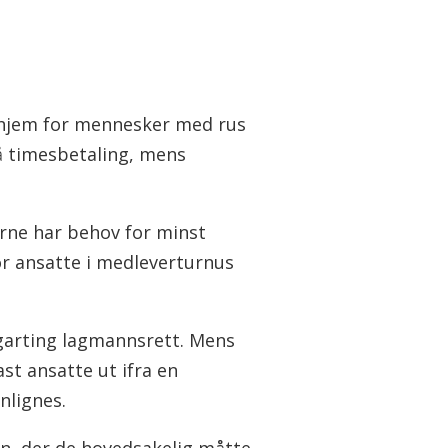
ne hjem for mennesker med rus
å timesbetaling, mens
erne har behov for minst
for ansatte i medleverturnus
orgarting lagmannsrett. Mens
ast ansatte ut ifra en
nlignes.
n, der de hovedsakelig måtte