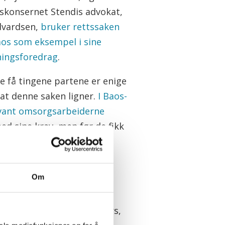
dskonsernet Stendis advokat,
Edvardsen,
bruker rettssaken
os som eksempel i sine
ningsforedrag
.
de få tingene partene er enige
 at denne saken ligner.
I Baos-
vant omsorgsarbeiderne
ed sine krav, men før de fikk
terbetalt var selskapet
s.
Om
v ankepartene får en
 og denne
om altså endte med konkurs,