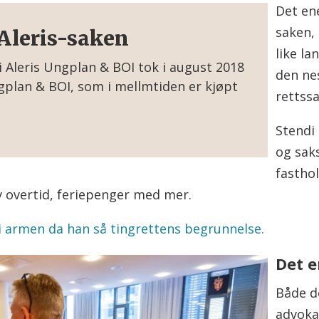
Det ene
saken,
/Aleris-saken
like la
 i Aleris Ungplan & BOI tok i august 2018
den ne
gplan & BOI, som i mellmtiden er kjøpt
rettssa
omdøpt til Stendi.
Stendi
ifisert som ansatte. De krever
og sak
 feriepenger og innmelding i
fasthol
l erstatning for usaklige oppsigelser. 13
etten. Stendi fikk fullt medhold i 11 av
v overtid, feriepenger med mer.
i armen da han så tingrettens begrunnelse.
har anket sine saker videre til
Det 
et er satt av åtte uker til saken.
Både d
en
advokat