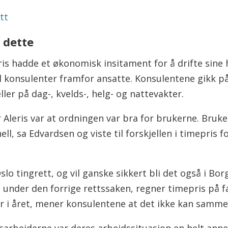
tt
 dette
leris hadde et økonomisk insitament for å drifte si
 konsulenter framfor ansatte. Konsulentene gikk p
ler på dag-, kvelds-, helg- og nattevakter.
 Aleris var at ordningen var bra for brukerne. Bruk
ll, sa Edvardsen og viste til forskjellen i timepris 
Oslo tingrett, og vil ganske sikkert bli det også i B
t under den forrige rettssaken, regner timepris på f
 i året, mener konsulentene at det ikke kan samme
arbeiderne var deres arbeidssituasjon en helt anne