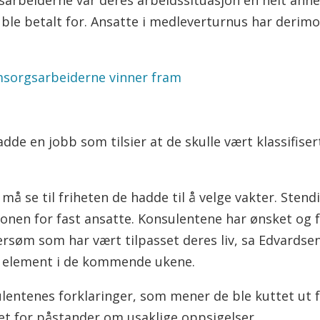
 ble betalt for. Ansatte i medleverturnus har derimo
omsorgsarbeiderne vinner fram
dde en jobb som tilsier at de skulle vært klassifiser
må se til friheten de hadde til å velge vakter. Stend
asjonen for fast ansatte. Konsulentene har ønsket 
rsøm som har vært tilpasset deres liv, sa Edvardsen 
alt element i de kommende ukene.
nsulentenes forklaringer, som mener de ble kuttet u
get for påstander om usaklige oppsigelser.