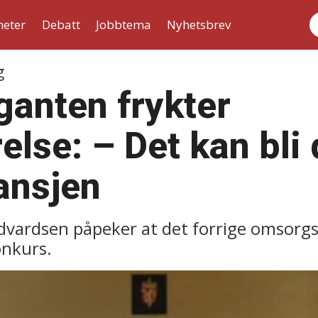
heter
Debatt
Jobbtema
Nyhetsbrev
S
g
ganten frykter
else: –⁠ Det kan bl
ransjen
Edvardsen påpeker at det forrige omsorgs
onkurs.