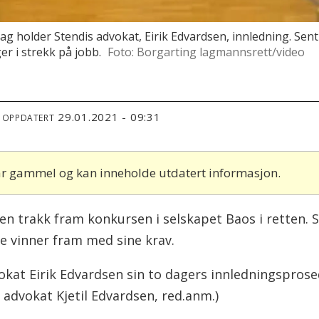
 holder Stendis advokat, Eirik Edvardsen, innledning. Sent
er i strekk på jobb.
Foto: Borgarting lagmannsrett/video
29.01.2021 - 09:31
T OPPDATERT
 år gammel og kan inneholde utdatert informasjon.
sen trakk fram konkursen i selskapet Baos i retten.
 vinner fram med sine krav.
kat Eirik Edvardsen sin to dagers innledningsprosed
advokat Kjetil Edvardsen, red.anm.)