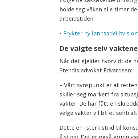
holde seg våken alle timer de
arbeidstiden.
•
Frykter ny lønnsadel hvis 
De valgte selv vaktene
Når det gjelder hvorvidt de ha
Stendis advokat Edvardsen:
– Vårt synspunkt er at retten 
skiller seg markert fra situ
vakter. De har fått en skredde
velge vakter vil bli et sentr
Dette er i sterk strid til ko
å si nei. Det er også grunnla