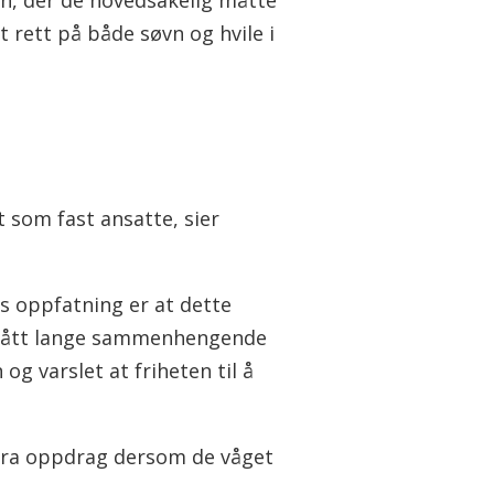
t rett på både søvn og hvile i
t som fast ansatte, sier
is oppfatning er at dette
og fått lange sammenhengende
og varslet at friheten til å
t fra oppdrag dersom de våget