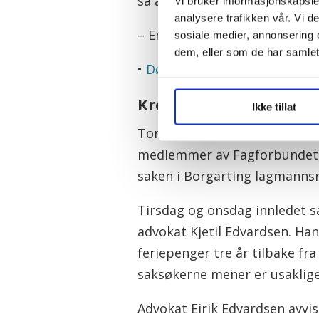
sa advokat Eirik Edvardsen t
Vi bruker informasjonskapsler
analysere trafikken vår. Vi 
– En slik beregning vil være 
sosiale medier, annonsering 
dem, eller som de har samlet
•
Dømt til å betale - slo seg 
Krever overtid og feri
Ikke tillat
Torsdag og fredag brukes til 
medlemmer av Fagforbundet, h
saken i Borgarting lagmannsr
Tirsdag og onsdag innledet s
advokat Kjetil Edvardsen. Han 
feriepenger tre år tilbake fr
saksøkerne mener er usaklige
Advokat Eirik Edvardsen avvis