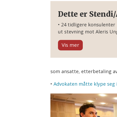
Dette er Stendi
• 24 tidligere konsulenter
ut stevning mot Aleris Un
opp av svenske Ambea og 
• De 24 krevde å bli klass
etterbetaling for overtid,
pensjonskasse, i tillegg ti
fikk delvis medhold i tingr
som ansatte, etterbetaling a
saken.
•
Advokaten måtte klype seg 
• 22 av omsorgsarbeiderne 
Borgarting lagmannsrett. D
Dette er Stendi/Aleris-sak