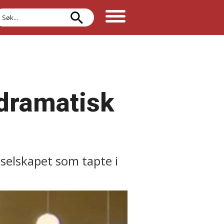
øk
i dramatisk
selskapet som tapte i