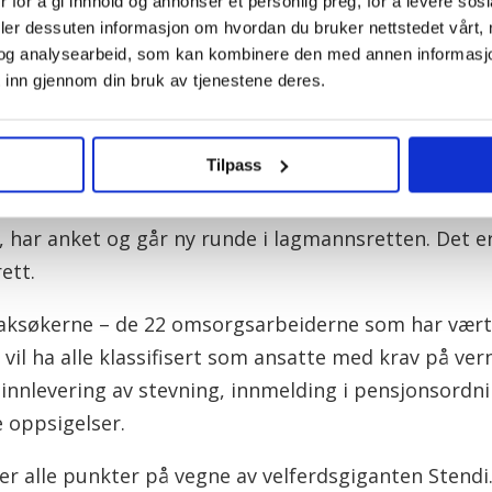
orsdag ettermiddag.
 for å gi innhold og annonser et personlig preg, for å levere sos
deler dessuten informasjon om hvordan du bruker nettstedet vårt,
dramatisk. Konsekvensen kan bli betydelige for mange
og analysearbeid, som kan kombinere den med annen informasjon d
 inn gjennom din bruk av tjenestene deres.
konkurs
epenger
Tilpass
Stendis innledningsforedrag i rettssaken der 22 tidl
ar anket og går ny runde i lagmannsretten. Det er s
ett.
aksøkerne – de 22 omsorgsarbeiderne som har vært k
vil ha alle klassifisert som ansatte med krav på ver
a innlevering av stevning, innmelding i pensjonsordn
 oppsigelser.
er alle punkter på vegne av velferdsgiganten Stendi