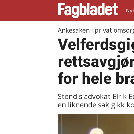
Ny
Ankesaken i privat omsor
Velferdsgi
rettsavgjør
for hele b
Stendis advokat Eirik 
en liknende sak gikk k