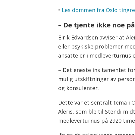
•
Les d
ommen fra Oslo tingre
– De tjente ikke noe på
Eirik Edvardsen avviser at A
eller psykiske problemer med
ansatte er i medleverturnus el
– Det eneste insitamentet for
mulig utskiftninger av persone
og konsulenter.
Dette var et sentralt tema i 
Aleris, som ble til Stendi mid
medleverturnus på 2920 timer
Ifølge de saksøkende omsorgs