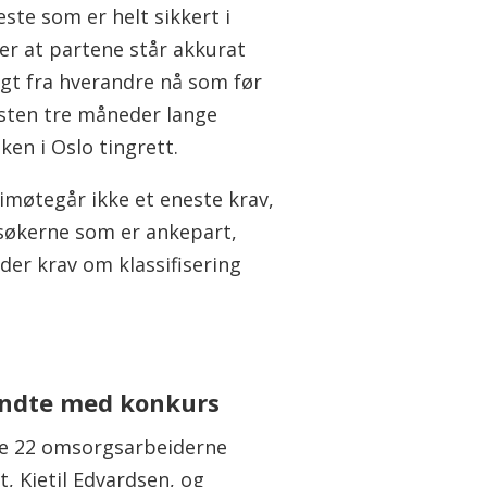
ste som er helt sikkert i
 er at partene står akkurat
ngt fra hverandre nå som før
sten tre måneder lange
ken i Oslo tingrett.
 imøtegår ikke et eneste krav,
søkerne som er ankepart,
der krav om klassifisering
endte med konkurs
e 22 omsorgsarbeiderne
, Kjetil Edvardsen, og