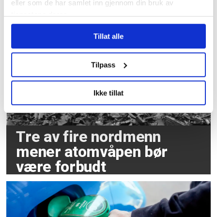
på jobb varslet til
eller som de har samlet inn gjennom din bruk av
tjenestene deres.
Arbeidstilsynet
Tillat alle
Tilpass
Ikke tillat
Tre av fire nordmenn
mener atomvåpen bør
være forbudt