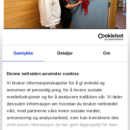
Tidligere forbundsleder
hedret av AUF med eget
Utøya-rom
Samtykke
Detaljer
Om
Denne nettsiden anvender cookies
Vi bruker informasjonskapsler for å gi innhold og
annonser et personlig preg, for å levere sosiale
mediefunksjoner og for å analysere trafikken vår. Vi deler
dessuten informasjon om hvordan du bruker nettstedet
vårt, med partnerne våre innen sosiale medier,
annonsering og analysearbeid, som kan kombinere den
Over 1200 voldshendelser
med annen informasjon du har gjort tilgjengelig for dem,