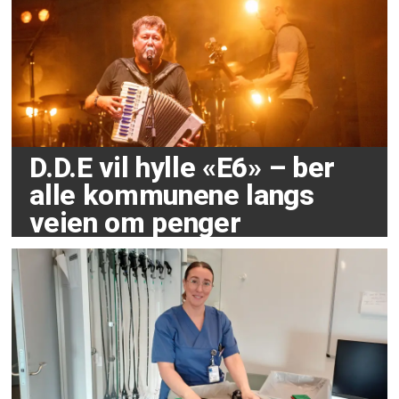
D.D.E vil hylle «E6» – ber
alle kommunene langs
veien om penger