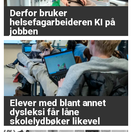
Derfor bruker
helsefagarbeideren KI på
jobben
Elever med blant annet
dysleksi får låne
skolelydbøker likevel