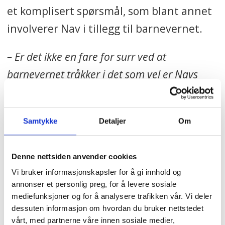
et komplisert spørsmål, som blant annet
involverer Nav i tillegg til barnevernet.
– Er det ikke en fare for surr ved at
barnevernet tråkker i det som vel er Navs
bed?
– Nei, det tror jeg ikke. Man må
Samtykke
Detaljer
Om
vurdere hver enkelt familie, hva som
skal være Navs ansvar og hva som skal
Denne nettsiden anvender cookies
være ansvaret til barnevernet. Nå tar
Vi bruker informasjonskapsler for å gi innhold og
annonser et personlig preg, for å levere sosiale
ingen ansvar for det, svarer Kojan.
mediefunksjoner og for å analysere trafikken vår. Vi deler
dessuten informasjon om hvordan du bruker nettstedet
Etatene må ta aktivt ansvar for hvem
vårt, med partnerne våre innen sosiale medier,