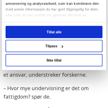
annonsering og analysearbeid, som kan kombinere den
som gjør hva, mener hun, men legger
med annen informasjon du har gjort tilgjengelig for dem,
kjapt til:
eller som de har samlet inn gjennom din bruk av
tjenestene deres.
– I det store regnestykket har det ikke
Tillat alle
noe å si hvem som gjør hva. Ansvaret for
fattigdom må hvile på flere instanser, det
Tilpass
må hvile på alle som møter den gruppa.
Ikke tillat
Her har utdanningsinstitusjonene også
et ansvar, understreker forskerne.
– Hvor mye undervisning er det om
fattigdom? spør de.