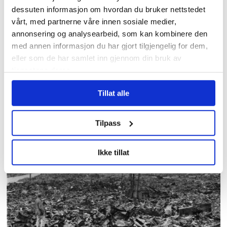
dessuten informasjon om hvordan du bruker nettstedet
vårt, med partnerne våre innen sosiale medier,
annonsering og analysearbeid, som kan kombinere den
med annen informasjon du har gjort tilgjengelig for dem,
eller som de har samlet inn gjennom din bruk av
tjenestene deres.
Over 1200 voldshendelser
Tillat alle
på jobb varslet til
Arbeidstilsynet
Tilpass
Ikke tillat