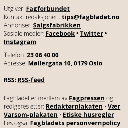
Utgiver:
Fagforbundet
Kontakt redaksjonen:
tips@fagbladet.no
Annonser:
Salgsfabrikken
Sosiale medier:
Facebook
•
Twitter
•
Instagram
Telefon:
23 06 40 00
Adresse:
Møllergata 10, 0179 Oslo
RSS:
RSS-feed
Fagbladet er medlem av
Fagpressen
og
redigeres etter:
Redaktørplakaten
•
Vær
Varsom-plakaten
•
Etiske husregler
Les også:
Fagbladets personvernpolicy