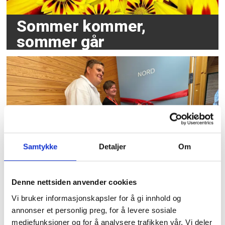
Sommer kommer,
sommer går
Samtykke
Detaljer
Om
Tidligere forbundsleder
hedret av AUF med eget
Denne nettsiden anvender cookies
Utøya-rom
Vi bruker informasjonskapsler for å gi innhold og
annonser et personlig preg, for å levere sosiale
mediefunksjoner og for å analysere trafikken vår. Vi deler