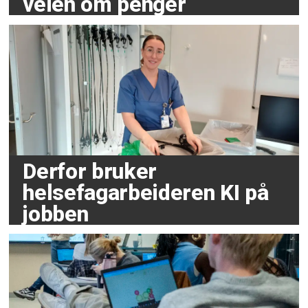
veien om penger
Derfor bruker
helsefagarbeideren KI på
jobben