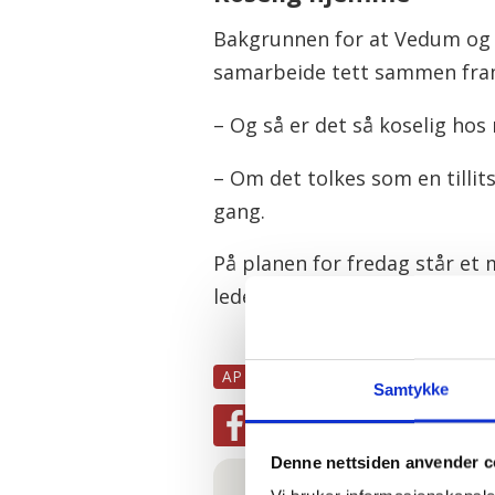
Bakgrunnen for at Vedum og S
samarbeide tett sammen fra
– Og så er det så koselig hos
– Om det tolkes som en tillit
gang.
På planen for fredag står et
lederen.
AP
VALG2021
RØDT
NYHETE
Samtykke
Denne nettsiden anvender c
Mest lest
| Siste sju