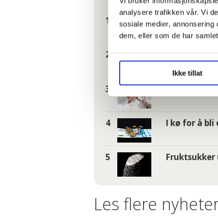
Vi bruker informasjonskapsler
analysere trafikken vår. Vi 
– Reglene nå 
sosiale medier, annonsering 
dem, eller som de har samlet
Hundrevis av
og glemt
Ikke tillat
Tannhelse: S
I kø for å bl
Fruktsukker 
Les flere nyheter