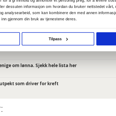
 for å gi innhold og annonser et personlig preg, for å levere sos
deler dessuten informasjon om hvordan du bruker nettstedet vårt,
er så jævlig arbeiderfiendtlige at jeg skjønner ikke a
og analysearbeid, som kan kombinere den med annen informasjon d
 inn gjennom din bruk av tjenestene deres.
 ansatte i Oslo kommune uten faste oppgaver: – Føle
Tilpass
e om du har krav på gratis tannbehandling uten å vit
i enige om lønna. Sjekk hele lista her
utpekt som driver for kreft
: