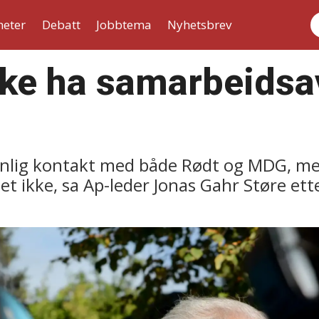
heter
Debatt
Jobbtema
Nyhetsbrev
S
ikke ha samarbeids
jevnlig kontakt med både Rødt og MDG, m
det ikke, sa Ap-leder Jonas Gahr Støre e