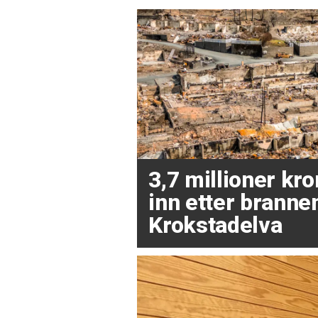
3,7 millioner kr
inn etter brannen
Krokstadelva