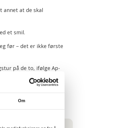
 annet at de skal
ed et smil.
g før – det er ikke første
tur på de to, ifølge Ap-
Om