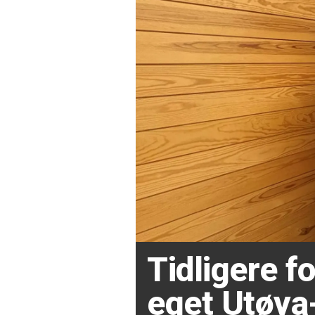
Tidligere 
eget Utøya