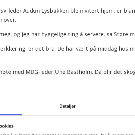
V-leder Audun Lysbakken ble invitert hjem, er blant
mover.
 meg, og jeg har hyggelige ting å servere, sa Støre m
serklæring, er det bra. De har vært på middag hos me
 møte med MDG-leder Une Bastholm. Da blir det skogs
R
Detaljer
ookies
 dager