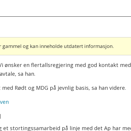
 år gammel og kan inneholde utdatert informasjon.
. Vi ønsker en flertallsregjering med god kontakt med
avtale, sa han.
t med Rødt og MDG på jevnlig basis, sa han videre.
oven
l
 et stortingssamarbeid på linje med det Ap har med