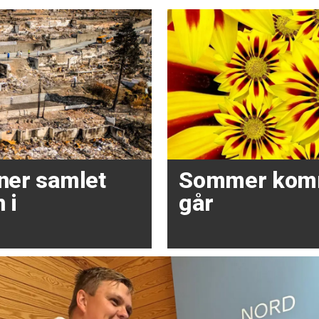
oner samlet
Sommer kom
 i
går