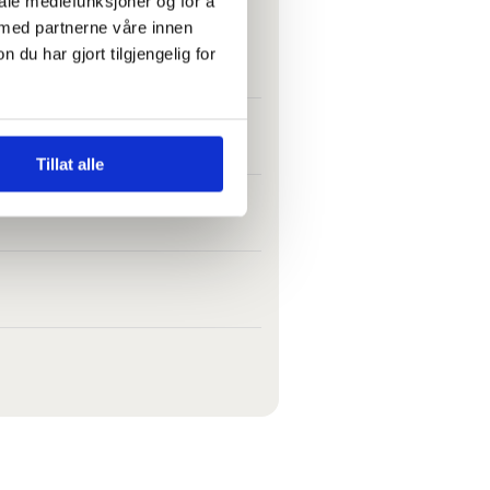
iale mediefunksjoner og for å
 med partnerne våre innen
t folk kan svelge det
u har gjort tilgjengelig for
r meg plassert på loftet
Tillat alle
e det