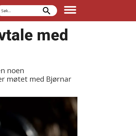
øk
avtale med
en noen
tter møtet med Bjørnar