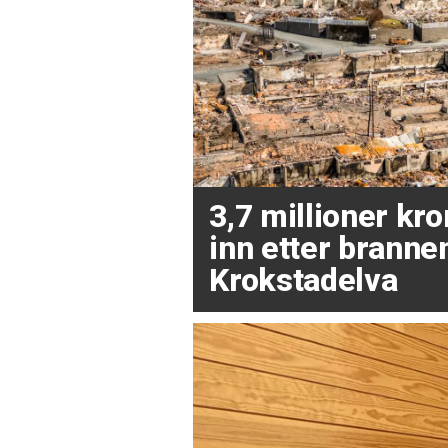
3,7 millioner kr
inn etter brannen
Krokstadelva