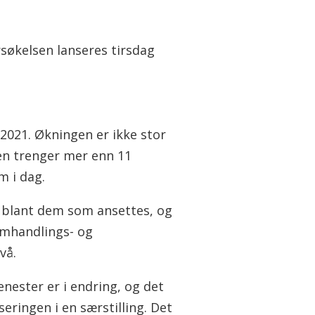
søkelsen lanseres tirsdag
2021. Økningen er ikke stor
en trenger mer enn 11
m i dag.
 blant dem som ansettes, og
amhandlings- og
vå.
enester er i endring, og det
ringen i en særstilling. Det