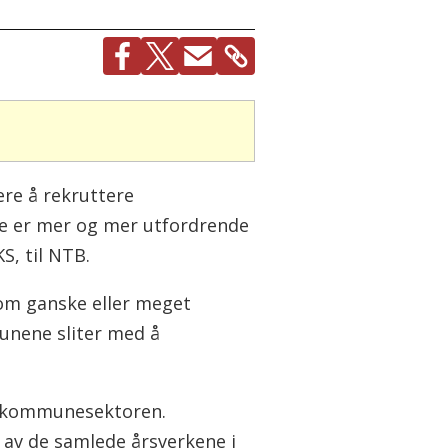
ere å rekruttere
re er mer og mer utfordrende
S, til NTB.
om ganske eller meget
munene sliter med å
 i kommunesektoren.
 av de samlede årsverkene i