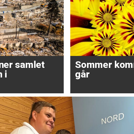
oner samlet
Sommer kom
 i
går