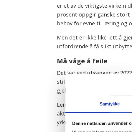
er et av de viktigste virkemid
prosent oppgir ganske stort 
behov for evne til læring og o
Men det er ikke like lett å 
utfordrende å få slikt utbytte
Må våge å feile
Det var ved utgangen av 202
stillingsstørrelse på rundt 86 
gjelder tiltak som får seniorer
Leinhardt minner om at utfo
Samtykke
aktører og hverandre om ko
yrkesgrupper, så det trengs t
Denne nettsiden anvender c