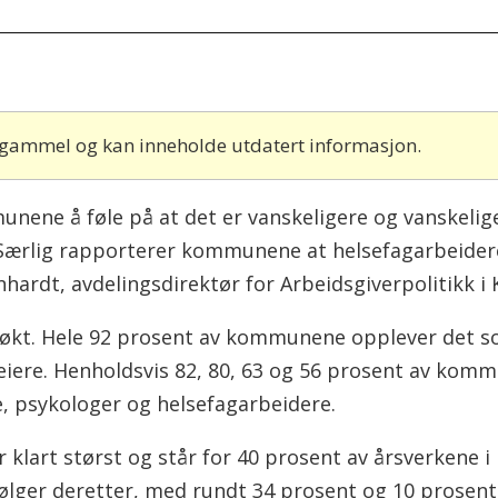
r gammel og kan inneholde utdatert informasjon.
unene å føle på at det er vanskeligere og vanskelig
. Særlig rapporterer kommunene at helsefagarbeide
inhardt, avdelingsdirektør for Arbeidsgiverpolitikk i K
r økt. Hele 92 prosent av kommunene opplever det s
leiere. Henholdsvis 82, 80, 63 og 56 prosent av kom
e, psykologer og helsefagarbeidere.
 klart størst og står for 40 prosent av årsverkene
lger deretter, med rundt 34 prosent og 10 prosent