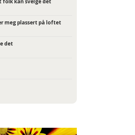
t folk kan svelge det
r meg plassert på loftet
e det