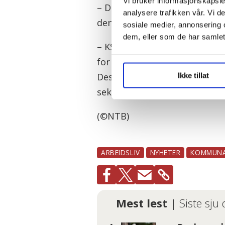
Vi bruker informasjonskapsler
– Det finnes ikke én løsning 
analysere trafikken vår. Vi 
den skal bli fin, sier hun og 
sosiale medier, annonsering 
dem, eller som de har samlet
– KS mener vi må skape en kul
for noen feilskjær. Det kan fo
Ikke tillat
Dessuten vil det ta tid, og de
sektor er som å få et stort ta
(©NTB)
ARBEIDSLIV
NYHETER
KOMMUNA
Mest lest
| Siste sju