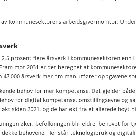
ave av Kommunesektorens arbeidsgivermonitor. Under
rsverk
 2,5 prosent flere årsverk i kommunesektoren enn i 
. Fram mot 2031 er det beregnet at kommunesektor
en 47.000 årsverk mer om man utfører oppgavene so
 økende behov for mer kompetanse. Det gjelder både
Behov for digital kompetanse, omstillingsevne og s
økt siden 2021, og de har økt fra et allerede høyt ni
kningen øker, befolkningen blir eldre, behovet for tj
ekke behovene. Her står teknologibruk og digitalise