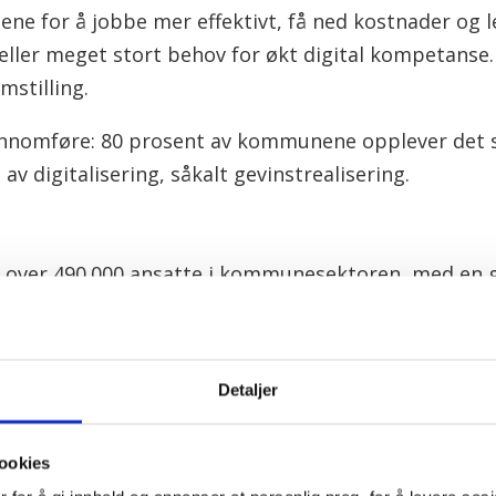
lene for å jobbe mer effektivt, få ned kostnader og 
eller meget stort behov for økt digital kompetanse
mstilling.
gjennomføre: 80 prosent av kommunene opplever det
 av digitalisering, såkalt gevinstrealisering.
2 over 490.000 ansatte i kommunesektoren, med en 
prosent. Å få flere til å jobbe heltid vil bidra til a
 til å stå lenger i arbeidslivet, og tiltak for å få ned
rdringene brer seg ulikt i Norge. Kommunene må gj
Detaljer
mpetansen. De kommunale sektorene må også konk
iltak for å bli mer attraktive som arbeidsplass.
ookies