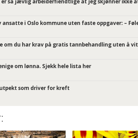
er så jævlig arbeiderfiendtlige at jeg skjønner ikke a
 ansatte i Oslo kommune uten faste oppgaver: – Føle
e om du har krav på gratis tannbehandling uten å vit
i enige om lønna. Sjekk hele lista her
utpekt som driver for kreft
: