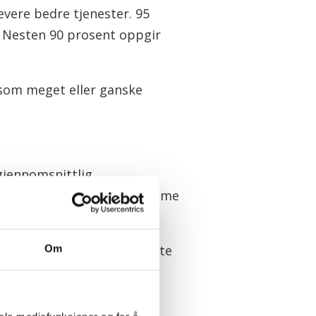
levere bedre tjenester. 95
. Nesten 90 prosent oppgir
 som meget eller ganske
gjennomsnittlig
t antall årsverk øker. Det samme
 sykefravær.
erne konkurrere med private
Om
urrere med andre