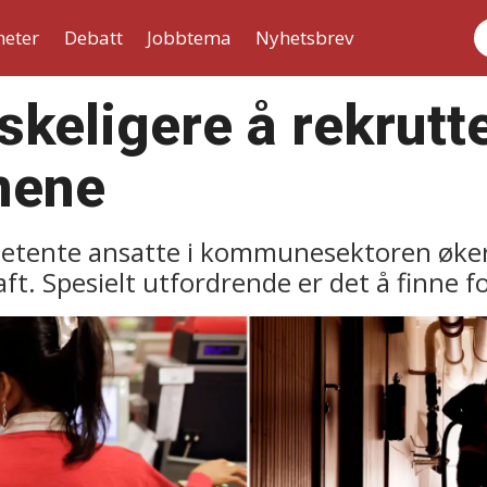
heter
Debatt
Jobbtema
Nyhetsbrev
S
skeligere å rekrutt
nene
petente ansatte i kommunesektoren øke
ft. Spesielt utfordrende er det å finne fo