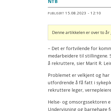
NTB
15.08.2023 - 12:10
PUBLISERT
Denne artikkelen er over to å
– Det er fortvilende for komm
medarbeidere til stillingene
å rekruttere, sier Marit R. Le
Problemet er velkjent og ha
utfordrende å få fatt i sykep
rekruttere leger, vernepleier
Helse- og omsorgssektoren er
Undervisning og barnehage fø