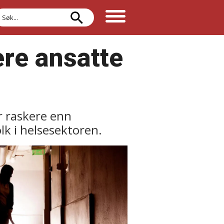
øk
ere ansatte
r raskere enn
lk i helsesektoren.