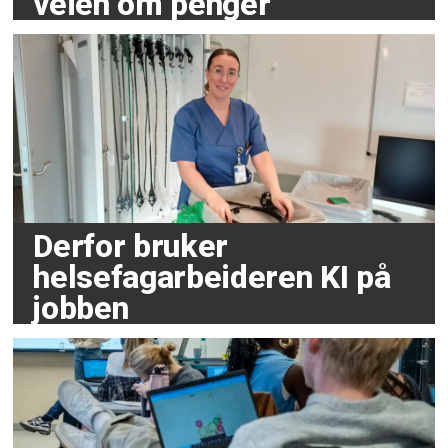
veien om penger
Derfor bruker
helsefagarbeideren KI på
jobben