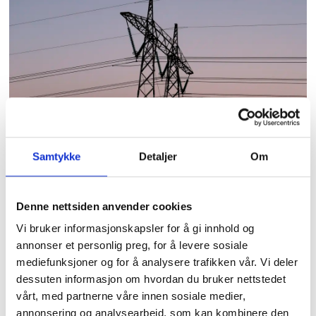
Forsker ber politikerne
utvide norgespris til
Samtykke
Detaljer
Om
kommuner
Denne nettsiden anvender cookies
Vi bruker informasjonskapsler for å gi innhold og
annonser et personlig preg, for å levere sosiale
mediefunksjoner og for å analysere trafikken vår. Vi deler
dessuten informasjon om hvordan du bruker nettstedet
vårt, med partnerne våre innen sosiale medier,
annonsering og analysearbeid, som kan kombinere den