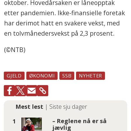
oktober. Hovedårsaken er låneopptak
etter pandemien. Ikke-finansielle foretak
har derimot hatt en svakere vekst, med
en tolvmånedersvekst på 2,3 prosent.
(©NTB)
GJELD
ØKONOMI
SSB
NYHETER
Mest lest
| Siste sju dager
– Reglene nå er så
jævlig