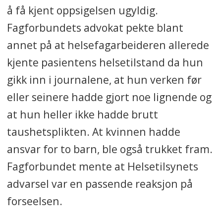
såkalt administrativ reaksjon.
å få kjent oppsigelsen ugyldig.
Fagforbundets advokat pekte blant
• I 3 saker ble det ikke funnet
annet på at helsefagarbeideren allerede
lovbrudd.
kjente pasientens helsetilstand da hun
Slik straffes sniktitting i
gikk inn i journalene, at hun verken før
helsejournaler
eller seinere hadde gjort noe lignende og
at hun heller ikke hadde brutt
I perioden 01.01.2018–21.12.2020
taushetsplikten. At kvinnen hadde
behandlet Helsetilsynet 46 saker
ansvar for to barn, ble også trukket fram.
om brudd på helsepersonelloven §
21 a.
Fagforbundet mente at Helsetilsynets
advarsel var en passende reaksjon på
• 27 saker førte til en advarsel.
forseelsen.
• I 16 saker ble det påpekt