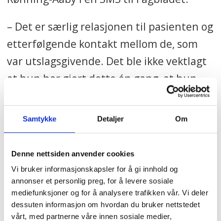
Det er forbudt å lese, søke etter
– Det er særlig relasjonen til pasienten og
eller på annen måte tilegne seg,
etterfølgende kontakt mellom de, som
bruke eller besitte opplysninger
var utslagsgivende. Det ble ikke vektlagt
som nevnt i § 21 uten at det er
begrunnet i helsehjelp til
at hun har gjort dette én gang, at hun
pasienten, administrasjon av slik
ikke har brutt taushetsplikten og at hun
hjelp eller har særskilt hjemmel i
både før og etter hendelsen har gjort en
Samtykke
Detaljer
Om
lov eller forskrift.
svært god jobb, skriver Rønning-Aaby.
Denne nettsiden anvender cookies
Høyesterett legger vekt på flere
Vi bruker informasjonskapsler for å gi innhold og
enkeltelementer i saken, derfor er
annonser et personlig preg, for å levere sosiale
Rønning-Aaby usikker på om avgjørelsen
mediefunksjoner og for å analysere trafikken vår. Vi deler
dessuten informasjon om hvordan du bruker nettstedet
vil få betydning for fremtidige saker om
vårt, med partnerne våre innen sosiale medier,