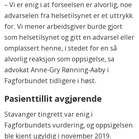
– Vi er enig i at forseelsen er alvorlig, noe
lovbrudd, men ikke gitt noen
advarselen fra helsetilsynet er et uttrykk
såkalt administrativ reaksjon.
for. Vi mener arbeidsgiver burde gjort
• I 3 saker ble det ikke funnet
som helsetilsynet og gitt en advarsel eller
lovbrudd.
omplassert henne, i stedet for en så
alvorlig reaksjon som oppsigelse, sa
advokat Anne-Gry Rønning-Aaby i
Fagforbundet tidligere i høst.
Pasienttillit avgjørende
Stavanger tingrett var enig i
Fagforbundets vurdering, og oppsigelsen
ble kjent ugyldig i november 2019.