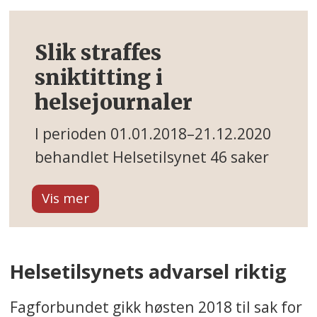
Slik straffes
sniktitting i
helsejournaler
I perioden 01.01.2018–21.12.2020
behandlet Helsetilsynet 46 saker
om brudd på helsepersonelloven §
21 a.
• 27 saker førte til en advarsel.
Helsetilsynets advarsel riktig
• I 16 saker ble det påpekt
lovbrudd, men ikke gitt noen
Fagforbundet gikk høsten 2018 til sak for