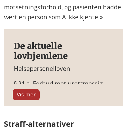
motsetningsforhold, og pasienten hadde
vært en person som A ikke kjente.»
De aktuelle
lovhjemlene
Helsepersonelloven
§ 21 a. Forbud mot urettmessig
tilegnelse av taushetsbelagte
opplysninger
Det er forbudt å lese, søke etter
Straff-alternativer
eller på annen måte tilegne seg,