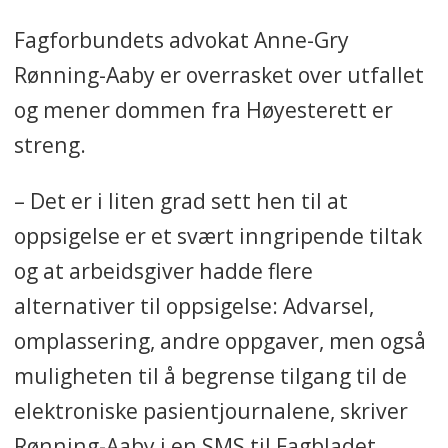
bruke eller besitte opplysninger
Fagforbundets advokat Anne-Gry
som nevnt i § 21 uten at det er
Rønning-Aaby er overrasket over utfallet
begrunnet i helsehjelp til
og mener dommen fra Høyesterett er
pasienten, administrasjon av slik
streng.
hjelp eller har særskilt hjemmel i
lov eller forskrift.
– Det er i liten grad sett hen til at
oppsigelse er et svært inngripende tiltak
De aktuelle lovhjemlene
og at arbeidsgiver hadde flere
Helsepersonelloven
alternativer til oppsigelse: Advarsel,
omplassering, andre oppgaver, men også
§ 21 a. Forbud mot urettmessig
muligheten til å begrense tilgang til de
tilegnelse av taushetsbelagte
elektroniske pasientjournalene, skriver
opplysninger
Rønning-Aaby i en SMS til Fagbladet.