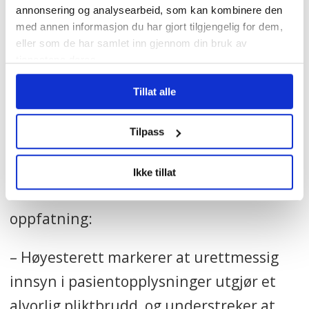
brudd på helsepersonelloven § 21 a:
annonsering og analysearbeid, som kan kombinere den
med annen informasjon du har gjort tilgjengelig for dem,
– Dommen kan ikke trekkes så langt at
eller som de har samlet inn gjennom din bruk av
tjenestene deres.
Høyesterett anser at snokingen i seg selv
er tilstrekkelig til å berettige en
Tillat alle
oppsigelse, mener hun.
Tilpass
Nyttig
Ikke tillat
Helseforetaket er av en annen
oppfatning:
– Høyesterett markerer at urettmessig
innsyn i pasientopplysninger utgjør et
alvorlig pliktbrudd, og understreker at