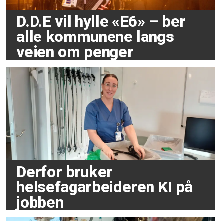
D.D.E vil hylle «E6» – ber
alle kommunene langs
veien om penger
Derfor bruker
helsefagarbeideren KI på
jobben