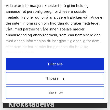
Fruktsukker utpekt
Vi bruker informasjonskapsler for å gi innhold og
som driver for kreft
annonser et personlig preg, for å levere sosiale
mediefunksjoner og for å analysere trafikken vår. Vi deler
dessuten informasjon om hvordan du bruker nettstedet
Les flere nyheter:
vårt, med partnerne våre innen sosiale medier,
annonsering og analysearbeid, som kan kombinere den
med annen informasjon du har gjort tilgjengelig for dem,
eller som de har samlet inn gjennom din bruk av
tjenestene deres.
Tillat alle
Tilpass
3,7 millioner kroner
Ikke tillat
samlet inn etter brannen i
Krokstadelva