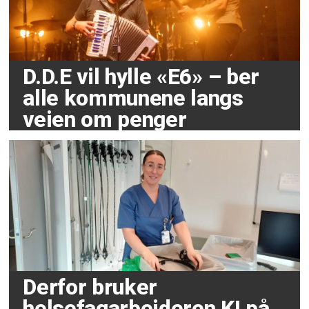
D.D.E vil hylle «E6» – ber
alle kommunene langs
veien om penger
Derfor bruker
helsefagarbeideren KI på