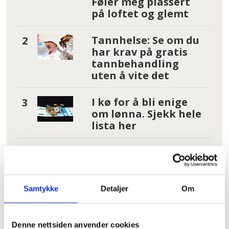
Føler meg plassert
på loftet og glemt
Tannhelse: Se om du
har krav på gratis
tannbehandling
uten å vite det
I kø for å bli enige
om lønna. Sjekk hele
lista her
– Reglene nå er så
jævlig
arbeiderfiendtlige
at jeg skjønner ikke
Samtykke
Detaljer
Om
at folk kan svelge
det
Denne nettsiden anvender cookies