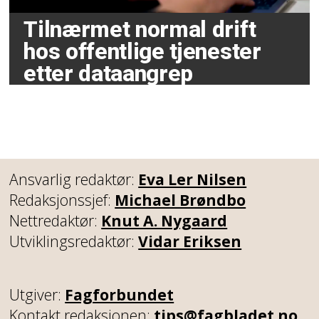
Tilnærmet normal drift
hos offentlige tjenester
etter dataangrep
Ansvarlig redaktør:
Eva Ler Nilsen
Redaksjonssjef:
Michael Brøndbo
Nettredaktør:
Knut A. Nygaard
Utviklingsredaktør:
Vidar Eriksen
Utgiver:
Fagforbundet
Kontakt redaksjonen:
tips@fagbladet.no