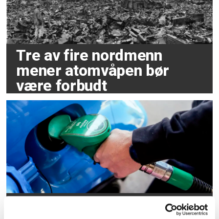
Tre av fire nordmenn
mener atomvåpen bør
være forbudt
Lokale Ap-ere splittet i