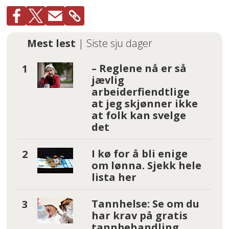
Mest lest
| Siste sju dager
– Reglene nå er så
jævlig
arbeiderfiendtlige
at jeg skjønner ikke
at folk kan svelge
det
I kø for å bli enige
om lønna. Sjekk hele
lista her
Tannhelse: Se om du
har krav på gratis
tannbehandling