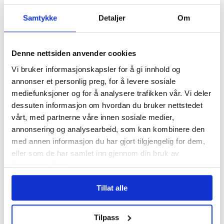
synet på avgiftskutt på
drivstoff
Samtykke
Detaljer
Om
Denne nettsiden anvender cookies
Vi bruker informasjonskapsler for å gi innhold og
annonser et personlig preg, for å levere sosiale
mediefunksjoner og for å analysere trafikken vår. Vi deler
dessuten informasjon om hvordan du bruker nettstedet
vårt, med partnerne våre innen sosiale medier,
annonsering og analysearbeid, som kan kombinere den
Forsker ber politikerne
med annen informasjon du har gjort tilgjengelig for dem,
utvide norgespris til
eller som de har samlet inn gjennom din bruk av
kommuner
tjenestene deres.
Tillat alle
Tilpass