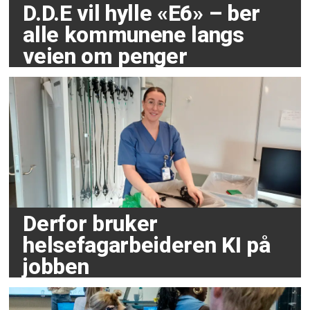
D.D.E vil hylle «E6» – ber
alle kommunene langs
veien om penger
Derfor bruker
helsefagarbeideren KI på
jobben