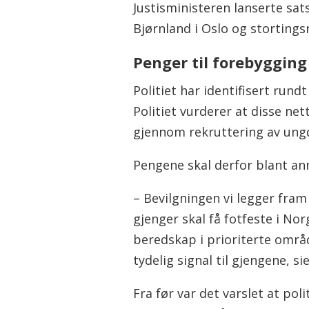
Justisministeren lanserte sa
Bjørnland i Oslo og stortings
Penger til forebygging
Politiet har identifisert rund
Politiet vurderer at disse ne
gjennom rekruttering av un
Pengene skal derfor blant ann
– Bevilgningen vi legger fram
gjenger skal få fotfeste i Nor
beredskap i prioriterte områd
tydelig signal til gjengene, si
Fra før var det varslet at poli