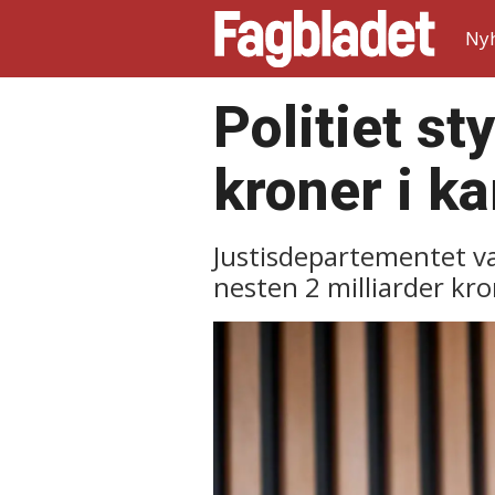
Ny
Politiet s
kroner i 
Justisdepartementet va
nesten 2 milliarder kron