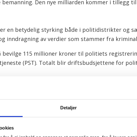
e bemanning. Den nye milliarden kommer i tillegg ti
r en betydelig styrking både i politidistrikter og 
 og inndragning av verdier som stammer fra kriminal
 å bevilge 115 millioner kroner til politiets registrer
stjeneste (PST). Totalt blir driftsbudsjettene for pol
illioner kroner til Tolletaten for å bekjempe smugli
Detaljer
LO
ookies