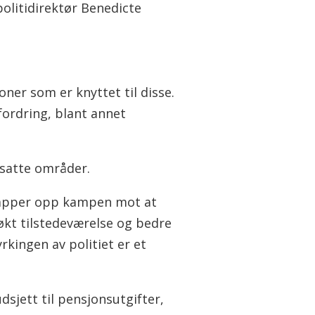
olitidirektør Benedicte
oner som er knyttet til disse.
fordring, blant annet
tsatte områder.
i trapper opp kampen mot at
, økt tilstedeværelse og bedre
rkingen av politiet er et
udsjett til pensjonsutgifter,