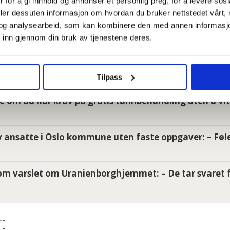
 for å gi innhold og annonser et personlig preg, for å levere sos
 dager
deler dessuten informasjon om hvordan du bruker nettstedet vårt,
og analysearbeid, som kan kombinere den med annen informasjon d
er så jævlig arbeiderfiendtlige at jeg skjønner ikke a
 inn gjennom din bruk av tjenestene deres.
i enige om lønna. Sjekk hele lista her
Tilpass
e om du har krav på gratis tannbehandling uten å vit
 ansatte i Oslo kommune uten faste oppgaver: – Føle
m varslet om Uranienborghjemmet: – De tar svaret f
: