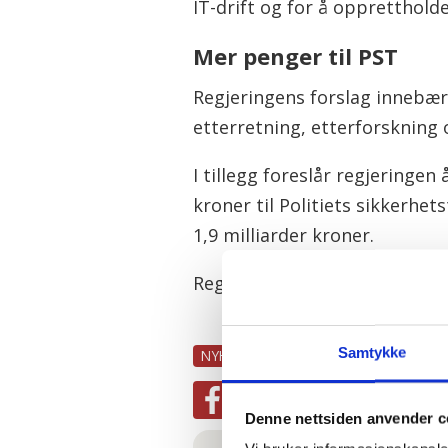
IT-drift og for å oppretthold
Mer penger til PST
Regjeringens forslag innebære
etterretning, etterforskning
I tillegg foreslår regjeringen
kroner til Politiets sikkerhet
1,9 milliarder kroner.
Regjeringen vil også gi 118 m
Samtykke
NYHETER
POLITIET
POLITI
OS
Denne nettsiden anvender c