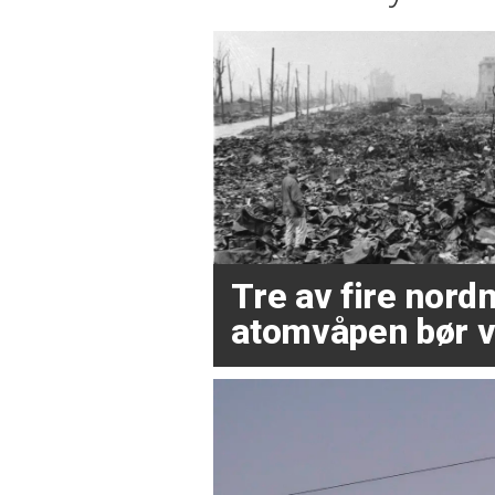
Tre av fire nor
atomvåpen bør v