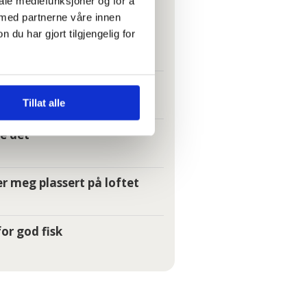
iale mediefunksjoner og for å
 med partnerne våre innen
u har gjort tilgjengelig for
t folk kan svelge det
Tillat alle
e det
r meg plassert på loftet
or god fisk