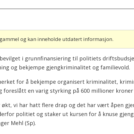
r gammel og kan inneholde utdatert informasjon.
 bevilget i grunnfinansiering til politiets driftsbuds
tning og bekjempe gjengkriminalitet og familievold.
merket for å bekjempe organisert kriminalitet, krimi
gg foreslått en varig styrking på 600 millioner kroner 
kt, vi har hatt flere drap og det har vært åpen gjeng
erfor politiet og staker ut kursen for å knuse gjengk
ger Mehl (Sp).