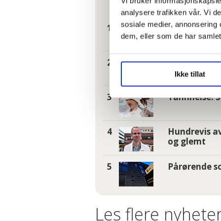
Vi bruker informasjonskapsler
Mest lest
| Siste sju
analysere trafikken vår. Vi 
sosiale medier, annonsering 
– Reglene nå 
dem, eller som de har samlet
I kø for å bl
Ikke tillat
Tannhelse: S
Hundrevis av
og glemt
Pårørende so
Les flere nyheter