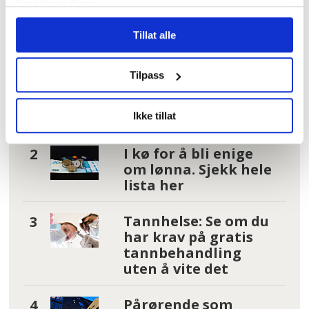
Mest lest
| Siste sju dager
tjenestene deres.
Tillat alle
– Reglene nå er så
jævlig
arbeiderfiendtlige
Tilpass
at jeg skjønner ikke
at folk kan svelge
det
Ikke tillat
I kø for å bli enige
om lønna. Sjekk hele
lista her
Tannhelse: Se om du
har krav på gratis
tannbehandling
uten å vite det
Pårørende som