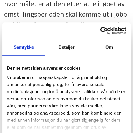
hvor målet er at den etterlatte i løpet av
omstillingsperioden skal komme ut i jobb
og bli selvforsørget. Omstillingsstønaden
gis i inntil tre år, med mulighet for inntil
to år ekstra når den etterlatte har behov
Samtykke
Detaljer
Om
for utdanning eller tiltak for å komme i
jobb.
Denne nettsiden anvender cookies
Vi bruker informasjonskapsler for å gi innhold og
annonser et personlig preg, for å levere sosiale
mediefunksjoner og for å analysere trafikken vår. Vi deler
STORTINGET
PENSJONISTFORBUNDET
dessuten informasjon om hvordan du bruker nettstedet
PENSJON
NYHETER
JAN DAVIDSEN
vårt, med partnerne våre innen sosiale medier,
annonsering og analysearbeid, som kan kombinere den
med annen informasjon du har gjort tilgjengelig for dem,
eller som de har samlet inn gjennom din bruk av