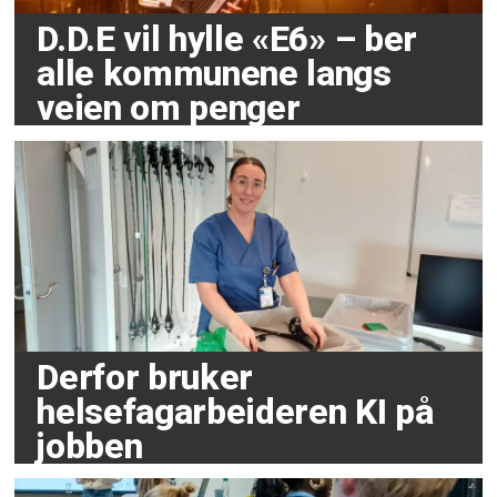
D.D.E vil hylle «E6» – ber
alle kommunene langs
veien om penger
Derfor bruker
helsefagarbeideren KI på
jobben