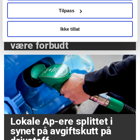
Tilpass
Tre av fire nordmenn
Ikke tillat
mener atomvåpen bør
være forbudt
Lokale Ap-ere splittet i
synet på avgiftskutt på