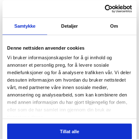
Samtykke
Detaljer
Om
Denne nettsiden anvender cookies
Vi bruker informasjonskapsler for å gi innhold og
annonser et personlig preg, for å levere sosiale
Over 1200 voldshendelser
mediefunksjoner og for å analysere trafikken vår. Vi deler
på jobb varslet til
dessuten informasjon om hvordan du bruker nettstedet
Arbeidstilsynet
vårt, med partnerne våre innen sosiale medier,
annonsering og analysearbeid, som kan kombinere den
med annen informasjon du har gjort tilgjengelig for dem,
eller som de har samlet inn gjennom din bruk av
tjenestene deres.
Tillat alle