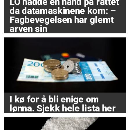
LO hadde en hånd på rattet
da datamaskinene kom: –
Fagbevegelsen har glemt
arven sin
I kø for å bli enige om
lønna. Sjekk hele lista her