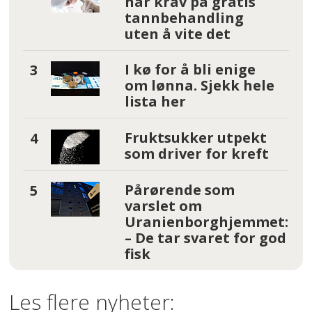
har krav på gratis
tannbehandling
uten å vite det
I kø for å bli enige
om lønna. Sjekk hele
lista her
Fruktsukker utpekt
som driver for kreft
Pårørende som
varslet om
Uranienborghjemmet:
– De tar svaret for god
fisk
Les flere nyheter: