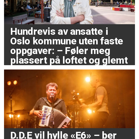
Hundrevis av ansatte i
Oslo kommune uten faste
oppgaver: – Føler meg
plassert på loftet og glemt
D.D.E vil hylle «E6» – ber